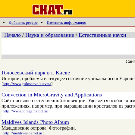
Добавить ресурс
Изменить информацию
Начало
/
Наука и образование
/
Естественные науки
Сай
Голосеевский парк в г. Киеве
Истории, проблемы и текущее состояние уникального в Европе -
[
http://www.goloseevo.kiev.ua
]
Cоnvection in MicroGravity and Applications
Сайт посвящен естественной конвекции. Уделяется особое вни
приложениях, например, при выращивании кристаллов из распл
[
http://www.comga.narod.ru
]
Maldives Islands Photo Album
Мальдивские острова. Фотографии.
[
http://maldives.narod.ru
]