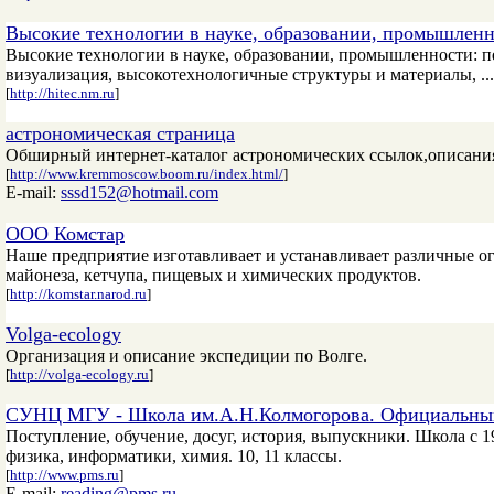
Высокие технологии в науке, образовании, промышлен
Высокие технологии в науке, образовании, промышленности: 
визуализация, высокотехнологичные структуры и материалы, ...
[
http://hitec.nm.ru
]
астрономическая страница
Обширный интернет-каталог астрономических ссылок,описани
[
http://www.kremmoscow.boom.ru/index.html/
]
E-mail:
sssd152@hotmail.com
ООО Комстар
Наше предприятие изготавливает и устанавливает различные о
майонеза, кетчупа, пищевых и химических продуктов.
[
http://komstar.narod.ru
]
Volga-ecology
Организация и описание экспедиции по Волге.
[
http://volga-ecology.ru
]
СУНЦ МГУ - Школа им.А.Н.Колмогорова. Официальны
Поступление, обучение, досуг, история, выпускники. Школа с 1
физика, информатики, химия. 10, 11 классы.
[
http://www.pms.ru
]
E-mail:
reading@pms.ru