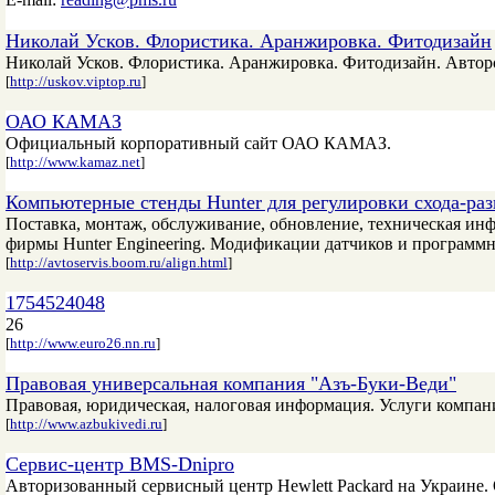
Николай Усков. Флористика. Аранжировка. Фитодизайн
Николай Усков. Флористика. Аранжировка. Фитодизайн. Авторс
[
http://uskov.viptop.ru
]
ОАО КАМАЗ
Официальный корпоративный сайт ОАО КАМАЗ.
[
http://www.kamaz.net
]
Компьютерные стенды Hunter для регулировки схода-разв
Поставка, монтаж, обслуживание, обновление, техническая инф
фирмы Hunter Engineering. Модификации датчиков и программно
[
http://avtoservis.boom.ru/align.html
]
1754524048
26
[
http://www.euro26.nn.ru
]
Правовая универсальная компания "Азъ-Буки-Веди"
Правовая, юридическая, налоговая информация. Услуги компан
[
http://www.azbukivedi.ru
]
Сервис-центр BMS-Dnipro
Авторизованный сервисный центр Hewlett Packard на Украине.