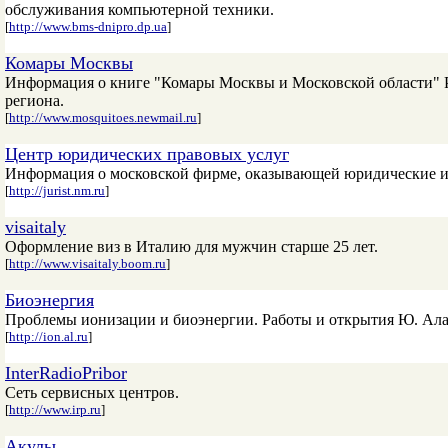
обслуживания компьютерной техники.
[
http://www.bms-dnipro.dp.ua
]
Комары Москвы
Информация о книге "Комары Москвы и Московской области" Р
региона.
[
http://www.mosquitoes.newmail.ru
]
Центр юридических правовых услуг
Информация о московской фирме, оказывающей юридические и 
[
http://jurist.nm.ru
]
visaitaly
Оформление виз в Италию для мужчин старше 25 лет.
[
http://www.visaitaly.boom.ru
]
Биоэнергия
Проблемы ионизации и биоэнергии. Работы и открытия Ю. Ала
[
http://ion.al.ru
]
InterRadioPribor
Сеть сервисных центров.
[
http://www.irp.ru
]
Акулы