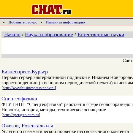
Добавить ресурс
Изменить информацию
Начало
/
Наука и образование
/
Естественные науки
Сай
Бизнеспресс-Курьер
Первый сервер альтернативной подписки в Нижнем Новгороде
корреспонденции (в основном периодической печати) клиента
[
http://www.businespress.nnov.ru
]
Спецгеофизика
ФГУ ГНПП "Спецгеофизика" работает в сфере геологоразведоч
Новости, история, методы, техническое оснащение.
[
http://spetsgeo.euro.ru
]
Ожегов, Розенталь и я
Услуги по грамматической проверке русскоязычного контента