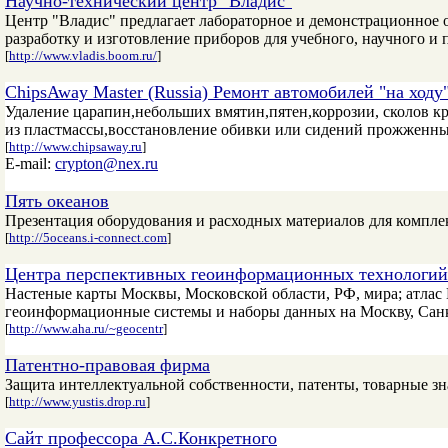
Научно-технический центр "Владис"
Центр "Владис" предлагает лабораторное и демонстрационное 
разработку и изготовление приборов для учебного, научного 
[
http://www.vladis.boom.ru/
]
ChipsAway Master (Russia) Ремонт автомобилей "на ходу"
Удаление царапин,небольших вмятин,пятен,коррозии, сколов к
из пластмассы,восстановление обивки или сидений прожженных
[
http://www.chipsaway.ru
]
E-mail:
crypton@nex.ru
Пять океанов
Презентация оборудования и расходных материалов для компл
[
http://5oceans.i-connect.com
]
Центра перспективных геоинформационных технологий
Настеные карты Москвы, Московской области, РФ, мира; атлас
геоинформационные системы и наборы данных на Москву, Санк
[
http://www.aha.ru/~geocentr
]
Патентно-правовая фирма
Защита интеллектуальной собственности, патенты, товарные зн
[
http://www.yustis.drop.ru
]
Сайт профессора А.С.Конкретного