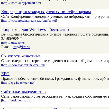
[
http://rosental.hypermart.net
]
Конференция молодых ученых по нейронаукам
Сайт Конференции молодых ученых по нейронаукам, приурочен
[
http://www.protein.bio.msu.ru/vnd/sokol
]
Биоритмы для Windows - бесплатно
Вычисление биологических ритмов человека по дате рождения. 
3.1/95/98/NT
[
http://biow.kc.ru
]
E-mail:
mg@kc.ru
Ох уж эти животные
Сайт содержит интересные сведения о животный домашних и д
[
http://www.usanovk.newmail.ru
]
EPG
Правовое обеспечение бизнеса. Гражданское, финансовое, арби
[
http://epg.hypermart.net
]
Сайт ракетомоделистов
Сайт ракетомоделистов рассказывает, как создать собственную р
[
http://pusk.boom.ru
]