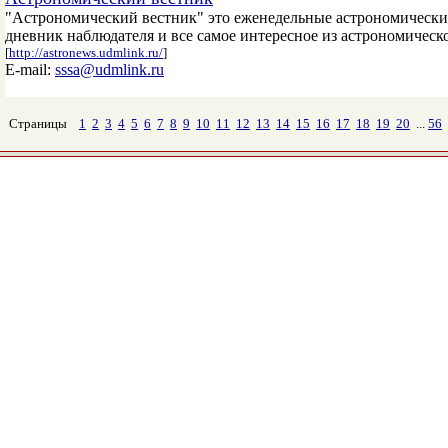
"Астрономический вестник" это еженедельные астрономические 
дневник наблюдателя и все самое интересное из астрономичес
[
http://astronews.udmlink.ru/
]
E-mail:
sssa@udmlink.ru
Страницы
1
2
3
4
5
6
7
8
9
10
11
12
13
14
15
16
17
18
19
20
...
56