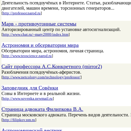
Деятельность псевдоучёных в Интернете. Статьи, разоблачающ
двигателей, машин времени, торсионных генераторов...
[
http://professor.narod.ru
]
Марв - противоугонные системы
Авторизированный центр по установке автосигнализаций.
[
http://www.chat.ru/~marv2000/index.htm
]
Астрономия и обсерватории мира
Обсерватории мира, астрономия, личная страница.
[
http://www.teoscience.narod.ru
]
Сайт профессора А.С.Конкретного (mirror2)
Разоблачения псевдоучёных-аферистов.
[
http://www.netcolony.com/technology/professor/
]
Заповедник для Совёнки
Совы в Интернете и в реальной жизни.
[
http://www.sovenka.newmail.ru
]
Страница адвоката Филипкова В.А.
Страница московского адвоката. Перечень видов деятельности.
[
http://filipkov.nm.ru
]
Астрономический вестник