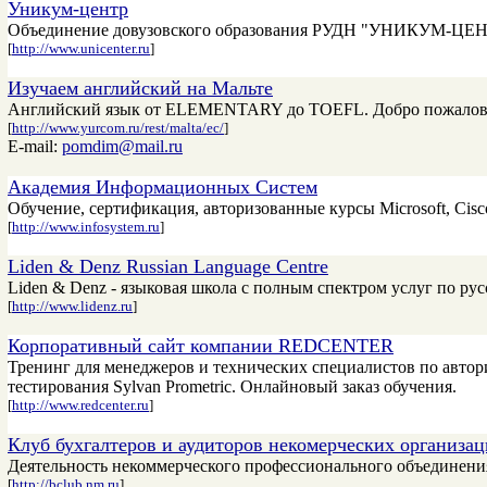
Уникум-центр
Объединение довузовского образования РУДН "УНИКУМ-ЦЕНТР
[
http://www.unicenter.ru
]
Изучаем английский на Мальте
Английский язык от ELEMENTARY до TOEFL. Добро пожаловать в E
[
http://www.yurcom.ru/rest/malta/ec/
]
E-mail:
pomdim@mail.ru
Академия Информационных Систем
Обучение, сертификация, авторизованные курсы Microsoft, Cisco, 
[
http://www.infosystem.ru
]
Liden & Denz Russian Language Centre
Liden & Denz - языковая школа с полным спектром услуг по ру
[
http://www.lidenz.ru
]
Корпоративный сайт компании REDCENTER
Тренинг для менеджеров и технических специалистов по авторизо
тестирования Sylvan Prometric. Онлайновый заказ обучения.
[
http://www.redcenter.ru
]
Клуб бухгалтеров и аудиторов некомерческих организа
Деятельность некоммерческого профессионального объединения
[
http://bclub.nm.ru
]