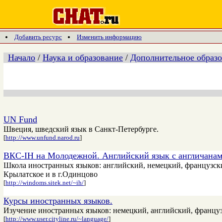
Добавить ресурс
Изменить информацию
Начало
/
Наука и образование
/
Дополнительное образ
UN Fund
Швеция, шведский язык в Санкт-Петербурге.
[
http://www.unfund.narod.ru
]
ВКС-IH на Молодежной. Английский язык с англичана
Школа иностранных языков: английский, немецкий, французски
Крылатское и в г.Одинцово
[
http://windoms.sitek.net/~ih/
]
Курсы иностранных языков.
Изучение иностранных языков: немецкий, английский, францу
[
http://www.user.cityline.ru/~language/
]