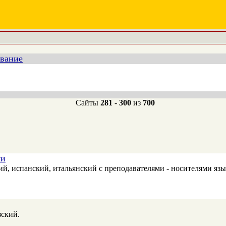
ование
Сайты
281
-
300
из
700
ми
й, испанский, итальянский с преподавателями - носителями язы
зский.