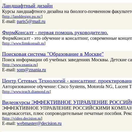
Ландшафтный дизайн
Курсы ландшафтного дизайна на биолого-почвенном факультете
[
http://landdesign.pu.ru/
]
E-mail:
paris5@mail.ru
ФирмКонсалт - первая помощь руководителю.
ФирмКонсалт - это обучение и консалтинг, современные конце
[
http://www.firmkonsalt.ru
]
Поисковая система "Образование в Москве"
Поиск информации об учебных заведениях Москвы. Детские са
[
http://www.znania.ru
]
E-mail:
som@znania.ru
Центр Сетевых Технологий - консалтинг, проектировани
Авторизованное обучение: Cisco Systems, Motorola NG, Lucent 
[
http://www.teach.diamond.ru
]
Видеокурсы ЭФФЕКТИВНОЕ УПРАВЛЕНИЕ РОСС
ЭФФЕКТИВНОЕ УПРАВЛЕНИЕ РОССИЙСКИМИ КОМПАНИЯМИ - ви
видеокассетах, плюс сопроводительные печатные пособия. Ре
[
http://video.decision.ru
]
E-mail:
webmaster@decision.ru