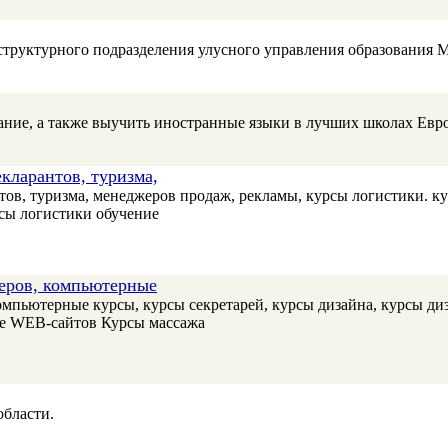
руктурного подразделения улусного управления образования М
ание, а также выучить иностранные языки в лучших школах Ев
кларантов, туризма,
ов, туризма, менеджеров продаж, рекламы, курсы логистики. к
рсы логистики обучение
жеров, компьютерные
омпьютерные курсы, курсы секретарей, курсы дизайна, курсы ди
ие WEB-сайтов Курсы массажа
бласти.