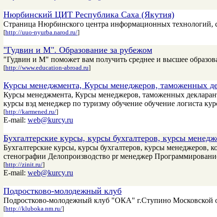
Нюрбинский ЦИТ Республика Саха (Якутия)
Страница Нюрбинского центра информационных технологий, ст
[
http://uuo-nyurba.narod.ru/
]
"Гудвин и М". Образование за рубежом
"Гудвин и М" поможет вам получить среднее и высшее образов
[
http://www.education-abroad.ru
]
Курсы менеджмента, Курсы менеджеров, таможенных де
Курсы менеджмента, Курсы менеджеров, таможенных декларант
курсы вэд менеджер по туризму обучение обучение логиста ку
[
http://karmened.ru/
]
E-mail:
web@kurcy.ru
Бухгалтерские курсы, курсы бухгалтеров, курсы менед
Бухгалтерские курсы, курсы бухгалтеров, курсы менеджеров, к
стенографии Делопроизводство pr менеджер Программирован
[
http://zinit.ru/
]
E-mail:
web@kurcy.ru
Подростково-молодежный клуб
Подростково-молодежный клуб "ОКА" г.Ступино Московской о
[
http://kluboka.nm.ru/
]