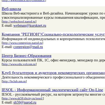
[
http://www.emsch.ru/e-conomics/
]
Веб-школа
Школа Веб-мастеринга и Веб-дизайна. Начинающим: уроки по 
узкоспециализированные курсы повышения квалификации, пре
[
http://webschool.narod.ru
]
E-mail:
webman@kursknet.ru
Компания "РЕГИОН"|Социально-психологические услуг
Информация об индивидуальных и корпоративных психологичес
[
http://www.comregion.narod.ru
]
E-mail:
comregion@mail.ru
Центр Бизнес-Образования
Курсы пользователей ПК, 1С, офис-менеджер, менеджер по дер
[
http://www.edu.volcom.ru
]
Клуб бухгалтеров и аудиторов некомерческих организа
Деятельность некоммерческого профессионального объединения
[
http://bclub.nm.ru
]
IESOL - Информационный экологический сайт On-Line
IESOL - русскоязычный ресурс, на котором затронуты многие 
[
http://www.sh59.tltcity.ru/iesol/
]
E-mail:
sh59@narod.ru