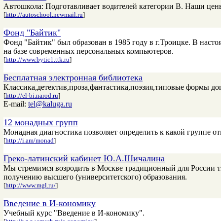
Автошкола: Подготавливает водителей категории В. Наши цены 
[
http://autoschool.newmail.ru
]
Фонд "Байтик"
Фонд "Байтик" был образован в 1985 году в г.Троицке. В насто
на базе современных персональных компьютеров.
[
http://www.bytic1.ttk.ru
]
Бесплатная электронная библиотека
Классика,детектив,проза,фантастика,поэзия,типовые формы до
[
http://el-bi.narod.ru
]
E-mail:
tel@kaluga.ru
12 монадных групп
Монадная диагностика позволяет определить к какой группе о
[
http://i.am/monad
]
Греко-латинский кабинет Ю.А.Шичалина
Мы стремимся возродить в Москве традиционный для России т
получению высшего (университетского) образования.
[
http://www.mgl.ru/
]
Введение в И-кономику
Учебный курс "Введение в И-кономику".