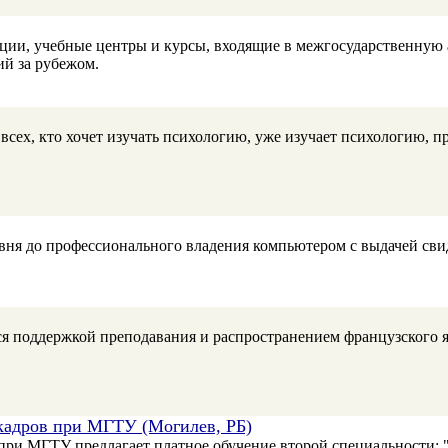
ции, учебные центры и курсы, входящие в межгосударственную 
ий за рубежом.
сех, кто хочет изучать психологию, уже изучает психологию, п
овня до профессионального владения компьютером с выдачей сви
я поддержкой преподавания и распространением французского яз
кадров при МГТУ (Могилев, РБ)
и МГТУ предлагает платное обучение второй специальности: "Б