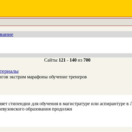
ование
Сайты
121
-
140
из
700
атериалы
нгов экстрим марафоны обучение тренеров
яет стипендии для обучения в магистратуре или аспирантуре 
евузовского образования продолжи