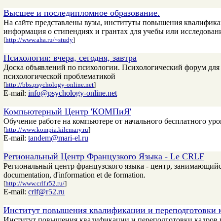
Высшее и последипломное образование.
На сайте представлены вузы, институты повышения квалифика
информация о стипендиях и грантах для учебы или исследован
[
http://www.aha.ru/~study
]
Психология: вчера, сегодня, завтра
Доска объявлений по психологии. Психологический форум для в
психологической проблематикой
[
http://bbs.psychology-online.net
]
E-mail:
info@psychology-online.net
Компьютерный Центр 'КОМПиЯ'
Обучение работе на компьютере от начального бесплатного ур
[
http://www.kompia.kilemary.ru
]
E-mail:
tandem@mari-el.ru
Региональный Центр Французкого Языка - Le CRLF
Региональный центр французского языка - центр, занимающийс
documentation, d'information et de formation.
[
http://www.crlf.r52.ru/
]
E-mail:
crlf@r52.ru
Институт повышения квалификации и переподготовки 
Институт повышения квалификации и переподготовки кадров пр