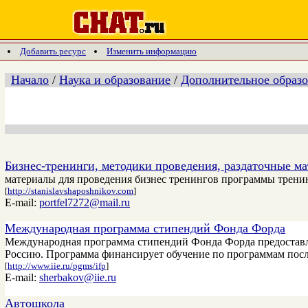
Добавить ресурс
Изменить информацию
Начало
/
Наука и образование
/
Дополнительное образ
Бизнес-тренинги, методики проведения, раздаточные м
материалы для проведения бизнес тренингов программы трени
[
http://stanislavshaposhnikov.com
]
E-mail:
portfel7272@mail.ru
Международная программа стипендий Фонда Форда
Международная программа стипендий Фонда Форда предоставл
Россию. Программа финансирует обучение по программам посл
[
http://www.iie.ru/pgms/ifp
]
E-mail:
sherbakov@iie.ru
Автошкола