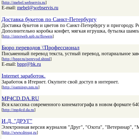
[
http://mebel.webservis.ru
]
E-mail:
mebel@webservis.ru
Доставка букетов по Санкт-Петербургу
Доставка букетов и цветов по Санкт-Петербургу и пригороду. Ро
Дополнительно коробка конфет, мягкая игрушка, бутылка шампа
[
http://interweb.spb.ru/flowers
]
Бюро переводов \'Профессионал
Письменный перевод текста, устный перевод, нотариальное зав
[
http://bppr.ru/perevod.shtml
]
E-mail:
bppr@bk.ru
Internet заработок.
Заработок в Итернет. Окупите свой доступ в интернет.
[
http://earnings.nm.ru
]
MP4CD.DA.RU
Вся классика современного кинематографа в новом формате 64
[
http://mp4cd.da.ru
]
И.Д. "ДРУГ"
Электронная версия журналов "Друг", "Охота", "Ветеринар", "Мил
[
http://www.droug.ru
]