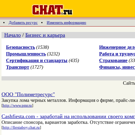
Добавить ресурс
Изменить информацию
Начало
/
Бизнес и карьера
Безопасность
(1538)
Инженерное дел
Промышленность
(3232)
Работа и трудоу
Сертификация и стандарты
(435)
Страхование
(33
Транспорт
(1727)
Финансы, инве
Сайт
ООО "Полиметресурс"
Закупка лома черных металлов. Информация о фирме, прайс-лис
[
http://www.pmr.ru
]
Cashfiesta.com - заработай на использовании своего ком
Описание спонсора, вариантов заработка. Отсутствие ограниче
[
http://fiestaboy.chat.ru
]