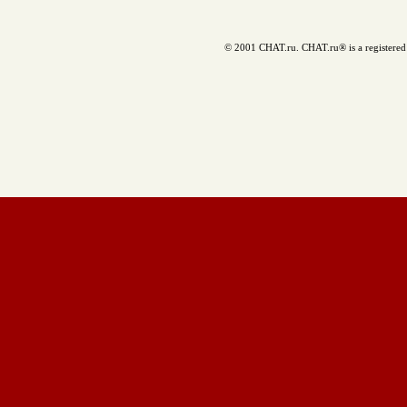
© 2001 CHAT.ru. CHAT.ru® is a registered