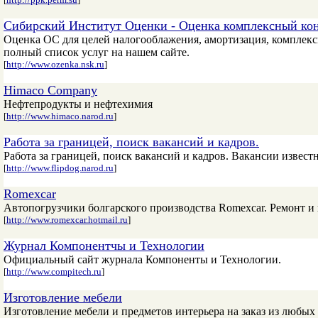
Сибирский Институт Оценки - Оценка комплексный кон
Оценка ОС для целей налогооблажения, амортизация, комплекс
полный список услуг на нашем сайте.
[
http://www.ozenka.nsk.ru
]
Himaco Company
Нефтепродукты и нефтехимия
[
http://www.himaco.narod.ru
]
Работа за границей, поиск вакансий и кадров.
Работа за границей, поиск вакансий и кадров. Вакансии извес
[
http://www.flipdog.narod.ru
]
Romexcar
Автопогрузчики болгарского производства Romexcar. Ремонт и
[
http://www.romexcar.hotmail.ru
]
Журнал Компонентчы и Технологии
Официальный сайт журнала Компоненты и Технологии.
[
http://www.compitech.ru
]
Изготовление мебели
Изготовление мебели и предметов интерьера на заказ из любы