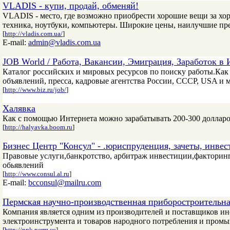
VLADIS - купи, продай, обменяй!
VLADIS - место, где возможно приобрести хорошие вещи за хор
техника, ноутбуки, компьютеры. Широкие цены, наилучшие пре
[
http://vladis.com.ua/
]
E-mail:
admin@vladis.com.ua
JOB World / Работа, Вакансии, Эмиграция, Заработок в
Каталог российских и мировых ресурсов по поиску работы.Как 
объявлений, пресса, кадровые агентства России, СССР, USA и м
[
http://www.biz.ru/job/
]
Халявка
Как с помощью Интернета можно зарабатывать 200-300 долларов
[
http://halyavka.boom.ru
]
Бизнес Центр "Консул" - .юриспруденция, зачеты, инве
Правовые услуги,банкротство, арбитраж инвестиции,факторинг
обьявлений
[
http://www.consul.al.ru
]
E-mail:
bcconsul@mailru.com
Пермская научно-производственная приборостроительн
Компания является одним из производителей и поставщиков 
электроинструмента и товаров народного потребления и промы
[
http://ppk.perm.su
]