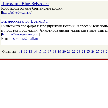
Питомник Blue Belvedere
Короткошерстные британские кошки.
[
http://belvedere.nm.ru
]
Бизнес-каталог Всего.RU
Бизнес-каталог фирм и предприятий России. Адреса и телефон
и продажа продукции. Аннотированный указатель видов деяте
[
http://yellowpages.vsego.ru
]
E-mail:
sokolls@mail.ru
Страницы
11
12
13
14
15
16
17
18
19
20
21
22
23
24
25
26
27
28
2