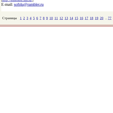
[
http://entersoft.nm.ru/
]
E-mail:
soft4u@rambler.ru
Страницы
1
2
3
4
5
6
7
8
9
10
11
12
13
14
15
16
17
18
19
20
...
77