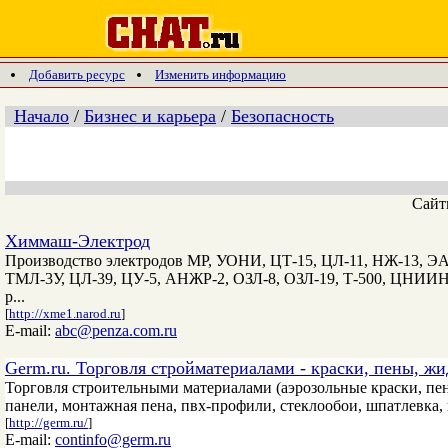
Добавить ресурс
Изменить информацию
Начало
/
Бизнес и карьера
/
Безопасность
Сай
Химмаш-Электрод
Производство электродов МР, УОНИ, ЦТ-15, ЦЛ-11, НЖ-13, ЭА
ТМЛ-3У, ЦЛ-39, ЦУ-5, АНЖР-2, ОЗЛ-8, ОЗЛ-19, Т-500, ЦНИИН-
р...
[
http://xme1.narod.ru
]
E-mail:
abc@penza.com.ru
Germ.ru. Торговля стройматериалами - краски, пены, жи
Торговля строительными материалами (аэрозольные краски, пен
панели, монтажная пена, пвх-профили, стеклообои, шпатлевка,
[
http://germ.ru/
]
E-mail:
continfo@germ.ru