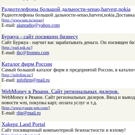
Радиотелефоны большой дальности-senao,harvest,nokia
Радиотелефоны большой дальности-senao,harvest,nokia.Доставк
[
http://www.tam.ru/senao
]
E-mail:
alanradio@yahoo.com
Буржуа - сайт посвящен бизнесу
Сайт Буржуа - научит вас зарабатывать деньги. Он посвящен биз
[
http://earl.nsk.ru/
]
E-mail:
ibc@fromru.com
Каталог фирм России
Самый большой каталог фирм и предприятий России, в каталог
[
http://infofirm.ru/
]
E-mail:
infofirm@mail.ru
WebMoney в Рязани. Сайт региональных дилеров.
WebMoney в Рязани. Сайт региональных дилеров. Ввод и вывод
новости wm, покупка карт, оплата услуг и т.д.
[
http://www.ryazan-wm.com/
]
E-mail:
rlig@mail.ru
Xakepz Land Portal
Сайт посвященный компьютерной безопастности и взлому!