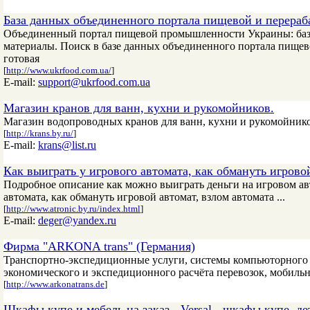
База данных объединенного портала пищевой и перера
Объединенный портал пищевой промышленности Украины: база
материалы. Поиск в базе данных объединенного портала пищев
готовая
[
http://www.ukrfood.com.ua/
]
E-mail:
support@ukrfood.com.ua
Магазин кранов для ванн, кухни и рукомойников.
Магазин водопроводных кранов для ванн, кухни и рукомойников
[
http://krans.by.ru/
]
E-mail:
krans@list.ru
Как выиграть у игрового автомата, как обмануть игрово
Подробное описание как можно выиграть деньги на игровом авт
автомата, как обмануть игровой автомат, взлом автомата ...
[
http://www.atronic.by.ru/index.html
]
E-mail:
deger@yandex.ru
Фирма "ARKONA trans" (Германия)
Транспортно-экспедиционные услуги, системы компьюторного 
экономического и экспедиционного расчёта перевозок, мобильна
[
http://www.arkonatrans.de
]
Шкафы купе и мебель на заказ - Versal - шкафы купе, де