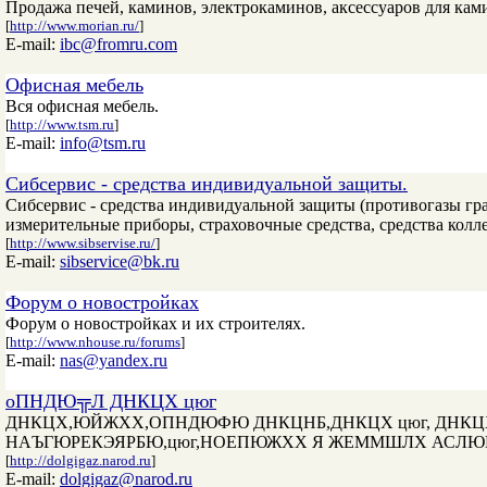
Продажа печей, каминов, электрокаминов, аксессуаров для кам
[
http://www.morian.ru/
]
E-mail:
ibc@fromru.com
Офисная мебель
Вся офисная мебель.
[
http://www.tsm.ru
]
E-mail:
info@tsm.ru
Сибсервис - средства индивидуальной защиты.
Сибсервис - средства индивидуальной защиты (противогазы гр
измерительные приборы, страховочные средства, средства колл
[
http://www.sibservise.ru/
]
E-mail:
sibservice@bk.ru
Форум о новостройках
Форум о новостройках и их строителях.
[
http://www.nhouse.ru/forums
]
E-mail:
nas@yandex.ru
оПНДЮ╦Л ДНКЦХ цюг
ДНКЦХ,ЮЙЖХХ,ОПНДЮФЮ ДНКЦНБ,ДНКЦХ цюг, ДНКЦ
НАЪГЮРЕКЭЯРБЮ,цюг,НОЕПЮЖХХ Я ЖЕММШЛХ АС
[
http://dolgigaz.narod.ru
]
E-mail:
dolgigaz@narod.ru