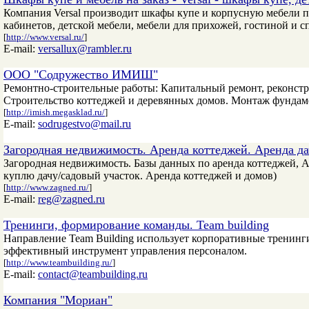
Компания Versal производит шкафы купе и корпусную мебели п
кабинетов, детской мебели, мебели для прихожей, гостиной и сп
[
http://www.versal.ru/
]
E-mail:
versallux@rambler.ru
ООО "Содружество ИМИШ"
Ремонтно-строительные работы: Капитальный ремонт, реконстр
Строительство коттеджей и деревянных домов. Монтаж фундаме
[
http://imish.megasklad.ru/
]
E-mail:
sodrugestvo@mail.ru
Загородная недвижимость. Аренда коттеджей. Аренда да
Загородная недвижимость. Базы данных по аренда коттеджей, А
куплю дачу/садовый участок. Аренда коттеджей и домов)
[
http://www.zagned.ru/
]
E-mail:
reg@zagned.ru
Тренинги, формирование команды. Team building
Направление Team Building использует корпоративные тренинг
эффективный инструмент управления персоналом.
[
http://www.teambuilding.ru/
]
E-mail:
contact@teambuilding.ru
Компания "Мориан"