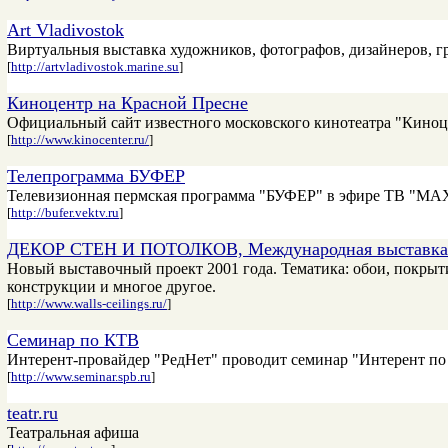
Art Vladivostok
Виртуальныя выставка художников, фотографов, дизайнеров, г
[
http://artvladivostok.marine.su
]
Киноцентр на Красной Пресне
Официальный сайт известного московского кинотеатра "Киноце
[
http://www.kinocenter.ru/
]
Телепрограмма БУФЕР
Телевизионная пермская программа "БУФЕР" в эфире ТВ "MAXI
[
http://bufer.vektv.ru
]
ДЕКОР СТЕН И ПОТОЛКОВ, Международная выставка
Новый выставочный проект 2001 года. Тематика: обои, покрыти
конструкции и многое другое.
[
http://www.walls-ceilings.ru/
]
Семинар по КТВ
Интерент-провайдер "РедНет" проводит семинар "Интерент по 
[
http://www.seminar.spb.ru
]
teatr.ru
Театральная афиша