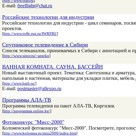
[
http://www.teatr.ru
]
E-mail:
freeflight@chat.ru
Российские технологии для индустрии
Российские технологии для индустрии - цикл семинаров, пос
проектов.
[
http://www.ioffe.rssi.ru/IWRFRI/
]
Спутниковое телевидение в Сибири
Список телеканалов, принимаемых в Сибири с аннотацией и пр
[
http://www.sinor.ru/~anteko
]
ВАННАЯ КОМНАТА. САУНА. БАССЕЙН
Новый выставочный проект. Тематика: Сантехника и арматура, 
напольная и настенная, материалы для укладки плитки, мебель 
[
http://www.bath.ru/
]
E-mail:
postmaster@allexpo.ru
Программы АЛА-ТВ
Программа телевидения на пакет АЛА-ТВ, Киргизия.
[
http://programma.online.kg/
]
Фотоконкурс "Мисс-2000"
Коломенский фотоконкурс "Мисс-2000". Посмотрите, проголос
[
http://www.kolomna.ru/miss2000/index.htm
]