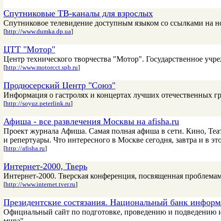
Спутниковые ТВ-каналы для взрослых
Спутниковое телевидение доступным языком со ссылками на н
[
http://www.dumka.dp.ua
]
ЦТТ "Мотор"
Центр технического творчества "Мотор". Государственное учреж
[
http://www.motorcct.spb.ru
]
Продюсерский Центр "Союз"
Информация о гастролях и концертах лучших отечественных гр
[
http://soyuz.peterlink.ru
]
Афиша - все развлечения Москвы на afisha.ru
Проект журнала Афиша. Самая полная афиша в сети. Кино, Теа
и репертуары. Что интересного в Москве сегодня, завтра и в эт
[
http://afisha.ru
]
Интернет-2000, Тверь
Интернет-2000. Тверская конференция, посвященная проблемам
[
http://www.internet.tver.ru
]
Президентские состязания. Национальный банк информ
Официальный сайт по подготовке, проведению и подведению и
мира".