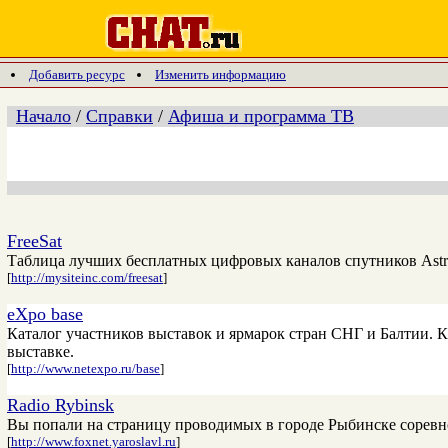
Добавить ресурс
Изменить информацию
Начало
/
Справки
/
Афиша и программа ТВ
FreeSat
Таблица лучших бесплатных цифровых каналов спутников Astra
[
http://mysiteinc.com/freesat
]
eXpo base
Каталог участников выставок и ярмарок стран СНГ и Балтии. К
выставке.
[
http://www.netexpo.ru/base
]
Radio Rybinsk
Вы попали на страницу проводимых в городе Рыбинске соревн
[
http://www.foxnet.yaroslavl.ru
]