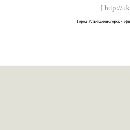
[ http://u
Город Усть-Каменогорск - аф