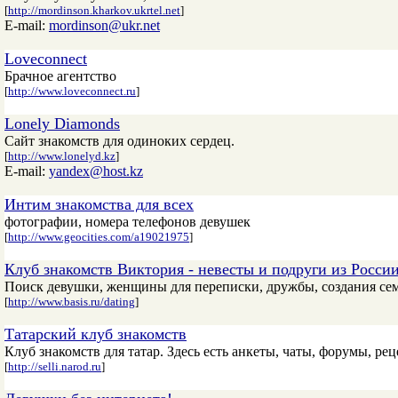
[
http://mordinson.kharkov.ukrtel.net
]
E-mail:
mordinson@ukr.net
Loveconnect
Брачное агентство
[
http://www.loveconnect.ru
]
Lonely Diamonds
Сайт знакомств для одиноких сердец.
[
http://www.lonelyd.kz
]
E-mail:
yandex@host.kz
Интим знакомства для всех
фотографии, номера телефонов девушек
[
http://www.geocities.com/a19021975
]
Клуб знакомств Виктория - невесты и подруги из России
Поиск девушки, женщины для переписки, дружбы, создания се
[
http://www.basis.ru/dating
]
Татарский клуб знакомств
Клуб знакомств для татар. Здесь есть анкеты, чаты, форумы, р
[
http://selli.narod.ru
]