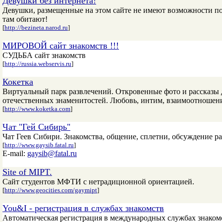
Девушки без интернета!
Девушки, размещенные на этом сайте не имеют возможности по
там обитают!
[
http://bezineta.narod.ru
]
МИРОВОЙ сайт знакомств !!!
СУДЬБА сайт знакомств
[
http://russia.webservis.ru
]
Кокетка
Виртуальный парк развлечений. Откровенные фото и рассказы
отечественных знаменитостей. Любовь, интим, взаимоотноше
[
http://www.koketka.com
]
Чат "Гей Сибирь"
Чат Геев Сибири. Знакомства, общение, сплетни, обсуждение р
[
http://www.gaysib.fatal.ru
]
E-mail:
gaysib@fatal.ru
Site of MIPT.
Сайт студентов МФТИ с нетрадиционной ориентацией.
[
http://www.geocities.com/gaymipt
]
You&I - регистрация в службах знакомств
Автоматическая регистрация в международных службах знакомс