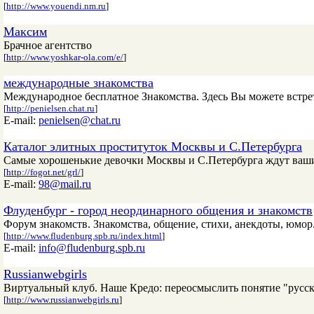
[
http://www.youendi.nm.ru
]
Максим
Брачное агентство
[
http://www.yoshkar-ola.com/e/
]
международные знакомства
Международное бесплатное Знакомства. Здесь Вы можете встре
[
http://penielsen.chat.ru
]
E-mail:
penielsen@chat.ru
Каталог элитных проституток Москвы и С.Петербурга
Самые хорошенькие девочки Москвы и С.Петербурга ждут ваши
[
http://fogot.net/grl/
]
E-mail:
98@mail.ru
Флуденбург - город неординарного общения и знакомств
Форум знакомств. Знакомства, общение, стихи, анекдоты, юмор
[
http://www.fludenburg.spb.ru/index.html
]
E-mail:
info@fludenburg.spb.ru
Russianwebgirls
Виртуальный клуб. Наше Кредо: переосмыслить понятие "русск
[
http://www.russianwebgirls.ru
]