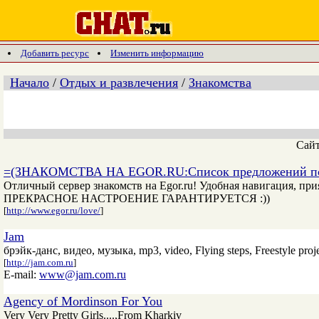
Добавить ресурс
Изменить информацию
Начало
/
Отдых и развлечения
/
Знакомства
Сай
=(ЗНАКОМСТВА НА EGOR.RU:Список предложений 
Отличный сервер знакомств на Egor.ru! Удобная навигация,
ПРЕКРАСНОЕ НАСТРОЕНИЕ ГАРАНТИРУЕТСЯ :))
[
http://www.egor.ru/love/
]
Jam
брэйк-данс, видео, музыка, mp3, video, Flying steps, Freestyle proj
[
http://jam.com.ru
]
E-mail:
www@jam.com.ru
Agency of Mordinson For You
Very Very Pretty Girls....,From Kharkiv