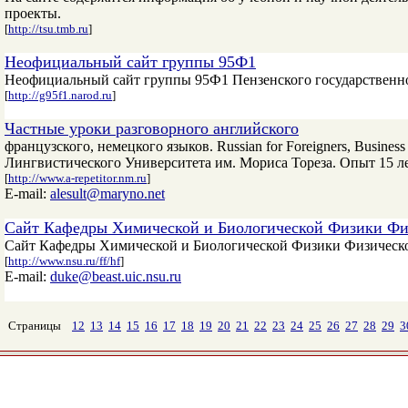
проекты.
[
http://tsu.tmb.ru
]
Неофициальный сайт группы 95Ф1
Неофициальный сайт группы 95Ф1 Пензенского государственно
[
http://g95f1.narod.ru
]
Частные уроки разговорного английского
французского, немецкого языков. Russian for Foreigners, Busine
Лингвистического Университета им. Мориса Тореза. Опыт 15 лет
[
http://www.a-repetitor.nm.ru
]
E-mail:
alesult@maryno.net
Сайт Кафедры Химической и Биологической Физики Фи
Сайт Кафедры Химической и Биологической Физики Физическо
[
http://www.nsu.ru/ff/hf
]
E-mail:
duke@beast.uic.nsu.ru
Страницы
12
13
14
15
16
17
18
19
20
21
22
23
24
25
26
27
28
29
3