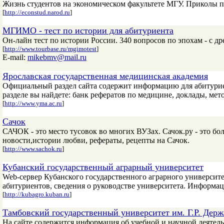
Жизнь студентов на экономическом факультете МГУ. Приколы п
[
http://econstud.narod.ru
]
МГИМО - тест по истории для абитуриента
Он-лайн тест по истории России. 340 вопросов по эпохам - с 
[
http://www.tourbase.ru/mgimotest
]
E-mail:
mikebmv@mail.ru
Ярославская государственная медицинская академия
Официальный раздел сайта содержит информацию для абитуриен
разделе вы найдете: банк рефератов по медицине, доклады, мет
[
http://www.yma.ac.ru
]
Сачок
САЧОК - это место тусовок во многих ВУЗах. Сачок.ру - это бо
новости,истории любви, рефераты, рецепты на Сачок.
[
http://www.sachok.ru
]
Кубанский государственный аграрный университет
Web-сервер Кубанского государственного аграрного университ
абитуриентов, сведения о руководстве университета. Информац
[
http://kubagro.kuban.ru
]
Тамбовский государственный университет им. Г.Р. Дер
На сайте содержится информация об учебной и научной деятел