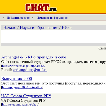
Добавить ресурс
Изменить информацию
Начало
/
Наука и образование
/
ВУЗы
Сай
Archangel & NRJ о препадах и себе
Сайт посвященный студентам РГСУ, их препадам, имеется форум
[
http://www.archangel-nrj.narod.ru
]
E-mail:
archangel_nrj@mail.ru
Выпускник 2000
Этот сайт посвящен тем, кто поступил (поступал, переводился)
[
http://phys-grd2000.hotmail.ru
]
ЧАТ Союза Студентов РГУ
ЧАТ Союза Студентов РГУ
[
http://studunion.rsu.ru/chat/
]