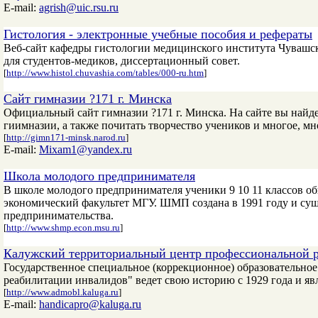
E-mail:
agrish@uic.rsu.ru
Гистология - электронные учебные пособия и рефераты
Веб-сайт кафедры гистологии медицинского института Чувашск
для студентов-медиков, диссертационный совет.
[
http://www.histol.chuvashia.com/tables/000-ru.htm
]
Сайт гимназии ?171 г. Минска
Официальный сайт гимназии ?171 г. Минска. На сайте вы найде
гиимназии, а также почитать творчество учеников и многое, мно
[
http://gimn171-minsk.narod.ru
]
E-mail:
Mixam1@yandex.ru
Школа молодого предпринимателя
В школе молодого предпринимателя ученики 9 10 11 классов о
экономический факультет МГУ. ШМП создана в 1991 году и сущ
предпринимательства.
[
http://www.shmp.econ.msu.ru
]
Калужский территориальный центр профессиональной 
Государственное специальное (коррекционное) образовательн
реабилитации инвалидов" ведет свою историю с 1929 года и я
[
http://www.admobl.kaluga.ru
]
E-mail:
handicapro@kaluga.ru