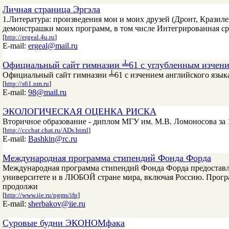
Личная страница Эргэла
1.Литература: произведения мои и моих друзей (Дронт, Кразил
демонстрашки моих программ, в том числе Интегрированная с
[
http://ergeal.4u.ru
]
E-mail:
ergeal@mail.ru
Официальный сайт гимназии ╧61 с углубленным изчение
Официальный сайт гимназии ╧61 с изчением английского языка 
[
http://s61.nm.ru
]
E-mail:
98@mail.ru
ЭКОЛОГИЧЕСКАЯ ОЦЕНКА РИСКА
Вторичное образование - диплом МГУ им. М.В. Ломоносова за
[
http://ccchat.chat.ru/ADs.html
]
E-mail:
Bashkin@rc.ru
Международная программа стипендий Фонда Форда
Международная программа стипендий Фонда Форда предоставл
университете и в ЛЮБОЙ стране мира, включая Россию. Прогр
продолжи
[
http://www.iie.ru/pgms/ifp
]
E-mail:
sherbakov@iie.ru
Суровые будни ЭКОНОМфака