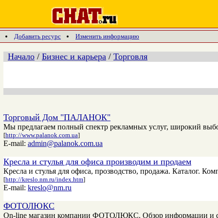
Добавить ресурс
Изменить информацию
Начало
/
Бизнес и карьера
/
Торговля
Торговый Дом "ПАЛАНОК"
Мы предлагаем полный спектр рекламных услуг, широкий выб
[
http://www.palanok.com.ua
]
E-mail:
admin@palanok.com.ua
Кресла и стулья для офиса производим и продаем
Кресла и стулья для офиса, прозводство, продажа. Каталог. К
[
http://kreslo.nm.ru/index.htm
]
E-mail:
kreslo@nm.ru
ФОТОЛЮКС
On-line магазин компании ФОТОЛЮКС. Обзор информации и све