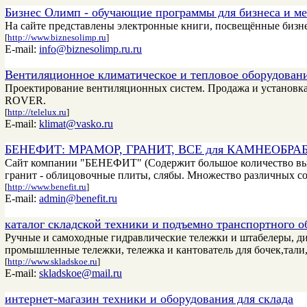
Бизнес Олимп - обучающие программы для бизнеса и ме
На сайте представлены электронные книги, посвещённые бизне
[
http://www.biznesolimp.ru
]
E-mail:
info@biznesolimp.ru.ru
Вентиляционное климатическое и тепловое оборудовани
Проектирование вентиляционных систем. Продажа и установка 
ROVER.
[
http://telelux.ru
]
E-mail:
klimat@vasko.ru
БЕНЕФИТ: МРАМОР, ГРАНИТ, ВСЕ для КАМНЕОБРА
Сайт компании "БЕНЕФИТ" (Содержит большое количество выс
гранит - облицовочные плиты, слябы. Множество различных со
[
http://www.benefit.ru
]
E-mail:
admin@benefit.ru
каталог складской техники и подъемно транспортного о
Ручные и самоходные гидравлические тележки и штабелеры, ди
промышленные тележки, тележка и кантователь для бочек,тали
[
http://www.skladskoe.ru
]
E-mail:
skladskoe@mail.ru
интернет-магазин техники и оборудования для склада