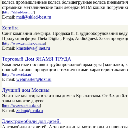
колеса промышленные колеса большегрузные колеса пневматич
стремянки металлические тали лебедки МТМ кошки погрузчик
[
http://sklad-best.ru/
]
E-mail:
mail@sklad-best.ru
Zemfira
Сайт компании Земфира. Продажа hi-fi аудиооборудования веду
Продукция фирм Theta Digital, Piega, AudioQuest. Заказ продукци
[
http://www.zemfira-cons.ru
]
E-mail:
krasteleva@inet.ru
Торговый Дом ЗНАМЯ ТРУДА
Комплексные поставки трубопроводной арматуры (задвижки, кл
полный каталог продукции с техническими характеристиками 
[
http://www.tdzt.ru
]
E-mail:
webmaster@tdzt.ru
Лучший дом Москвы
Элитные квартиры в элитном доме в Крылатском. От 3-х до 6-т
залы и многое другое.
[
http://www.starkis.da.ru
]
E-mail:
zidan@mail.ru
Электромобили для детей.
Автомобили для детей. А также джипы, мотоциклы и паровозы. 