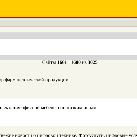
Сайты
1661
-
1680
из
3025
ор фармацевтической продукции.
омплектация офисной мебелью по низким ценам.
жие новости о цифровой технике. Фотоуслуги, цифровые услуг