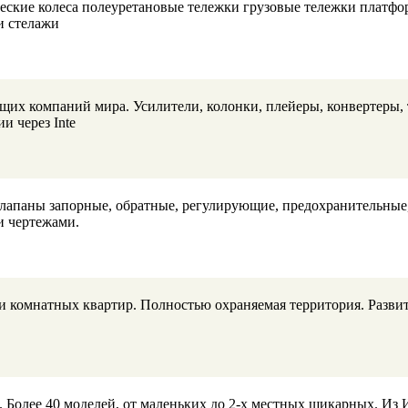
еские колеса полеуретановые тележки грузовые тележки платф
и стелажи
щих компаний мира. Усилители, колонки, плейеры, конвертеры, т
и через Inte
апаны запорные, обратные, регулирующие, предохранительные, 
и чертежами.
и комнатных квартир. Полностью охраняемая территория. Развит
Более 40 моделей, от маленьких до 2-х местных шикарных. Из И