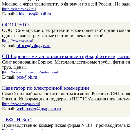
Москве, а через транспортную фирму и по всей России. На рад
[
http://electro.ak7.ru
]
E-mail:
kids_toys@mail.ru
ООО СЭТО
OOO "Симбирское электротехническое общество" организован
однофазные и трехфазные счетчики электрической
[
http://www.seto.ru
]
E-mail:
office@vilgagis.ru
СП Борнэо - металлопластиковые трубы, фитинги, котл
Сайт корпорации Борнэо. Металлопластиковые трубы, фитинги,
труб. Цены.
[
http://www.ipborneo.ru/index.html
]
E-mail:
poa@bk.ru
Навигатор по электронной коммерции
Самый полный каталог интернет-магазинов России и СНГ, нов
России. Информация и поддержка ПП "1С:Аркадия интернет-м
[
http://www.magazin.ru
]
E-mail:
webmaster@magazin.ru
ПКФ "Н-Бис"
Производственно-коммерческая фирма N-Bis - производитель 