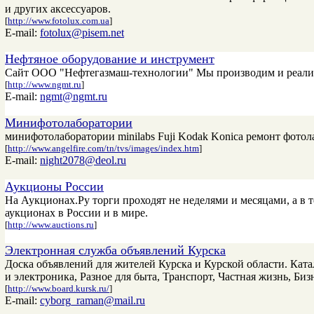
и других аксессуаров.
[
http://www.fotolux.com.ua
]
E-mail:
fotolux@pisem.net
Нефтяное оборудование и инструмент
Сайт ООО "Нефтегазмаш-технологии" Мы производим и реализуе
[
http://www.ngmt.ru
]
E-mail:
ngmt@ngmt.ru
Минифотолаборатории
минифотолаборатории minilabs Fuji Kodak Konica ремонт фото
[
http://www.angelfire.com/tn/tvs/images/index.htm
]
E-mail:
night2078@deol.ru
Аукционы России
На Аукционах.Ру торги проходят не неделями и месяцами, а в 
аукционах в России и в мире.
[
http://www.auctions.ru
]
Электронная служба объявлений Курска
Доска объявлений для жителей Курска и Курской области. Ката
и электроника, Разное для быта, Транспорт, Частная жизнь, Биз
[
http://www.board.kursk.ru/
]
E-mail:
cyborg_raman@mail.ru