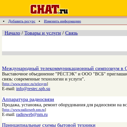
Добавить ресурс
Изменить информацию
Начало
/
Товары и услуги
/
Связь
Международный телекоммуникационный симпозиум в С
Выставочное объединение "РЕСТЭК" и ООО "ВСБ" приглаша
связь: современные технологии и услуги".
[
http://www.restec.ru/telesym
]
E-mail:
info@restec.spb.su
Аппаратура радиосвязи
Продажа, установка, ремонт оборудования для радиосвязи на в
[
http://www.radioweb.nm.ru
]
E-mail:
radioweb@nm.ru
Принципиальные схемы бытовой техники