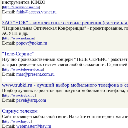
инструментов KINZO.
[
http://elservis.vtsnet.ru
]
E-mail:
faith@access.vtsnet.ru
ЗАО "НОК" - комплексные сетевые решения (системная 
"Национальная Оптическая Конференция" - проектирование, по
АСУТП и др.
[
http://www.nokm.ru
]
E-mail:
popov@nokm.ru
"Теле-Сервис"
Научно-производственный концерн "ТЕЛЕ-СЕРВИС" работает на
для распределенных систем связи любой сложности. Гарантие
[
http://www.tele-service.ru
]
E-mail:
mae@present.com.ru
www.trubki.ru - лучший выбор мобильного телефона в с
Подбор лучших вариантов для покупки мобильного телефона, т
[
http://www.trubki.ru
]
E-mail:
pavel@artq.com
Сириус телеком
Сайт посвящен мобильной связи. На сайте есть интернет магазин
[
http://www.hay.ru
]
E-mail:
webmaster@hay.ru