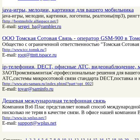
java-игры, мелодии, картинки для вашего мобильника
java-игры, мелодии, картинки, логотипы, реалтоны(mp3), ринг
[
http://bestmobile.alfaspace.net/
]
E-mail:
sergei_ba@rambler.ru
ООО Томская Сотовая Связь - оператор GSM-900 в Том
Общество с ограниченной ответственностью "Томская Сотовая 
[
http://www.tcc.tomsk.ru/
]
E-mail:
root@ttntt.tspace.ru
ip-телефония, DECT, офисные АТС, видеонаблюдение, 
ЗАО'Промсвязьмонтаж'-профессиональные решения для вашего 
АТС,системы микросотовой связи стандарта DECT,поставка и
[
http://www.ats-samara.ru/index.phtml?part=opt_002
]
E-mail:
tovar@saminfo.ru
Дешевая международная телефонная связь
Компания Вэб Плас представляет новый способ международной 
нисколько не теряя в качестве связи. В офисе нашей компании 
[
http://www.ip.wplus.net/
]
E-mail:
support@wplus.net
Страницы
1
2
3
4
5
6
7
8
9
10
11
12
13
14
15
16
17
18
19
20
...
22