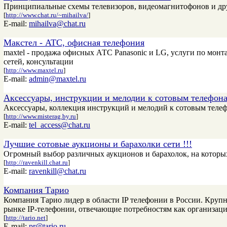
Принципиальные схемы телевизоров, видеомагнитофонов и д
[
http://www.chat.ru/~mihailva/
]
E-mail:
mihailva@chat.ru
Макстел - АТС, офисная телефония
maxtel - продажа офисных АТС Panasonic и LG, услуги по мон
сетей, консультации
[
http://www.maxtel.ru
]
E-mail:
admin@maxtel.ru
Аксессуары, инструкции и мелодии к сотовым телефон
Аксессуары, коллекция инструкций и мелодий к сотовым теле
[
http://www.misterag.by.ru
]
E-mail:
tel_access@chat.ru
Лучшие сотовые аукционы и барахолки сети !!!
Огромный выбор различных аукционов и барахолок, на которых 
[
http://ravenkill.chat.ru
]
E-mail:
ravenkill@chat.ru
Компания Тарио
Компания Тарио лидер в области IP телефонии в России. Крупн
рынке IP-телефонии, отвечающие потребностям как организаци
[
http://tario.net
]
E-mail:
pr@tario.ru