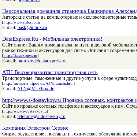
Персональная домашняя страничка Башкирова Алексан
Авторские статьи на компьютерные и околокомпьютерные темы,
[
http://www.alib.spb.ru
]
E-mail:
bask@inbox.ru
DataExpress.Ru - Мобильная электроника!
Сайт станет Вашим помощником на пути к деловой мобильности
рынке техники и аксессуаров для связи. Описания современных
[
http://dataexpress.ru
]
E-mail:
morozov@dataexpress.ru
АТН Высокоразвитая транспортная сеть
Транспортные, таможенные и другие услуги в сфере мультимода
[
http://members.tripod.de/ATN/rumain.htm
]
E-mail:
ATN@VLFbox.de
http://www.s-dostavkoy.ru Продажа сотовых, контрактов 
Сайт по продаже сотовых телефонов и аксессуаров к ним. Осущ
[
http://www.s-dostavkoy.ru
]
E-mail:
telefone@s-dostavkoy.ru
Компания Электрон Сервис
Фирма осуществляет поставки и техническое обслуживание ком