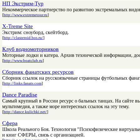
НП Экстрим-Тур
Некоммерческое партнерство по развитию экстремальных видов
[
http://www.extremetour.ru
]
X-Treme Site
Экстрим: сноуборд, скейтборд.
[
http://clasteroid.bos.ru/
]
Клуб водномоторников
Моторные лодки и катера. Архив технической информации, до
[
http://www.boatclub.ru
]
Сборник фанатских ресурсов
Сборник ссылок на русскоязычные страницы футбольных фанато
[
http://links.fanats.com
]
Dance Paradise
Самый крупный в России ресурс о бальных танцах. На сайте вы 
мультимедия, а также море интересных ссылок на эту тему.
[
http://dance.kulichki.net/
]
Сфера
Школа Реального Боя. Технология "Психофизические виртуаль
и книг СФЕРЫ, связь с организацией.