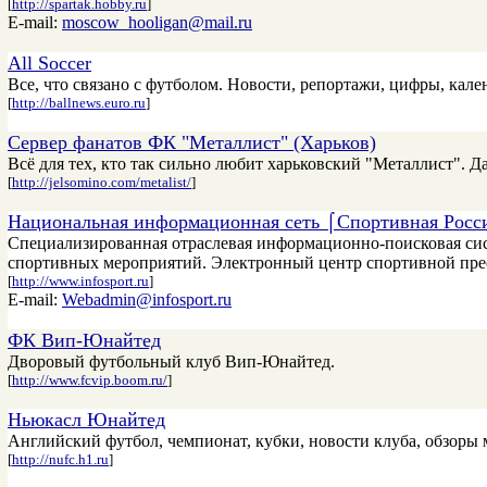
[
http://spartak.hobby.ru
]
E-mail:
moscow_hooligan@mail.ru
All Soccer
Все, что связано с футболом. Новости, репортажи, цифры, кале
[
http://ballnews.euro.ru
]
Сервер фанатов ФК "Металлист" (Харьков)
Всё для тех, кто так сильно любит харьковский "Металлист". Д
[
http://jelsomino.com/metalist/
]
Национальная информационная сеть ⌠Спортивная Росс
Специализированная отраслевая информационно-поисковая сис
спортивных мероприятий. Электронный центр спортивной пре
[
http://www.infosport.ru
]
E-mail:
Webadmin@infosport.ru
ФК Вип-Юнайтед
Дворовый футбольный клуб Вип-Юнайтед.
[
http://www.fcvip.boom.ru/
]
Ньюкасл Юнайтед
Английский футбол, чемпионат, кубки, новости клуба, обзоры 
[
http://nufc.h1.ru
]