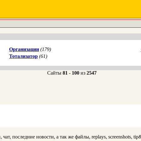
Организации
(179)
Тотализатор
(61)
Сайты
81
-
100
из
2547
т, последние новости, а так же файлы, replays, screenshots, tip&t