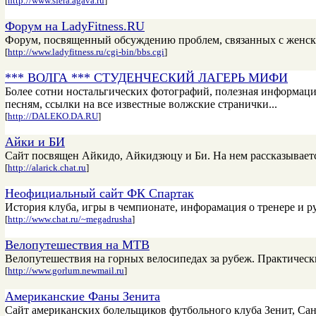
[
http://www.sfera.agava.ru
]
Форум на LadyFitness.RU
Форум, посвященный обсуждению проблем, связанных с женск
[
http://www.ladyfitness.ru/cgi-bin/bbs.cgi
]
*** ВОЛГА *** СТУДЕНЧЕСКИЙ ЛАГЕРЬ МИФИ
Более сотни ностальгических фотографий, полезная информация
песням, ссылки на все известные волжские странички...
[
http://DALEKO.DA.RU
]
Айки и БИ
Сайт посвящен Айкидо, Айкидзюцу и Би. На нем рассказыва
[
http://alarick.chat.ru
]
Неофициальный сайт ФК Спартак
История клуба, игры в чемпионате, инфорамация о тренере и ру
[
http://www.chat.ru/~megadrusha
]
Велопутешествия на MTB
Велопутешествия на горных велосипедах за рубеж. Практичес
[
http://www.gorlum.newmail.ru
]
Американские Фаны Зенита
Сайт американских болельщиков футбольного клуба Зенит, Са