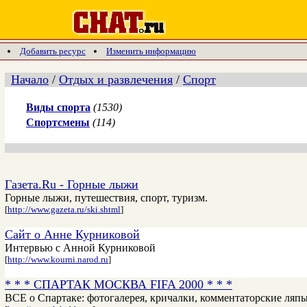
Добавить ресурс
Изменить информацию
Начало
/
Отдых и развлечения
/
Спорт
Виды спорта
(1530)
Спортсмены
(114)
Газета.Ru - Горные лыжи
Горные лыжи, путешествия, спорт, туризм.
[
http://www.gazeta.ru/ski.shtml
]
Cайт о Анне Курниковой
Интервью с Анной Курниковой
[
http://www.kourni.narod.ru
]
* * * СПАРТАК МОСКВА FIFA 2000 * * *
ВСЕ о Спартаке: фотогалерея, кричалки, комментаторские ляпы, ча