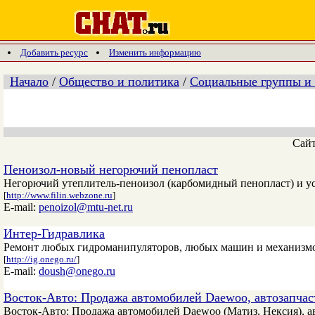
Добавить ресурс
Изменить информацию
Начало
/
Общество и политика
/
Социальные группы и
Сай
Пеноизол-новый негорючий пенопласт
Негорючий утеплитель-пеноизол (карбомидный пенопласт) и ус
[
http://www.filin.webzone.ru
]
E-mail:
penoizol@mtu-net.ru
Интер-Гидравлика
Ремонт любых гидроманипуляторов, любых машин и механизмов
[
http://ig.onego.ru/
]
E-mail:
doush@onego.ru
Восток-Авто: Продажа автомобилей Daewoo, автозапча
Восток-Авто: Продажа автомобилей Daewoo (Матиз, Нексия), а