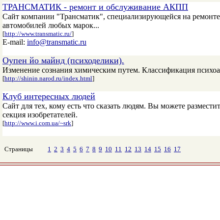
ТРАНСМАТИК - ремонт и обслуживание АКПП
Сайт компании "Трансматик", специализирующейся на ремонте
автомобилей любых марок...
[
http://www.transmatic.ru/
]
E-mail:
info@transmatic.ru
Оупен йо майнд (психоделики).
Изменение сознания химическим путем. Классификация психоак
[
http://shinin.narod.ru/index.html
]
Клуб интересных людей
Сайт для тех, кому есть что сказать людям. Вы можете размести
секция изобретателей.
[
http://www.i.com.ua/~srk
]
Страницы
1
2
3
4
5
6
7
8
9
10
11
12
13
14
15
16
17