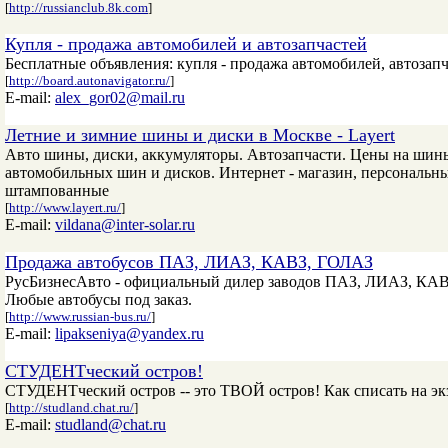
[
http://russianclub.8k.com
]
Купля - продажа автомобилей и автозапчастей
Бесплатные объявления: купля - продажа автомобилей, автозапч
[
http://board.autonavigator.ru/
]
E-mail:
alex_gor02@mail.ru
Летние и зимние шины и диски в Москве - Layert
Авто шины, диски, аккумуляторы. Автозапчасти. Цены на шины
автомобильных шин и дисков. Интернет - магазин, персональ
штампованные
[
http://www.layert.ru/
]
E-mail:
vildana@inter-solar.ru
Продажа автобусов ПАЗ, ЛИАЗ, КАВЗ, ГОЛАЗ
РусБизнесАвто - официальный дилер заводов ПАЗ, ЛИАЗ, КАВЗ
Любые автобусы под заказ.
[
http://www.russian-bus.ru/
]
E-mail:
lipakseniya@yandex.ru
СТУДЕНТческий остров!
СТУДЕНТческий остров -- это ТВОЙ остров! Как списать на экз
[
http://studland.chat.ru/
]
E-mail:
studland@chat.ru