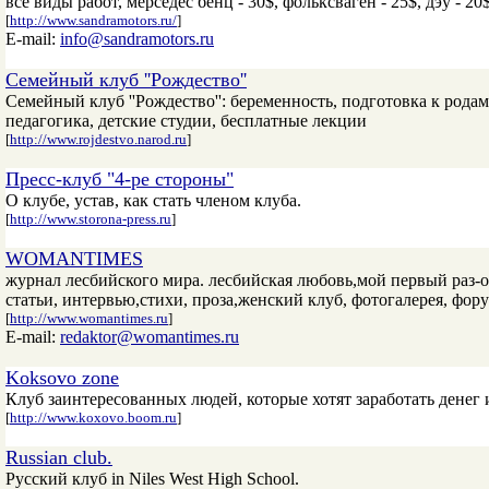
все виды работ, мерседес бенц - 30$, фольксваген - 25$, дэу - 20$
[
http://www.sandramotors.ru/
]
E-mail:
info@sandramotors.ru
Семейный клуб ''Рождество''
Семейный клуб ''Рождество'': беременность, подготовка к рода
педагогика, детские студии, бесплатные лекции
[
http://www.rojdestvo.narod.ru
]
Пресс-клуб "4-ре стороны"
О клубе, устав, как стать членом клуба.
[
http://www.storona-press.ru
]
WOMANTIMES
журнал лесбийского мира. лесбийская любовь,мой первый раз-о
статьи, интервью,стихи, проза,женский клуб, фотогалерея, фору
[
http://www.womantimes.ru
]
E-mail:
redaktor@womantimes.ru
Koksovo zone
Клуб заинтересованных людей, которые хотят заработать денег и
[
http://www.koxovo.boom.ru
]
Russian club.
Русский клуб in Niles West High School.