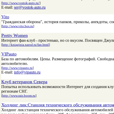
[
http://www.vostok-auto.ru/
]
E-mail:
ser@vostok-auto.ru
Vito
"Гражданская оборона", история панков, приколы, анекдоты, софт
[
http://www.vito.bos.ru
]
Pretty Women
Интернет фан-клуб - простенько, но со вкусом. Посвящен Джул
[
http://kniaginia.narod.ru/fan.html
]
VIPauto
База по автомобилям. Цены. Размещение фотографий. Свободн
автолюбителю.
[
http://www.vipauto.ru
]
E-mail:
info@vipauto.ru
Клуб ветеранов Севера
Попытка использовать возможности Интернет для создания клуб
регионам СНГ.
[
http://www.rais.boom.ru
]
Холдинг лик:Станция технического обслуживания авто
Холдинг лик:станция технического обслуживания автомобилей 