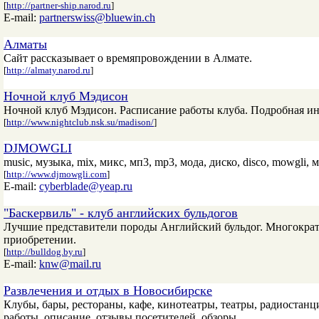
[
http://partner-ship.narod.ru
]
E-mail:
partnerswiss@bluewin.ch
Алматы
Сайт рассказывает о времяпровождении в Алмате.
[
http://almaty.narod.ru
]
Ночной клуб Мэдисон
Ночной клуб Мэдисон. Расписание работы клуба. Подробная и
[
http://www.nightclub.nsk.su/madison/
]
DJMOWGLI
music, музыка, mix, микс, мп3, mp3, мода, диско, disco, mowgli, м
[
http://www.djmowgli.com
]
E-mail:
cyberblade@yeap.ru
"Баскервиль" - клуб английских бульдогов
Лучшие представители породы Английский бульдог. Многократ
приобретении.
[
http://bulldog.by.ru
]
E-mail:
knw@mail.ru
Развлечения и отдых в Новосибирске
Клубы, бары, рестораны, кафе, кинотеатры, театры, радиостан
работы, описание, отзывы посетителей, обзоры.