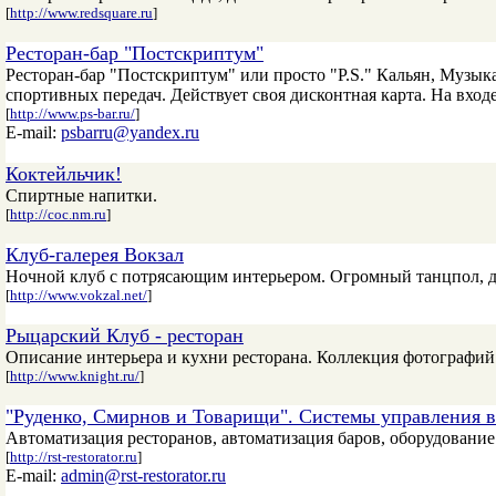
[
http://www.redsquare.ru
]
Ресторан-бар "Постскриптум"
Ресторан-бар "Постскриптум" или просто "P.S." Кальян, Музы
спортивных передач. Действует своя дисконтная карта. На вхо
[
http://www.ps-bar.ru/
]
E-mail:
psbarru@yandex.ru
Коктейльчик!
Спиртные напитки.
[
http://coc.nm.ru
]
Клуб-галерея Вокзал
Ночной клуб с потрясающим интерьером. Огромный танцпол, два 
[
http://www.vokzal.net/
]
Рыцарский Клуб - ресторан
Описание интерьера и кухни ресторана. Коллекция фотографий
[
http://www.knight.ru/
]
"Руденко, Смирнов и Товарищи". Системы управления в
Автоматизация ресторанов, автоматизация баров, оборудование д
[
http://rst-restorator.ru
]
E-mail:
admin@rst-restorator.ru