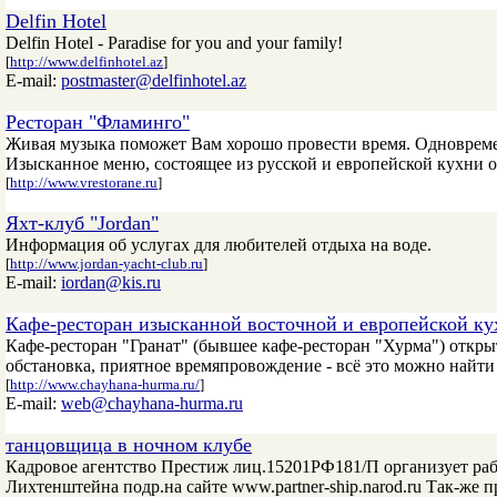
Delfin Hotel
Delfin Hotel - Paradise for you and your family!
[
http://www.delfinhotel.az
]
E-mail:
postmaster@delfinhotel.az
Ресторан "Фламинго"
Живая музыка поможет Вам хорошо провести время. Одновремен
Изысканное меню, состоящее из русской и европейской кухни о
[
http://www.vrestorane.ru
]
Яхт-клуб "Jordan"
Информация об услугах для любителей отдыха на воде.
[
http://www.jordan-yacht-club.ru
]
E-mail:
iordan@kis.ru
Кафе-ресторан изысканной восточной и европейской ку
Кафе-ресторан "Гранат" (бывшее кафе-ресторан "Хурма") откры
обстановка, приятное времяпровождение - всё это можно найти 
[
http://www.chayhana-hurma.ru/
]
E-mail:
web@chayhana-hurma.ru
танцовщица в ночном клубе
Кадровое агентство Престиж лиц.15201РФ181/П организует р
Лихтенштейна подр.на сайте www.partner-ship.narod.ru Так-же 