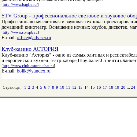
[
http://www.bagira.ru/
]
STV Group - профессиональное световое и звуковое обо
Профессиональная световая и звуковая техника: проектировани
домашний кинотеатр. Оснащение ночных клубов, дискотек, маг
[
http://www.stv.spb.ru
]
E-mail:
office@adviser.ru
Клуб-казино АСТОРИЯ
Клуб-казино "Астория" - одно из самых элитных и респектабе
и европейской кухней.Театр-кабаре,Шоу-балет.Стриптиз.Банкет
[
http://www.club-astoria.chat.ru
]
E-mail:
bolik@yandex.ru
Страницы
1
2
3
4
5
6
7
8
9
10
11
12
13
14
15
16
17
18
19
20
...
24