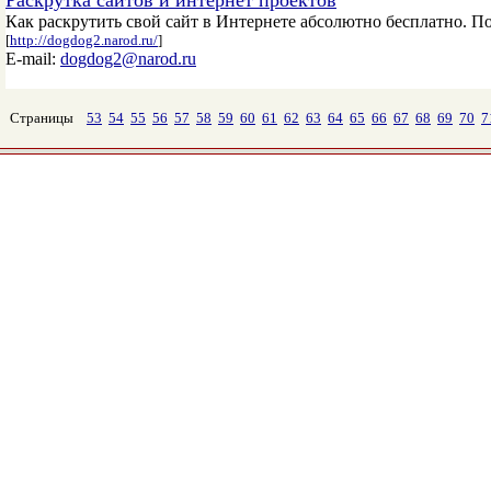
Раскрутка сайтов и интернет проектов
Как раскрутить свой сайт в Интернете абсолютно бесплатно. П
[
http://dogdog2.narod.ru/
]
E-mail:
dogdog2@narod.ru
Страницы
53
54
55
56
57
58
59
60
61
62
63
64
65
66
67
68
69
70
7