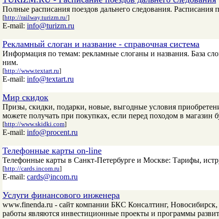
Полные расписания поездов дальнего следования. Расписания п
[
http://railway.turizm.ru/
]
E-mail:
info@turizm.ru
Рекламный слоган и название - справочная система
Информация по темам: рекламные слоганы и названия. База сл
ним.
[
http://www.textart.ru
]
E-mail:
info@textart.ru
Мир скидок
Призы, скидки, подарки, новые, выгодные условия приобретени
можете получать при покупках, если перед походом в магазин б
[
http://www.skidki.com
]
E-mail:
info@procent.ru
Телефонные карты on-line
Телефонные карты в Санкт-Петербурге и Москве: Тарифы, истру
[
http://cards.incom.ru
]
E-mail:
cards@incom.ru
Услуги финансового инженера
www.finenda.ru - сайт компании БКС Консалтинг, Новосибирск
работы являются инвестиционные проекты и программы развит