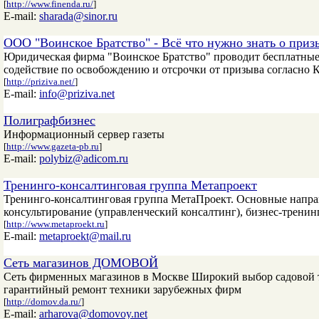
[
http://www.finenda.ru/
]
E-mail:
sharada@sinor.ru
ООО "Воинское Братство" - Всё что нужно знать о приз
Юридическая фирма "Воинское Братство" проводит бесплатные 
содействие по освобождению и отсрочки от призыва согласно 
[
http://priziva.net/
]
E-mail:
info@priziva.net
Полиграфбизнес
Информационный сервер газеты
[
http://www.gazeta-pb.ru
]
E-mail:
polybiz@adicom.ru
Тренинго-консалтинговая группа Метапроект
Тренинго-консалтинговая группа МетаПроект. Основные направ
консультирование (управленческий консалтинг), бизнес-тренин
[
http://www.metaproekt.ru
]
E-mail:
metaproekt@mail.ru
Сеть магазинов ДОМОВОЙ
Сеть фирменных магазинов в Москве Широкий выбор садовой 
гарантийный ремонт техники зарубежных фирм
[
http://domov.da.ru/
]
E-mail:
arharova@domovoy.net