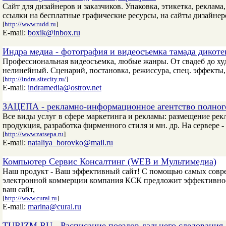
Сайт для дизайнеров и заказчиков. Упаковка, этикетка, реклам
ссылки на бесплатные графические ресурсы, на сайты дизайнер
[
http://www.rudd.ru
]
E-mail:
boxik@inbox.ru
Индра медиа - фотография и видеосъемка тамада дикоте
Профессиональная видеосъемка, любые жанры. От свадеб до х
нелинейный. Сценарий, постановка, режиссура, спец. эффекты
[
http://indra.sitecity.ru/
]
E-mail:
indramedia@ostrov.net
ЗАЦЕПА - рекламно-информационное агентство полног
Все виды услуг в сфере маркетинга и рекламы: размещение рек
продукция, разработка фирменного стиля и мн. др. На сервере -
[
http://www.zatsepa.ru
]
E-mail:
nataliya_borovko@mail.ru
Компьютер Сервис Консалтинг (WEB и Мультимедиа)
Наш продукт - Ваш эффективный сайт! C помощью самых совре
электронной коммерции компания КСК предложит эффективное 
ваш сайт,
[
http://www.cural.ru
]
E-mail:
marina@cural.ru
TURIZM.RU - Расписание поездов дальнего следования