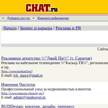
Добавить ресурс
Изменить информацию
Начало
/
Бизнес и карьера
/
Реклама и PR
Сайт
Рекламное агентство \\\"Джей Пи\\\" (г. Саратов)
Реклама на кабельном телевидении \\\"Каскад-ТВ\\\", региона
и пр.
[
http://www.kaskad.biz
]
E-mail:
ivk_maxx@mail.ru
Империя Чистоты
Профессиональный уход за недвижимостью клиентов.
[
http://www.imperia-chistoty.ru/
]
E-mail:
admin@studiosvet.ru
RUDDesign: креатив, дизайн, препресс