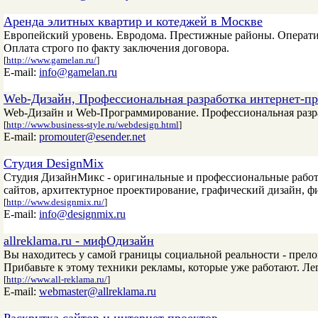
Аренда элитных квартир и котеджей в Москве
Европейский уровень. Евродома. Престижные районы. Оператив
Оплата строго по факту заключения договора.
[
http://www.gamelan.ru/
]
E-mail:
info@gamelan.ru
Web-Дизайн, Профессиональная разработка интернет-про
Web-Дизайн и Web-Программирование. Профессиональная разраб
[
http://www.business-style.ru/webdesign.html
]
E-mail:
promouter@esender.net
Студия DesignMix
Студия ДизайнМикс - оригинальные и профессиональные работы
сайтов, архитектурное проектирование, графический дизайн, 
[
http://www.designmix.ru/
]
E-mail:
info@designmix.ru
allreklama.ru - мифОдизайн
Вы находитесь у самой границы социальной реальности - прел
Прибавьте к этому техники рекламы, которые уже работают. Ле
[
http://www.all-reklama.ru/
]
E-mail:
webmaster@allreklama.ru