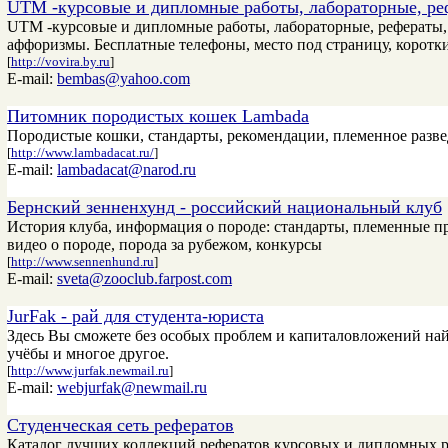
UTM -курсовые и дипломные работы, лабораторные, реф
UTM -курсовые и дипломные работы, лабораторные, рефераты, ч
аффоризмы. Бесплатные телефоны, место под страницу, коротки
[
http://vovira.by.ru
]
E-mail:
bembas@yahoo.com
Питомник породистых кошек Lambada
Породистые кошки, стандарты, рекомендации, племенное развед
[
http://www.lambadacat.ru/
]
E-mail:
lambadacat@narod.ru
Бернский зенненхунд - российский национальный клуб
История клуба, информация о породе: стандарты, племенные п
видео о породе, порода за рубежом, конкурсы
[
http://www.sennenhund.ru
]
E-mail:
sveta@zooclub.farpost.com
JurFak - рай для студента-юриста
Здесь Вы сможете без особых проблем и капиталовложений найт
учёбы и многое другое.
[
http://www.jurfak.newmail.ru
]
E-mail:
webjurfak@newmail.ru
Студенческая сеть рефератов
Каталог лучших коллекций рефератов,курсовых и дипломных ра