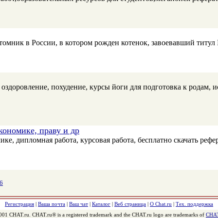
ник в России, в котором рожден котенок, завоевавший титул Div
а, оздоровление, похудение, курсы йоги для подготовка к родам,
ономике, праву и др
мике, дипломная работа, курсовая работа, бесплатно скачать реф
6
Регистрация
|
Ваша почта
|
Ваш чат
|
Каталог
|
Веб страница
|
О Chat.ru
|
Тех. поддержка
001 CHAT.ru. CHAT.ru® is a registered trademark and the CHAT.ru logo are trademarks of
CHAT