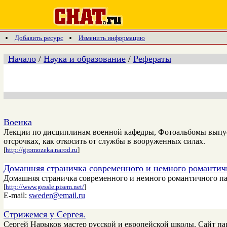
Добавить ресурс
Изменить информацию
Начало
/
Наука и образование
/
Рефераты
Военка
Лекции по дисциплинам военной кафедры, Фотоальбомы выпус
отсрочках, как откосить от службы в вооруженных силах.
[
http://gromozeka.narod.ru
]
Домашняя страничка современного и немного романтич
Домашняя страничка современного и немного романтичного парн
[
http://www.gessle.pisem.net/
]
E-mail:
sweder@email.ru
Стрижемся у Сергея.
Сергей Нарыков мастер русской и европейской школы. Сайт па