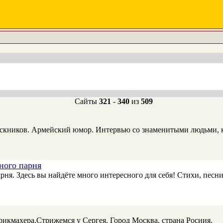
Сайты
321
-
340
из
509
кников. Армейский юмор. Интервью со знаменитыми людьми, к
ного парня
я. Здесь вы найдёте много интересного для себя! Стихи, песни
рикмахера.Стрижемся у Сергея. Город Москва, страна Росиия.