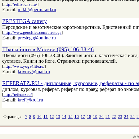
[
http://reflist.chat.ru/
]
E-mail:
mikh@perm.raid.ru
PRESTEGA cattery
Персидские и экзотические короткошерстные. Едиственный питом
[
http://www.geocities.com/prestega
]
E-mail:
prestega@online.ru
Школа йоги в Москве (095) 106-38-46
Школа йоги (095) 106-38-46). Занятия йогой: классическая йог
суставов. Книги по йоге. Странички преподавателей.
[
http://www.yoga4life.ru/
]
E-mail:
kovrov@mail.ru
REFERATZ.RU - дипломные, курсовые, рефераты - по эк
диплом, курсовая, реферат, реферат по праву, реферат по эконо
[
http://referatz.ru/
]
E-mail:
kref@kref.ru
Страницы
7
8
9
10
11
12
13
14
15
16
17
18
19
20
21
22
23
24
25
2
© 2