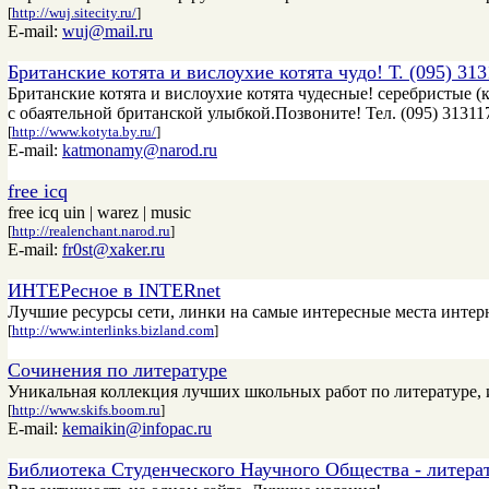
[
http://wuj.sitecity.ru/
]
E-mail:
wuj@mail.ru
Британские котята и вислоухие котята чудо! Т. (095) 31
Британские котята и вислоухие котята чудесные! серебристые (
с обаятельной британской улыбкой.Позвоните! Тел. (095) 31311
[
http://www.kotyta.by.ru/
]
E-mail:
katmonamy@narod.ru
free icq
free icq uin | warez | music
[
http://realenchant.narod.ru
]
E-mail:
fr0st@xaker.ru
ИНТЕРесное в INTERnet
Лучшие ресурсы сети, линки на самые интересные места интер
[
http://www.interlinks.bizland.com
]
Сочинения по литературе
Уникальная коллекция лучших школьных работ по литературе, ид
[
http://www.skifs.boom.ru
]
E-mail:
kemaikin@infopac.ru
Библиотека Студенческого Научного Общества - литерат