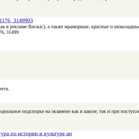
31176, 3149903
как в рекламе Вискас), а также мраморные, красные и шоколадн
76, 31499
нета.
еальное подспорье на экзамене как в школе, так и при поступле
ура по истории и культуре ан