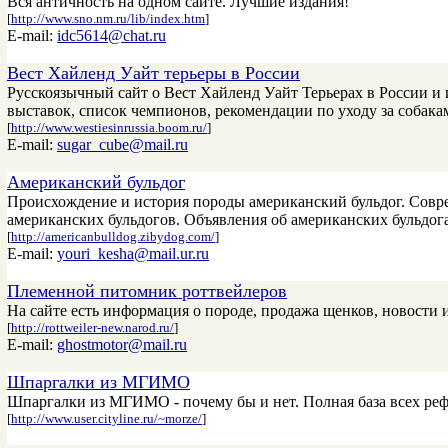
Вся античность на одном сайте. Лучшие издания!
[
http://www.sno.nm.ru/lib/index.htm
]
E-mail:
idc5614@chat.ru
Вест Хайленд Уайт терьеры в России
Русскоязычный сайт о Вест Хайленд Уайт Терьерах в России и 
выставок, список чемпионов, рекомендации по уходу за собакам
[
http://www.westiesinrussia.boom.ru/
]
E-mail:
sugar_cube@mail.ru
Американский бульдог
Происхождение и история породы американский бульдог. Совре
американских бульдогов. Объявления об американских бульдог
[
http://americanbulldog.zibydog.com/
]
E-mail:
youri_kesha@mail.ur.ru
Племенной питомник роттвейлеров
На сайте есть информация о породе, продажа щенков, новости и
[
http://rottweiler-new.narod.ru/
]
E-mail:
ghostmotor@mail.ru
Шпаргалки из МГИМО
Шпаргалки из МГИМО - почему бы и нет. Полная база всех реф
[
http://www.user.cityline.ru/~morze/
]