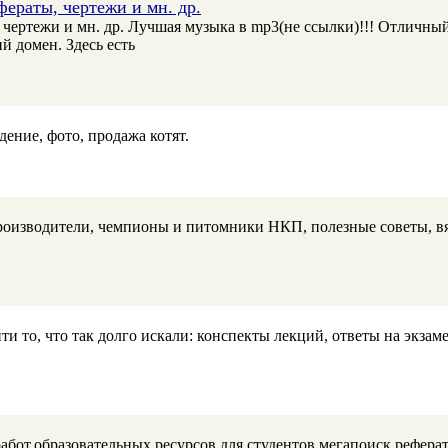
ераты, чертежи и мн. др.
ертежи и мн. др. Лучшая музыка в mp3(не ссылки)!!! Отличный 
й домен. Здесь есть
ение, фото, продажа котят.
роизводители, чемпионы и питомники НКП, полезные советы, вяз
и то, что так долго искали: конспекты лекций, ответы на экза
бот,образовательных ресурсов для студентов,мегапоиск рефера