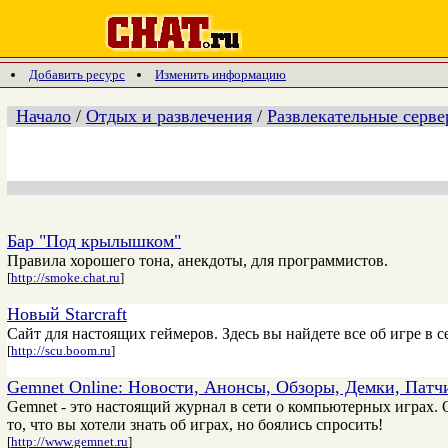
Добавить ресурс
Изменить информацию
Начало
/
Отдых и развлечения
/
Развлекательные серв
Бар "Под крылышком"
Правила хорошего тона, анекдоты, для программистов.
[
http://smoke.chat.ru
]
Новый Starcraft
Сайт для настоящих геймеров. Здесь вы найдете все об игре в 
[
http://scu.boom.ru
]
Gemnet Online: Новости, Анонсы, Обзоры, Демки, Патч
Gemnet - это настоящий журнал в сети о компьютерных играх. От
то, что вы хотели знать об играх, но боялись спросить!
[
http://www.gemnet.ru
]