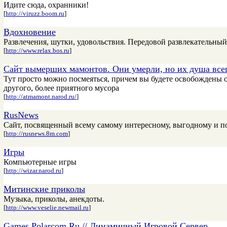
Идите сюда, охранники!
[
http://viruzz.boom.ru
]
Вдохновение
Развлечения, шутки, удовольствия. Передовой развлекательный
[
http://www.relax.bos.ru
]
Сайт вымерших мамонтов. Они умерли, но их душа всег
Тут просто можно посмеяться, причем вы будете освобождены о
другого, более приятного мусора
[
http://atmamont.narod.ru/
]
RusNews
Сайт, посвященный всему самому интересному, выгодному и п
[
http://rusnews.8m.com
]
Игры
Компьютерные игры
[
http://wizar.narod.ru
]
Митинские приколы
Музыка, приколы, анекдоты.
[
http://www.veselie.newmail.ru
]
Games.Polarcom.Ru // Динамичный Игровой Сервер