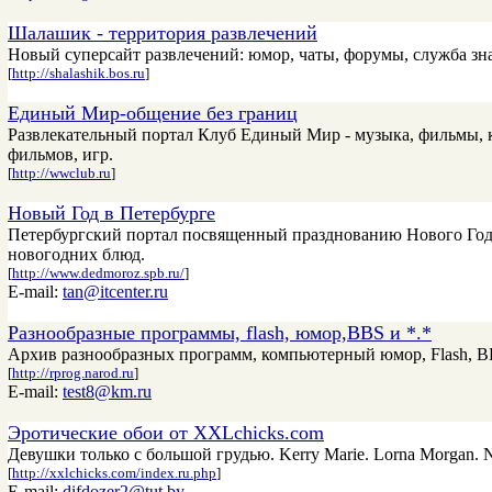
Шалашик - территория развлечений
Новый суперсайт развлечений: юмор, чаты, форумы, служба зн
[
http://shalashik.bos.ru
]
Единый Мир-общение без границ
Развлекательный портал Клуб Единый Мир - музыка, фильмы, к
фильмов, игр.
[
http://wwclub.ru
]
Новый Год в Петербурге
Петербургский портал посвященный празднованию Нового Года
новогодних блюд.
[
http://www.dedmoroz.spb.ru/
]
E-mail:
tan@itcenter.ru
Разнообразные программы, flash, юмор,BBS и *.*
Архив разнообразных программ, компьютерный юмор, Flash, B
[
http://rprog.narod.ru
]
E-mail:
test8@km.ru
Эротические обои от XXLchicks.com
Девушки только с большой грудью. Kerry Marie. Lorna Morgan. Ni
[
http://xxlchicks.com/index.ru.php
]
E-mail:
difdozer2@tut.by