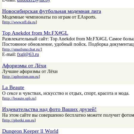
Новосибирская футбольная модемная лига
Модемные чемпионаты по играм от ЕАsports.
[
http://www.nfl.da.ru
]
Top Anekdot from Mr.FX#GL
Развлекательный сайт: Top Anekdot from Mr.FX#GL Самое больш
Постоянное обновление, удобный пойск. Подборка документац
[
http://smailsmr.chat.ru/
]
E-mail:
fxgl@63.ru
Афоризмы от Лёхи
Лучшие афоризмы от Лёхи
[
http://aphorism.nm.ru
]
La Beaute
О сексе и чувствах, искусство и отдых, спорт, красота и мода.
[
http://beaute.spb.ru
]
Издевательства над фото Ваших друзей!
На этом сайте вы совершенно бесплатно можете получит фотом
[
http://photki.nm.ru
]
Dungeon Keeper ll World