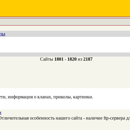
еры
Сайты
1801
-
1820
из
2187
сети, информация о кланах, приколы, картинки.
и
личительная особенность нашего сайта - наличие ftp-сервера для