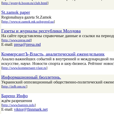
[
http://gornyk.boom.ru/club.html
]
St.zamok paper
Regionalnaya gazeta St.Zamok
[
http://www.st.zamok.mk.uzhgorod.ua
]
Газеты и журналы республики Молдова
На сайте представлены справочные данные и ссылки на перио
[
http://www.presa.md
]
E-mail:
presa@presa.md
КоммерсантЪ-Власть, аналитический еженедельник
Анализ важнейших событий в внутренней и международной пол
искусстве, науке. Новости спорта и шоу-бизнеса. Рейтинг новос
[
http://www.kommersant-vlast.ru
]
Информационный бюллетень.
Украинский оппозиционный общественно-политический еженед
[
http://infb.nm.ru/
]
Баренц Инфо
ждём разрешения
[
http://www.barents.info
]
E-mail:
viktor@finnmark.net