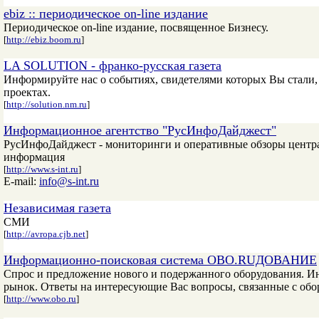
ebiz :: периодическое on-line издание
Периодическое on-line издание, посвященное Бизнесу.
[
http://ebiz.boom.ru
]
LA SOLUTION - франко-русская газета
Информируйте нас о событиях, свидетелями которых Вы стали, 
проектах.
[
http://solution.nm.ru
]
Информационное агентство "РусИнфоДайджест"
РусИнфоДайджест - мониторинги и оперативные обзоры центра
информация
[
http://www.s-int.ru
]
E-mail:
info@s-int.ru
Независимая газета
СМИ
[
http://avropa.cjb.net
]
Информационно-поисковая система OBO.RUДОВАНИЕ
Спрос и предложение нового и подержанного оборудования. И
рынок. Ответы на интересующие Вас вопросы, связанные с об
[
http://www.obo.ru
]