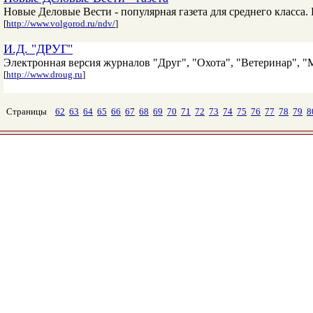
Новые Деловые Вести - популярная газета для среднего класса.
[
http://www.volgorod.ru/ndv/
]
И.Д. "ДРУГ"
Электронная версия журналов "Друг", "Охота", "Ветеринар", "Мил
[
http://www.droug.ru
]
Страницы
62
63
64
65
66
67
68
69
70
71
72
73
74
75
76
77
78
79
8