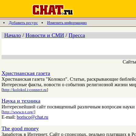
Добавить ресурс
Изменить информацию
Начало
/
Новости и СМИ
/
Пресса
Сайт
Христианская газета
Христианская газета "Колокол". Статьи, раскрывающие библей
Интересные факты, новости о событиях религиозной жизни мир
[
http://kolokol.i-connect.ru
]
Наука и техника
Интереснейший сайт посвященный различным вопросам науки и 
[
http://www.n-t.org/
]
E-mail:
borisco@chat.ru
The good money
Заработок в Интернет. Сайт о спонсорах, реально платящих в Р