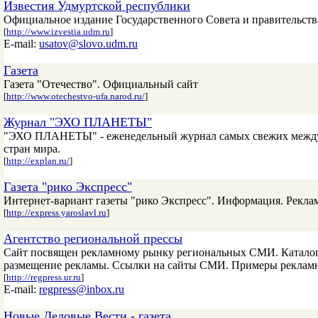
Известия Удмуртской республики
Официальное издание Государственного Совета и правительст
[
http://www.izvestia.udm.ru
]
E-mail:
usatov@slovo.udm.ru
Газета
Газета "Отечество". Официальный сайт
[
http://www.otechestvo-ufa.narod.ru/
]
Журнал "ЭХО ПЛАНЕТЫ"
"ЭХО ПЛАНЕТЫ" - еженедельный журнал самых свежих между
стран мира.
[
http://explan.ru/
]
Газета "рико Экспресс"
Интернет-вариант газеты "рико Экспресс". Информация. Рекла
[
http://express.yaroslavl.ru
]
Агентство региональной прессы
Сайт посвящен рекламному рынку региональных СМИ. Каталог 
размещение рекламы. Ссылки на сайты СМИ. Примеры рекламн
[
http://regpress.ur.ru
]
E-mail:
regpress@inbox.ru
Новые Деловые Вести - газета