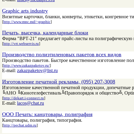
Graphic arts industry
Визитные карточки, бланки, конверты, этикетки, конгревное ти
[
http://www.mnc.md/~graphic
]
Печать, высечка, календарные блоки
Фирма "ВРТ-21" предлагает прайс-листы на полиграфическую п
[
http://vrt.webservis.ru
]
Производство полиэтиленовых пакетов всех видов
Производство пакетов. Быстрое качественное изготовление по
[
http://www.zakazpaketov.ru/
]
E-mail:
zakazpaketov@list.ru
Изготовление печатной рекламы, (095) 207-3008
Изготовление качественной печатной продукции, допечатные ра
╚АНО ╚Кинотелефестиваль╚Правопорядок и общество╩, Opti
[
http://dekart.i-connect.ru
]
E-mail:
lacos@chat.ru
ООО Печать: канцтовары, полиграфия
Канцтовары, полиграфия, типография.
[
http://pechat.udm.ru
]