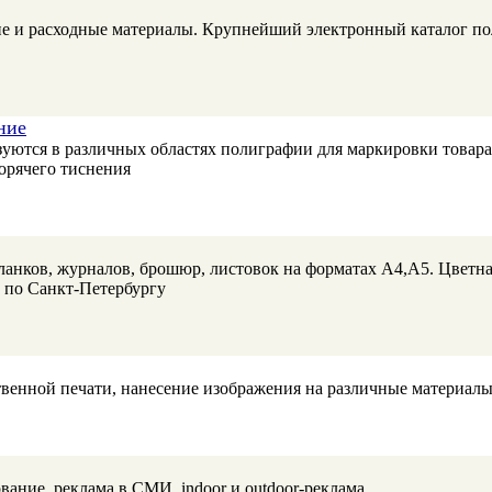
ие и расходные материалы. Крупнейший электронный каталог п
ние
уются в различных областях полиграфии для маркировки товара,
орячего тиснения
анков, журналов, брошюр, листовок на форматах А4,А5. Цветная
а по Санкт-Петербургу
твенной печати, нанесение изображения на различные материалы
ание, реклама в СМИ, indoor и outdoor-реклама