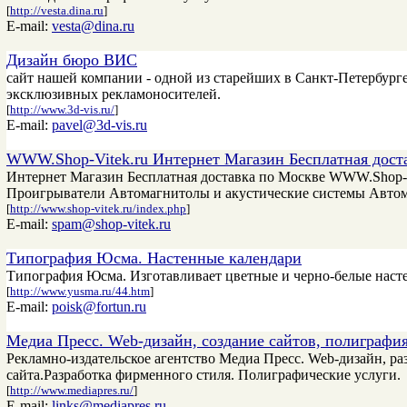
[
http://vesta.dina.ru
]
E-mail:
vesta@dina.ru
Дизайн бюро ВИС
сайт нашей компании - одной из старейших в Санкт-Петербург
эксклюзивных рекламоносителей.
[
http://www.3d-vis.ru/
]
E-mail:
pavel@3d-vis.ru
WWW.Shop-Vitek.ru Интернет Магазин Бесплатная дост
Интернет Магазин Бесплатная доставка по Москве WWW.Shop-
Проигрыватели Автомагнитолы и акустические системы Авто
[
http://www.shop-vitek.ru/index.php
]
E-mail:
spam@shop-vitek.ru
Типография Юсма. Настенные календари
Типография Юсма. Изготавливает цветные и черно-белые наст
[
http://www.yusma.ru/44.htm
]
E-mail:
poisk@fortun.ru
Медиа Пресс. Web-дизайн, создание сайтов, полиграфия
Рекламно-издательское агентство Медиа Пресс. Web-дизайн, ра
сайта.Разработка фирменного стиля. Полиграфические услуги.
[
http://www.mediapres.ru/
]
E-mail:
links@mediapres.ru