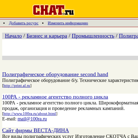
Добавить ресурс
Изменить информацию
Начало
/
Бизнес и карьера
/
Промышленность
/
Полигр
Полиграфическое оборудование second hand
Полиграфическое оборудование б/у. Технические характеристи
[
http://print.al.ru
]
100РА - рекламное агентство полного цикла
100РА - рекламное агентство полного цикла. Широкоформатная
продаж, организация и проведение рекламных кампаний.
[
http://www.100ra.ru/about.html
]
E-mail:
mail@100ra.ru
Сайт фирмы ВЕСТА-ДИНА
Все виды полиграфических услуг Изготовление СКОТЧА с Ва