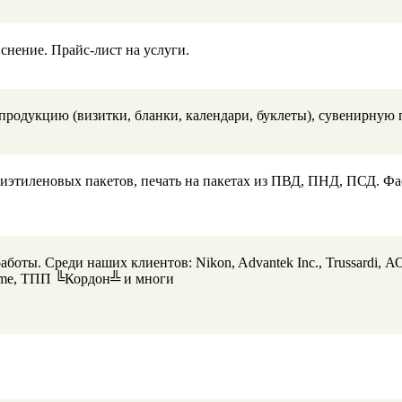
снение. Прайс-лист на услуги.
родукцию (визитки, бланки, календари, буклеты), сувенирную 
лиэтиленовых пакетов, печать на пакетах из ПВД, ПНД, ПСД. Фа
боты. Среди наших клиентов: Nikon, Advantek Inc., Trussardi, 
me, ТПП ╚Кордон╩ и многи