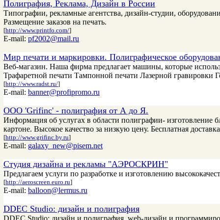
Полиграфия, Реклама, Дизайн в России
Типографии, рекламные агентства, дизайн-студии, оборудован
Размещение заказов на печать.
[
http://www.printfo.com/
]
E-mail:
pf2002@mail.ru
Мир печати и маркировки. Полиграфическое оборудова
Веб-магазин. Наша фирма предлагает машины, которые использ
Трафаретной печати Тампонной печати Лазерной гравировки Г
[
http://www.radst.ru/
]
E-mail:
banner@profipromo.ru
ООО 'Grifinc' - полиграфия от А до Я.
Информация об услугах в области полиграфии- изготовление бл
картоне. Высокое качество за низкую цену. Бесплатная доставк
[
http://www.grifinc.by.ru
]
E-mail:
galaxy_new@pisem.net
Студия дизайна и рекламы "АЭРОСКРИН"
Предлагаем услуги по разработке и изготовлению высококачес
[
http://aeroscreen.euro.ru
]
E-mail:
balloon@lermus.ru
DDEC Studio: дизайн и полиграфия
DDEC Studio: дизайн и полиграфия, web-дизайн и программиров