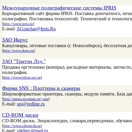
Международные полиграфические системы IPRIS
Корпаративный сайт фирмы IPRIS. Поставка допечатного, печа
полиграфии. Постановка технологий. Технический и технологи
[
http://www.ipris.ru
]
E-mail:
AGonchar@Ipris.Ru
ЗАО Икрус
Канцтовары, оптовые поставки (г. Новосибирск), бесплатная д
[
http://www.ikrus.ru
]
ЗАО "Тритон Лтд."
Продажа оргтехники (копиры), расходные материалы, запчасти, р
полиграфия.
[
http://www.triton.orc.ru
]
Фирма SNS : Плоттеры и сканеры
Широкоформатные принтеры, сканеры, модули памяти, База да
[
http://mega.newman.ru/~sns
]
E-mail:
sns@redline.ru
CD-ROM диски
CD-ROM диски, Энциклопедии, словари,переводчики, обучающи
[
http://www.cdrom.da.ru
]
E-mail:
vik0rec@mail.ru