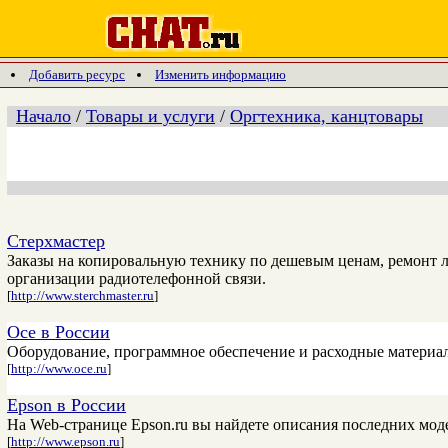
Добавить ресурс
Изменить информацию
Начало
/
Товары и услуги
/
Оргтехника, канцтовары
Стерхмастер
Заказы на копировальную технику по дешевым ценам, ремонт 
организации радиотелефонной связи.
[
http://www.sterchmaster.ru
]
Oce в России
Оборудование, программное обеспечение и расходные материал
[
http://www.oce.ru
]
Epson в России
На Web-странице Epson.ru вы найдете описания последних мод
[
http://www.epson.ru
]