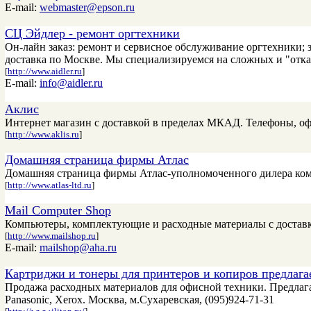
E-mail:
webmaster@epson.ru
СЦ Эйдлер - ремонт оргтехники
Он-лайн заказ: ремонт и сервисное обслуживание оргтехники; 
доставка по Москве. Мы специализируемся на сложных и "отка
[
http://www.aidler.ru
]
E-mail:
info@aidler.ru
Аклис
Интернет магазин с доставкой в пределах МКАД. Телефоны, оф
[
http://www.aklis.ru
]
Домашняя страница фирмы Атлас
Домашняя страница фирмы Атлас-уполномоченного дилера компа
[
http://www.atlas-ltd.ru
]
Mail Computer Shop
Компьютеры, комплектующие и расходные материалы с доставкой
[
http://www.mailshop.ru
]
E-mail:
mailshop@aha.ru
Картриджи и тонеры для принтеров и копиров предла
Продажа расходных материалов для офисной техники. Предлага
Panasonic, Xerox. Москва, м.Сухаревская, (095)924-71-31