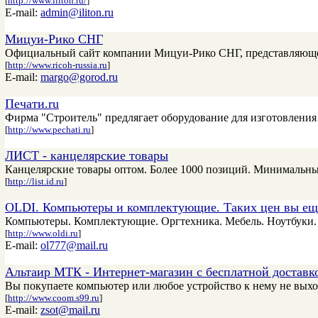
[
http://www.iliton.ru/
]
E-mail:
admin@iliton.ru
Мицуи-Рико СНГ
Официальный сайт компании Мицуи-Рико СНГ, представляюще
[
http://www.ricoh-russia.ru
]
E-mail:
margo@gorod.ru
Печати.ru
Фирма "Строитель" предлягает оборудование для изготовления
[
http://www.pechati.ru
]
ЛИСТ - канцелярские товары
Канцелярские товары оптом. Более 1000 позиций. Минимальные
[
http://list.id.ru
]
OLDI. Компьютеры и комплектующие. Таких цен вы ещ
Компьютеры. Комплектующие. Оргтехника. Мебель. Ноутбуки. 
[
http://www.oldi.ru
]
E-mail:
ol777@mail.ru
Альтаир МТК - Интернет-магазин с бесплатной доставк
Вы покупаете компьютер или любое устройство к нему не выход
[
http://www.coom.s99.ru
]
E-mail:
zsot@mail.ru