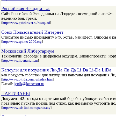
Российская Эскадрилья.
Сайт Российской Эскадрильи на Лэддере - всемирной лиге Флан
ведению боя, треки.
[
http://www.quickriver.ru/russquad
]
Союз Пользователей Интернет
Открытое письмо президенту РФ. Устав, манифест. Опросы о р
[
http://www.spi.net-2000.org
]
Московский Либертариум
Технологии свободы в цифровом будущем. Законопроекты, нор
[
http://www.libertarium.ru
]
Капсулы для похудания Ли-Да Ли Да Li Da Li-Da LiDa
как похудеть таблетки для плхудания капсулы для похудания ЛиД
[
http://www.o-lida.com.ru/index.htm
]
E-mail:
jenik@kmscom.ru
ПАРТИЗАНЫ
Документ 42-го года о партизанской борьбе публикуется без из
правильно пускать поезда под откос, как незаметно устроить 
[
http://www.tsb-link.com/partizany
]