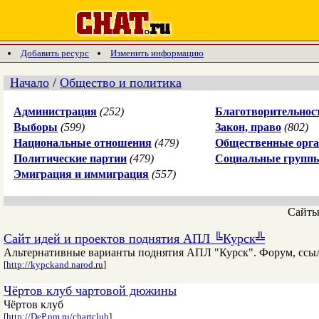
Добавить ресурс
Изменить информацию
Начало
/
Общество и политика
Администрация
(252)
Благотворительнос
Выборы
(599)
Закон, право
(802)
Национальные отношения
(479)
Общественные орга
Политические партии
(479)
Социальные групп
Эмиграция и иммиграция
(557)
Сайт
Сайт идей и проектов поднятия АПЛ ╚Курск╩
Альтернативные варианты поднятия АПЛ "Курск". Форум, ссыл
[
http://kypckand.narod.ru
]
Чёртов клуб чартовой дюжины
Чёртов клуб
[
http://DeP.nm.ru/chartclub
]