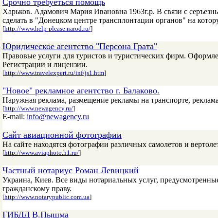
Срочно требуеться помощь
Харьков. Адамович Мария Ивановна 1963г.р. В связи с серъезн
сделать в "Донецком центре трансплонтации органов" на котор
[
http://www.help-please.narod.ru/
]
Юридическое агентство "Персона Грата"
Правовые услуги для туристов и туристических фирм. Оформл
Регистрации и лицензии.
[
http://www.travelexpert.ru/inf/js1.htm
]
"Новое" рекламное агентство г. Балаково.
Наружная реклама, размещение рекламы на транспорте, реклама
[
http://www.newagency.ru/
]
E-mail:
info@newagency.ru
Сайт авиационной фотографии
На сайте находятся фотографии различных самолетов и вертоле
[
http://www.aviaphoto.h1.ru/
]
Частный нотариус Роман Левицкий
Украина, Киев. Все виды нотариальных услуг, предусмотренны
гражданскому праву.
[
http://www.notarypublic.com.ua
]
ГИБДД В.Пышма