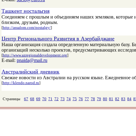
Ташкент ностальгия
Соединяем с прошлым и объединяем наших земляков, которые и
близким, друзьям, родным.
[
http://assalom.com/nostalgy/
]
Центр Регионального Развития в Азербайджане
Наша организация создала определенную материальную базу. Б
организаций несколько проектов, предусматривающих исследо
[
http://www.azregionaldevelopment.org
]
E-mail:
pnaida@mail.ru
Австралийский дневник
Свежие новости из Австралии на русском языке. Ежедневное о
[
http://klendo.narod.ru
]
Страницы
67
68
69
70
71
72
73
74
75
76
77
78
79
80
81
82
83
84
8