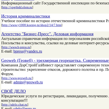
Информационный сайт Государственной инспекции по безопас
[
http://vpgibdd.elem.ru
]
История криминалистики
Учебное пособие по истории отечественной криминалистики Р.
[
http://www.y1000.koenig.ru/shop2/14/7.htm
]
Агентство "Бизнес-Пресс". Деловая информация
Актуальная справочная информация по персоналиям российской
Посольства и консульства, ссылки на деловые интернет-ресурсы
[
http://www.b-press.ru
]
E-mail:
bpress@yandex.ru
Geoweb (Геовеб) - трехмерная георешетка. Современные
Компания ДорСтройГазИнвест представляет современную техно
строительство: укрепление откосов, дорожного полотна и пр. 
Форум.
[
http://www.geoweb.ru/
]
E-mail:
admin@geoweb.ru
СВОЁ ДЕЛО
Юридические услуги по регистрации, ликвидации, получению л
консультации!!!
[
http://sdelo.chat.ru
]
E-mail:
sdelo@euro.ru