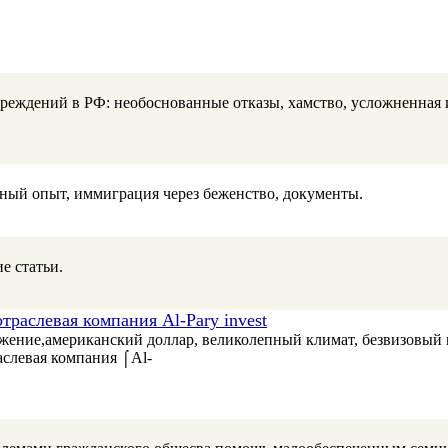
еждений в РФ: необоснованные отказы, хамство, усложненная 
ный опыт, иммиграция через беженство, документы.
е статьи.
раслевая компания Al-Pary invest
жение,американский доллар, великолепный климат, безвизовый в
слевая компания ⌠Al-