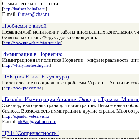
Самый веселый чат в сети.
[
http://karlson.boltalka.ru
]
E-mail:
flintser@chat.ru
Проблемы с визой
Независимый мониторинг работы иностранных консульских учр
безвизовых стран. Форум, доска сообщений.
[
http://www.proweb.ru/visatrouble/
]
Иммиграция в Норвегию
Иммиграционная политика Норвегии - мифы и реальность, лич
[
http://vitaly.freehosting.net
]
ПЁК (полЁтика Ё культура)
Политические и социальные проблемы Украины. Аналитически
[
http://www.pic.com.ua
]
aEcuador Иммиграция Авиация Эквадор Туризм. Многоот
Эквадор,-выгодная страна для иммиграции. Низкое налогообло
бизнеса. Возможность иммиграции в другие страны. Многоотра
[
http://equador.webservis.ru
]
E-mail:
uk8aq@yahoo.com
ЦРФ "Сопричастность"