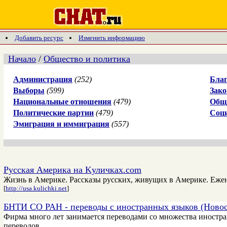
Добавить ресурс
Изменить информацию
Начало
/
Общество и политика
Администрация
(252)
Благ
Выборы
(599)
Зако
Национальные отношения
(479)
Общ
Политические партии
(479)
Соц
Эмиграция и иммиграция
(557)
Русская Америка на Kуличках.com
Жизнь в Америке. Рассказы русских, живущих в Америке. Еже
[
http://usa.kulichki.net
]
БНТИ СО РАН - переводы с иностранных языков (Ново
Фирма много лет занимается переводами со множества иностра
переводов.