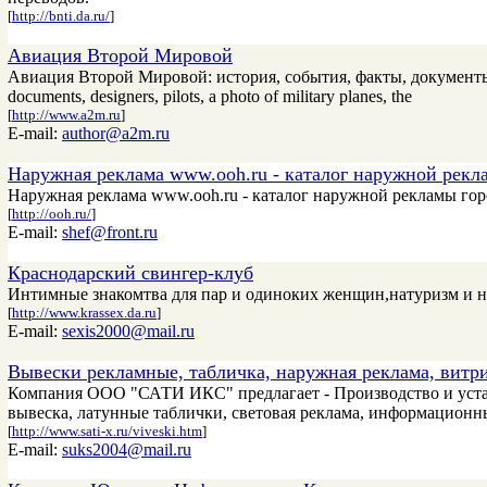
[
http://bnti.da.ru/
]
Авиация Второй Мировой
Авиация Второй Мировой: история, события, факты, документы, конс
documents, designers, pilots, a photo of military planes, the
[
http://www.a2m.ru
]
E-mail:
author@a2m.ru
Наружная реклама www.ooh.ru - каталог наружной рекл
Наружная реклама www.ooh.ru - каталог наружной рекламы гор
[
http://ooh.ru/
]
E-mail:
shef@front.ru
Краснодарский свингер-клуб
Интимные знакомтва для пар и одиноких женщин,натуризм и н
[
http://www.krassex.da.ru
]
E-mail:
sexis2000@mail.ru
Вывески рекламные, табличка, наружная реклама, витр
Компания ООО "САТИ ИКС" предлагает - Производство и устан
вывеска, латунные таблички, световая реклама, информационн
[
http://www.sati-x.ru/viveski.htm
]
E-mail:
suks2004@mail.ru