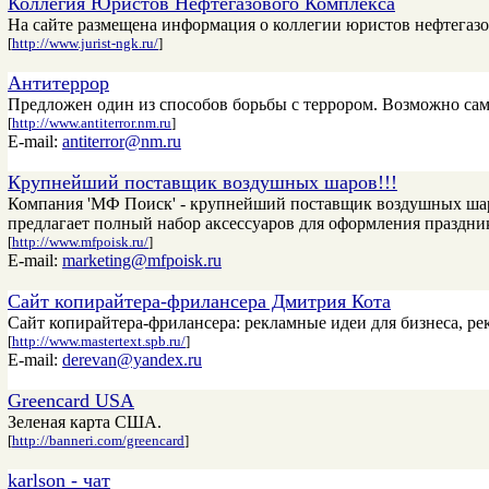
Коллегия Юристов Нефтегазового Комплекса
На сайте размещена информация о коллегии юристов нефтегазо
[
http://www.jurist-ngk.ru/
]
Антитеррор
Предложен один из способов борьбы с террором. Возможно са
[
http://www.antiterror.nm.ru
]
E-mail:
antiterror@nm.ru
Крупнейший поставщик воздушных шаров!!!
Компания 'МФ Поиск' - крупнейший поставщик воздушных шаро
предлагает полный набор аксессуаров для оформления праздн
[
http://www.mfpoisk.ru/
]
E-mail:
marketing@mfpoisk.ru
Сайт копирайтера-фрилансера Дмитрия Кота
Сайт копирайтера-фрилансера: рекламные идеи для бизнеса, ре
[
http://www.mastertext.spb.ru/
]
E-mail:
derevan@yandex.ru
Greencard USA
Зеленая карта США.
[
http://banneri.com/greencard
]
karlson - чат