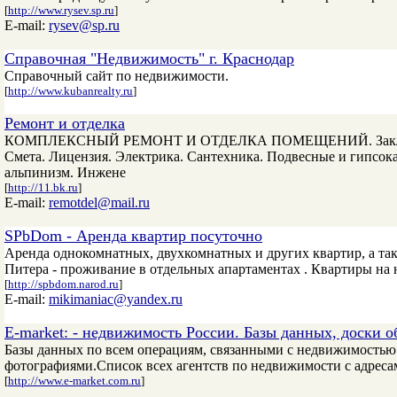
[
http://www.rysev.sp.ru
]
E-mail:
rysev@sp.ru
Справочная "Недвижимость" г. Краснодар
Справочный сайт по недвижимости.
[
http://www.kubanrealty.ru
]
Ремонт и отделка
КОМПЛЕКСНЫЙ РЕМОНТ И ОТДЕЛКА ПОМЕЩЕНИЙ. Заключаем 
Смета. Лицензия. Электрика. Сантехника. Подвесные и гипсо
альпинизм. Инжене
[
http://11.bk.ru
]
E-mail:
remotdel@mail.ru
SPbDom - Аренда квартир посуточно
Аренда однокомнатных, двухкомнатных и других квартир, а та
Питера - проживание в отдельных апартаментах . Квартиры на 
[
http://spbdom.narod.ru
]
E-mail:
mikimaniac@yandex.ru
E-market: - недвижимость России. Базы данных, доски 
Базы данных по всем операциям, связанными с недвижимостью
фотографиями.Список всех агентств по недвижимости с адреса
[
http://www.e-market.com.ru
]