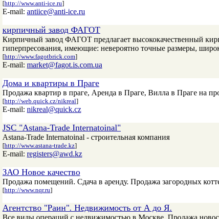
[
http://www.anti-ice.ru
]
E-mail:
antiice@anti-ice.ru
кирпичный завод ФАГОТ
Кирпичный завод ФАГОТ предлагает высококачественный кирп
гиперпресования, имеющие: невероятно точные размеры, широк
[
http://www.fagotbrick.com
]
E-mail:
market@fagot.is.com.ua
Дома и квартиры в Праге
Продажа квартир в праге, Аренда в Праге, Вилла в Праге на п
[
http://web.quick.cz/nikreal
]
E-mail:
nikreal@quick.cz
JSC "Astana-Trade Internatoinal"
Astana-Trade Internatoinal - строительная компания
[
http://www.astana-trade.kz
]
E-mail:
registers@awd.kz
ЗАО Новое качество
Продажа помещений. Сдача в аренду. Продажа загородных котт
[
http://www.nqr.ru
]
Агентство "Раин". Недвижимость от А до Я.
Все виды операций с недвижимостью в Москве. Продажа новостр