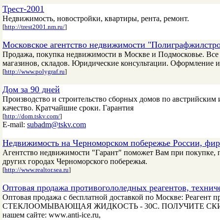
Трест-2001
Недвижимость, новостройки, квартиры, рента, ремонт.
[
http://trest2001.nm.ru/
]
Московское агентство недвижимости "Полиграфжилстр
Продажа, покупка недвижимости в Москве и Подмосковье. Все в
магазинов, складов. Юридические консультации. Оформление и
[
http://www.polygraf.ru
]
Дом за 90 дней
Производство и строительство сборных домов по австрийским
качество. Кратчайшие сроки. Гарантия
[
http://dom.tskv.com/
]
E-mail:
subadm@tskv.com
Недвижимость на Черноморском побережье России, фир
Агентство недвижимости "Гарант" поможет Вам при покупке, пр
других городах Черноморского побережья.
[
http://www.realtor.sea.ru
]
Оптовая продажа противогололедных реагентов, техниче
Оптовая продажа с бесплатной доставкой по Москве: Ре
СТЕКЛООМЫВАЮЩАЯ ЖИДКОСТЬ - 30С. ПОЛУЧИТЕ СКИДКУ с
нашем сайте: www.anti-ice.ru,