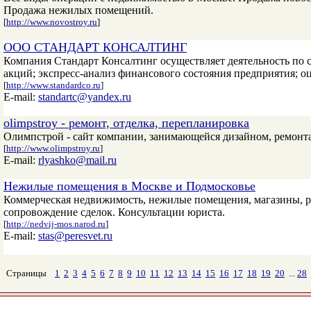
Продажа нежилых помещений.
[
http://www.novostroy.ru
]
ООО СТАНДАРТ КОНСАЛТИНГ
Компания Стандарт Консалтинг осуществляет деятельность по 
акций; экспресс-анализ финансового состояния предприятия; 
[
http://www.standardco.ru
]
E-mail:
standartc@yandex.ru
olimpstroy - ремонт, отделка, перепланировка
Олимпстрой - сайт компании, занимающейся дизайном, ремонта
[
http://www.olimpstroy.ru
]
E-mail:
rlyashko@mail.ru
Нежилые помещения в Москве и Подмосковье
Коммерческая недвижимость, нежилые помещения, магазины, р
сопровождение сделок. Консультации юриста.
[
http://nedvij-mos.narod.ru
]
E-mail:
stas@peresvet.ru
Страницы
1
2
3
4
5
6
7
8
9
10
11
12
13
14
15
16
17
18
19
20
...
28