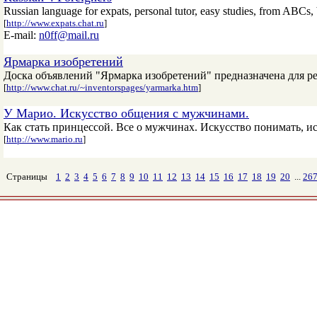
Russian language for expats, personal tutor, easy studies, from ABCs, 
[
http://www.expats.chat.ru
]
E-mail:
n0ff@mail.ru
Ярмарка изобретений
Доска объявлений "Ярмарка изобретений" предназначена для р
[
http://www.chat.ru/~inventorspages/yarmarka.htm
]
У Марио. Искусство общения с мужчинами.
Как стать принцессой. Все о мужчинах. Искусство понимать, ис
[
http://www.mario.ru
]
Страницы
1
2
3
4
5
6
7
8
9
10
11
12
13
14
15
16
17
18
19
20
...
26