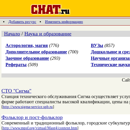
Добавить ресурс
Изменить информацию
Начало
/
Наука и образование
Асторология, магия
(776)
ВУЗы
(857)
Дополнительное образование
(700)
Дошкольное и сре
Заочное образование
(293)
Научные организа
Рефераты
(509)
Технические наук
Сай
СТО "Сигма"
Станция технического обслуживания Сигма осуществляет услу
фирме работают специалисты высокой квалификации, цены на 
[
http://www.sigma-service.spb.ru
]
Фольклор и пост-фольклор
Современный и традиционный фольклор, городские субкультуры
[
http://www.mpsf.org/virtual/Mast4/content.htm
]