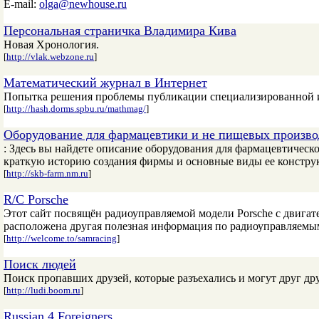
E-mail:
olga@newhouse.ru
Персональная страничка Владимира Кива
Новая Хронология.
[
http://vlak.webzone.ru
]
Математический журнал в Интернет
Попытка решения проблемы публикации специализированной 
[
http://hash.dorms.spbu.ru/mathmag/
]
Оборудование для фармацевтики и не пищевых произво
: Здесь вы найдете описание оборудования для фармацевтическ
краткую историю создания фирмы и основные виды ее конструк
[
http://skb-farm.nm.ru
]
R/C Porsche
Этот сайт посвящён радиоуправляемой модели Porsche с двигат
расположена другая полезная информация по радиоуправляемы
[
http://welcome.to/samracing
]
Поиск людей
Поиск пропавших друзей, которые разъехались и могут друг дру
[
http://ludi.boom.ru
]
Russian 4 Foreigners