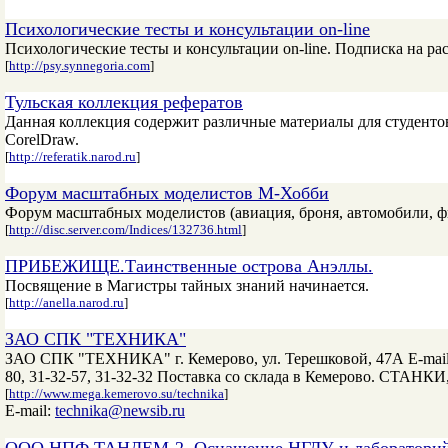
Психологические тесты и консультации on-line
Психологические тесты и консультации on-line. Подписка на ра
[
http://psy.synnegoria.com
]
Тульская коллекция рефератов
Данная коллекция содержит различные материалы для студенто
CorelDraw.
[
http://referatik.narod.ru
]
Форум масштабных моделистов М-Хобби
Форум масштабных моделистов (авиация, броня, автомобили, ф
[
http://disc.server.com/Indices/132736.html
]
ПРИБЕЖИЩЕ.Таинственные острова Анэллы.
Посвящение в Магистры тайных знаний начинается.
[
http://anella.narod.ru
]
ЗАО СПК "ТЕХНИКА"
ЗАО СПК "ТЕХНИКА" г. Кемерово, ул. Терешковой, 47А E-mail: t
80, 31-32-57, 31-32-32 Поставка со склада в Кемерово. С
[
http://www.mega.kemerovo.su/technika
]
E-mail:
technika@newsib.ru