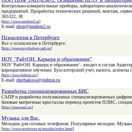
ООО НПФ ТАНДЕМ-2. Оснащение НГДУ и лабораторий
Контрольно-измерительные приборы, лабораторно-аналитическ
предприятий. Проработка технических решений, монтаж, серви
365322, 38
[
http://www.tandem2.ru
]
E-mail:
shop@tandem2.ru
Психология в Петербурге
Все о психологии в Петербурге.
[
http://www.psychology.spb.ru
]
НОУ "РайтОН. Карьера и образование"
НОУ 'РайтОН. Карьера и образование' - входит в состав Аудит
корпоративное обучение. Бухгалтерский учет, налоги, аспекты 
[
http://nou.righton.ru/
]
E-mail:
sherbakova@righton.ru
Разработка специализированных БИС
САПР и разработка полузаказных специализированных цифро
базовые матричные кристаллы перевод проектов ПЛИС, специа
[
http://www.asic.ru
]
Музыка для Вас.
Мелодии для сотовых телефонов. Популярные мелодии. Музыка
[
http://www.newhouse.ru/muzika/index.html
]