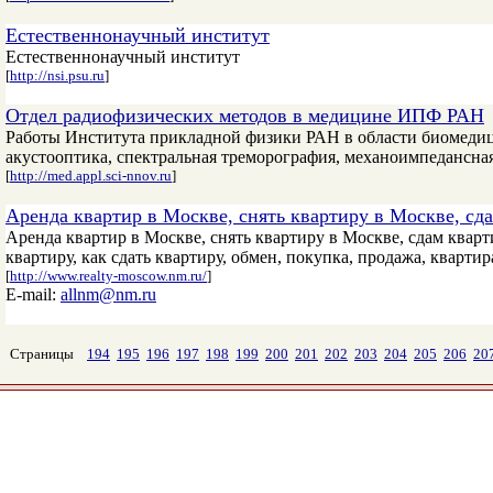
Естественнонаучный институт
Естественнонаучный институт
[
http://nsi.psu.ru
]
Отдел радиофизических методов в медицине ИПФ РАН
Работы Института прикладной физики РАН в области биомедици
акустооптика, спектральная треморография, механоимпедансна
[
http://med.appl.sci-nnov.ru
]
Аренда квартир в Москве, снять квартиру в Москве, сдат
Аренда квартир в Москве, снять квартиру в Москве, сдам кварт
квартиру, как сдать квартиру, обмен, покупка, продажа, квартир
[
http://www.realty-moscow.nm.ru/
]
E-mail:
allnm@nm.ru
Страницы
194
195
196
197
198
199
200
201
202
203
204
205
206
20