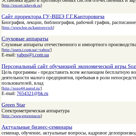
Установка аудио и противоугонных систем отечественных и за
[
http://escort.izhevsk.ru
]
Сайт проректора ГУ-ВШЭ Г.Г.Канторовича
Биография, лекции, библиография, рабочий график, расписание
[
http://www.hse.ru/kantorovich
]
Слуховые аппараты
Слуховые аппараты отечественного и импортного производства,
[
http://users.i.com.ua/~vabos/
]
E-mail:
vabos@i.com.ua
Персональный сайт обучающей экономической игры Sozo
Цель программы - предоставить всем желающим бесплатную во
деятельности малого предприятия, пребывая в роли непосредст
пользователей, влад
[
http://sozo44.narod.ru/
]
E-mail:
7654321@bk.ru
Green Star
Спектрометрическая аппаратура
[
http://www.greenstar.ru
]
Актуальные бизнес-семинары
семинар, обучение, актуальные вопросы, кадровое делопроизво