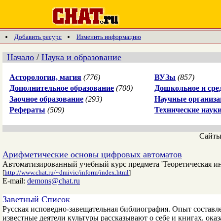
Добавить ресурс
Изменить информацию
Начало
/
Наука и образование
Асторология, магия
(776)
ВУЗы
(857)
Дополнительное образование
(700)
Дошкольное и сре
Заочное образование
(293)
Научные организа
Рефераты
(509)
Технические наук
Сайт
Арифметические основы цифровых автоматов
Автоматизированный учебный курс предмета 'Теоретическая и
[
http://www.chat.ru/~dmivic/inform/index.html
]
E-mail:
demons@chat.ru
Заветный Список
Русская исповедно-завещательная библиография. Опыт составл
известные деятели культуры рассказывают о себе и книгах, ока