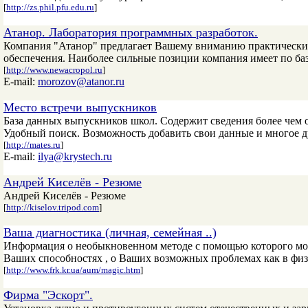
[
http://zs.phil.pfu.edu.ru
]
Атанор. Лаборатория программных разработок.
Компания "Атанор" предлагает Вашему вниманию практически 
обеспечения. Наиболее сильные позиции компания имеет по баз
[
http://www.newacropol.ru
]
E-mail:
morozov@atanor.ru
Место встречи выпускников
База данных выпускников школ. Содержит сведения более чем о
Удобный поиск. Возможность добавить свои данные и многое д
[
http://mates.ru
]
E-mail:
ilya@krystech.ru
Андрей Киселёв - Резюме
Андрей Киселёв - Резюме
[
http://kiselov.tripod.com
]
Ваша диагностика (личная, семейная ..)
Информация о необыкновенном методе с помощью которого мож
Ваших способностях , о Ваших возможных проблемах как в физ
[
http://www.frk.kr.ua/aum/magic.htm
]
Фирма "Эскорт".