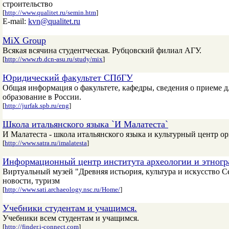
строительство
[
http://www.qualitet.ru/semin.htm
]
E-mail:
kvn@qualitet.ru
MiX Group
Всякая всячина студентческая. Рубцовский филиал АГУ.
[
http://www.rb.dcn-asu.ru/study/mix
]
Юридический факультет СПбГУ
Общая информация о факультете, кафедры, сведения о приеме д
образование в России.
[
http://jurfak.spb.ru/eng
]
Школа итальянского языка `И Малатеста`
И Малатеста - школа итальянского языка и культурный центр орг
[
http://www.satra.ru/imalatesta
]
Информационный центр института археологии и этног
Виртуальный музей "Древняя истьория, культура и искусство 
новости, туризм
[
http://www.sati.archaeology.nsc.ru/Home/
]
Учебники студентам и учащимся.
Учебники всем студентам и учащимся.
[
http://finder.i-connect.com
]