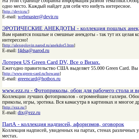
На этой странице собранна информация разной тематики.Обзор 
одно место. Каждый найдет для себя что нибуть интересное.
[
http://devir.ru/
]
E-mail:
webmaster@devir.ru
ЭРОТИЧЕСКИЕ АНЕКДОТЫ - коллекция пошлых анекд
Вам нравятся пошлые и смешные анекдоты - так тут их целая кол
интерессно!
[
http://alexgolovin.narod.ru/anekdot5.htm
]
E-mail:
f4dsa@narod.ru
Лотерея US Green Card DV, Все о Визах.
Ежегодно правительство США выделяет 55.000 Green Card. Вы 
[
http://www.green-card.ru/how.asp
]
E-mail:
greencard@hotbox.ru
www.ezz.ru - Фотоприколы, обои для рабочего стола и вс
Коллекции лучших фотоприколов - огромнейшие галлери. Обои дл
приколы, игры, эротика. Вся камасутра в картинках и многое др
[
http://ezz.ru/
]
E-mail:
dix@ezz.ru
ПartА - коллекция надписей, афоризмов, оговорок
Коллекция надписей, увиденных на партах, стенах различных 
местах.