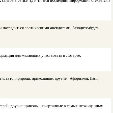
айтов в сети.и тд и тп Вся последняя информация стекается в
 и насладиться эротическими анекдотами. Заходите-будет
ормация для желающих участвовать в Лотерее.
, авто, природа, прикольные, другие.. Афоризмы, flash
ателей, другие приколы, начертанные в самых неожиданных