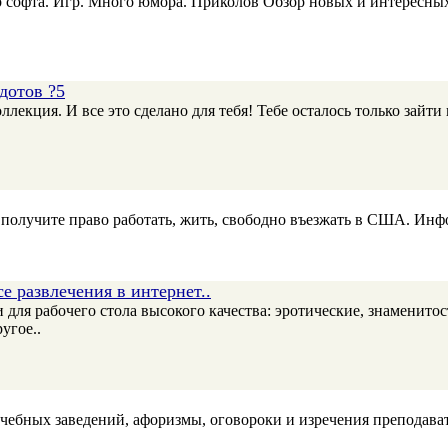
софта. Игр. Много юмора. Приколов Обзор новых и интересных с
отов ?5
лекция. И все это сделано для тебя! Тебе осталось только зайти
получите право работать, жить, свободно въезжать в США. Инф
е развлечения в интернет..
я рабочего стола высокого качества: эротические, знаменитости
угое..
учебных заведений, афоризмы, оговороки и изречения преподав