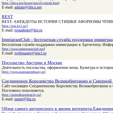
[
http://ribca.net/dosug/pricol/vstprik.htm
]
E-mail:
admin@ribca.net
REST
REST: АНЕКДОТЫ ИСТОРИИ СТИШКИ АФОРИЗМЫ ЧТИ
[
http://rest.h11.ru/
]
E-mail:
restadmin@list.ru
ImmigrantClub - бесплатная служба поддержки иммигра
Бесплатная служба поддержки иммиграции в Аргентину. Инфо
[
http://www.immigrantclub.net
]
E-mail:
webmaster@imcl.ru
Посольство Австрии в Москве
Деятельность посольства, оформление визы. Культура и истори
[
http://www.austrianembassy.ru
]
Соединенное Королевство Великобритании и Северной
Сайт посвящен Соединенному Королевству Великобритании и Се
Постоянно пополняется.
[
http://unitedkingdom.by.ru
]
E-mail:
tamet@list.ru
Обзор самого интересного в жизни интернета.Ежиднев