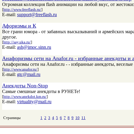
Огромная коллекция flash анимации на любой вкус, от жестоких
[
http://www.freeflash.ru/
]
E-mail:
support@freeflash.ru
Афоризмы и К
Все грани юмора - от забавных высказываний и армейских мар
другое.
[
http://say.uka.ru/
]
E-mail:
ash@imoc.sinn.ru
Анафоризмы сети на Anafor.ru - избранные анекдоты и
Анафоризмы сети на Anafor.ru - - избранные анекдоты, веселы
[
http://www.anafor.ru/
]
E-mail:
gtc@mail.ru
Анекдоты Non-Stop
Самые смешные анекдоты в РУНЕТе!
[
http://www.anekdot.km.ru/
]
E-mail:
virtuality@mail.ru
Страницы
1
2
3
4
5
6
7
8
9
10
11