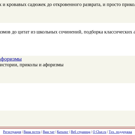
 и кровавых садюжек до откровенного разврата, и просто прикол
азмов до цитат из школьных сочинений, подборка классических 
 афоризмы
е истории, приколы и афоризмы
Регистрация
|
Ваша почта
|
Ваш чат
|
Каталог
|
Веб страница
|
О Chat.ru
|
Тех. поддержка