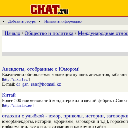
Добавить ресурс
Изменить информацию
Начало
/
Общество и политика
/
Международные отно
Анекдоты, отобранные с Юмором!
Ежедневно-обновляемая коллекция лучших анекдотов, забавных
[
http://ank.h1.ru/
]
E-mail:
dr_gsn_rass@hotmail.kz
Китай
Более 500 наименований кондитерских изделий фабрик г.Санкт
[
http://china.inc.ru/
]
отдохни с улыбкой - юмор, приколы, истории, заговорки
юмор(анекдоты, истории, афоризмы, заговорки и т.д.), гороскоп
информации, все о и для создания и раскрутки сайта