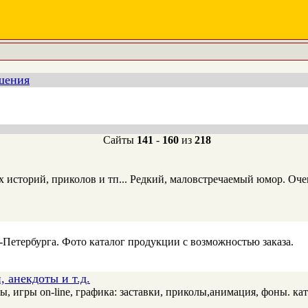
шения
Сайты
141
-
160
из
218
 историй, приколов и тп... Редкий, маловстречаемый юмор. Оче
-Петербурга. Фото каталог продукции с возможностью заказа.
, анекдоты и т.д.
ы, игры on-line, графика: заставки, приколы,анимация, фоны. кат