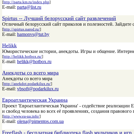
[
http://parta.km.ru/index.php
]
E-mail:
parta@list.ru
Spirtus -- Лучший белорусский сайт развлечений
Отличный белорусский сайт приколов и полезностей. Зайдите сю
[
http://spirtus.narod.ru/
]
E-mail:
hamonvs@tut.by
Helikk
Юмористические истории, анекдоты. Игры и общение. Интерне
[
http://helikk.hotbox.ru/
]
E-mail:
helikk@hotbox.ru
Анекдоты со всего мира
Анекдоты со всего мира
[
http://anekdot.podarkilux.ru/
]
E-mail:
vbsoft@podarkilux.ru
Евроатлантическая Украина
Проект 'Евроатлантическая Украина' - содействие реализации
и свобод человека во всех её проявлениях, создания правового 
[
http://www.ea-ua.info/
]
E-mail:
olena@pimentos.com.ua
Freeflash - бесплатная библиотека flash мультиков и игр