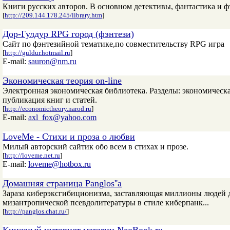
Книги русских авторов. В основном детективы, фантастика и фэ
[
http://209.144.178.245/library.htm
]
Дор-Гулдур RPG город (фэнтези)
Сайт по фэнтезийной тематике,по совместительству RPG игра
[
http://guldur.hotmail.ru
]
E-mail:
sauron@nm.ru
Экономическая теория on-line
Электронная экономическая библиотека. Разделы: экономическа
публикация книг и статей.
[
http://economictheory.narod.ru
]
E-mail:
axl_fox@yahoo.com
LoveMe - Стихи и проза о любви
Милый авторский сайтик обо всем в стихах и прозе.
[
http://loveme.net.ru
]
E-mail:
loveme@hotbox.ru
Домашняя страница Panglos''а
Зараза киберэксгибиционизма, заставляющая миллионы людей д
мизантропической псевдолитературы в стиле киберпанк...
[
http://panglos.chat.ru/
]