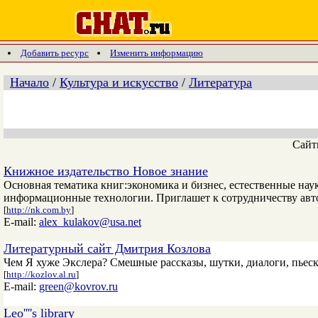
Добавить ресурс
Изменить информацию
Начало
/
Культура и искусство
/
Литература
Сай
Книжное издательство Новое знание
Основная тематика книг:экономика и бизнес, естественные нау
информационные технологии. Приглашет к сотрудничеству авт
[
http://nk.com.by
]
E-mail:
alex_kulakov@usa.net
Литературный сайт Дмитрия Козлова
Чем Я хуже Экслера? Смешные рассказы, шутки, диалоги, пьеск
[
http://kozlov.al.ru
]
E-mail:
green@kovrov.ru
Leo''''s library