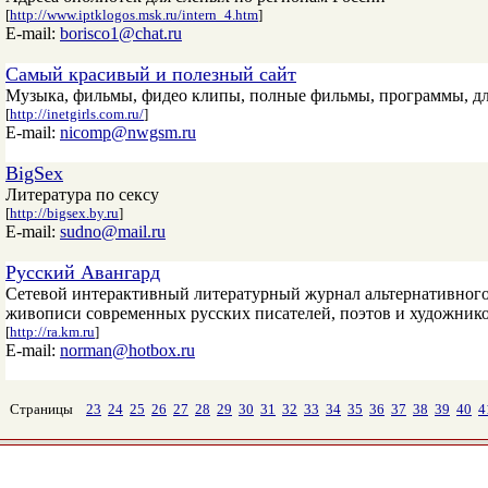
[
http://www.iptklogos.msk.ru/intern_4.htm
]
E-mail:
borisco1@chat.ru
Самый красивый и полезный сайт
Музыка, фильмы, фидео клипы, полные фильмы, программы, для
[
http://inetgirls.com.ru/
]
E-mail:
nicomp@nwgsm.ru
BigSex
Литература по сексу
[
http://bigsex.by.ru
]
E-mail:
sudno@mail.ru
Русский Авангард
Сетевой интерактивный литературный журнал альтернативного
живописи современных русских писателей, поэтов и художнико
[
http://ra.km.ru
]
E-mail:
norman@hotbox.ru
Страницы
23
24
25
26
27
28
29
30
31
32
33
34
35
36
37
38
39
40
4