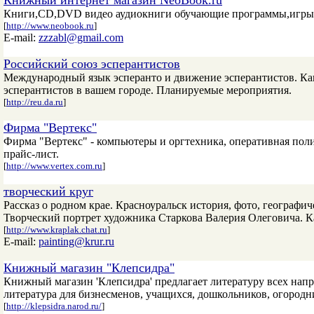
Книжный интернет магазин NeoBook.ru
Книги,CD,DVD видео аудиокниги обучающие программы,игры,с
[
http://www.neobook.ru
]
E-mail:
zzzabl@gmail.com
Российский союз эсперантистов
Международный язык эсперанто и движение эсперантистов. Как 
эсперантистов в вашем городе. Планируемые мероприятия.
[
http://reu.da.ru
]
Фирма "Вертекс"
Фирма "Вертекс" - компьютеры и оргтехника, оперативная пол
прайс-лист.
[
http://www.vertex.com.ru
]
творческий круг
Рассказ о родном крае. Красноуральск история, фото, географи
Творческий портрет художника Старкова Валерия Олеговича. К
[
http://www.kraplak.chat.ru
]
E-mail:
painting@krur.ru
Книжный магазин "Клепсидра"
Книжный магазин 'Клепсидра' предлагает литературу всех напра
литература для бизнесменов, учащихся, дошкольников, огородн
[
http://klepsidra.narod.ru/
]