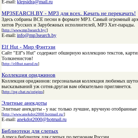
E-mail:
klepsidra@mail.ru
MP3SEARCH.BY - MP3 для всех. Качать не перекачать!
Здесь собраны ВСЕ песни в формате MP3. Самый огромный арх
хитов Русских и Зарубежных исполнителей, MP3 Хит-парады.
[
http://www.mp3search.by/
]
E-mail:
info@mp3search.by
Elf Hut - Мир Фэнтэзи
Сайт "Elf''s Hut" содержит обширную коллекцию текстов, карт
Толкиенистов!
[
http://elfhut.narod.ru
]
Коллекция ориджинов
Коллекция ориджинов: персональная коллекция любимых шуток
высказываний уж сотня-другая вам обязательно приглянется.
[
http://pg.chat.ru/origins
]
Элитные анекдоты
Элитные анекдоты - у нас только лучшие, вручную отобранные
[
http://www.anekdot2000.hotmail.ru/
]
E-mail:
anekdot2000@hotmail.ru
Библиотеки для слепых
Адреса библиотек для слепых по регионам России