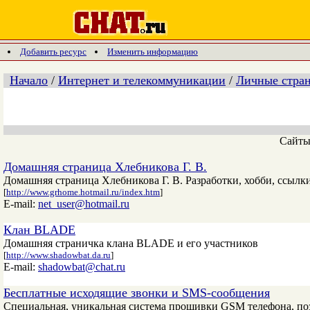
Добавить ресурс
Изменить информацию
Начало
/
Интернет и телекоммуникации
/
Личные стра
Сайт
Домашняя страница Хлебникова Г. В.
Домашняя страница Хлебникова Г. В. Разработки, хобби, ссылки
[
http://www.grhome.hotmail.ru/index.htm
]
E-mail:
net_user@hotmail.ru
Клан BLADE
Домашняя страничка клана BLADE и его участников
[
http://www.shadowbat.da.ru
]
E-mail:
shadowbat@chat.ru
Бесплатные исходящие звонки и SMS-сообщения
Специальная, уникальная система прошивки GSM телефона, по