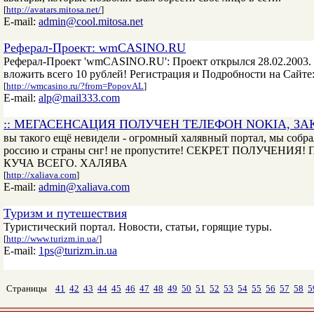
[
http://avatars.mitosa.net/
]
E-mail:
admin@cool.mitosa.net
Реферал-Проект: wmCASINO.RU
Реферал-Проект 'wmCASINO.RU': Проект открылся 28.02.2003. С
вложить всего 10 рублей! Регистрация и Подробности на Сайте:
[
http://wmcasino.ru/?from=PopovAL
]
E-mail:
alp@mail333.com
:: МЕГАСЕНСАЦИЯ ПОЛУЧЕН ТЕЛЕФОН NOKIA, ЗАК
вы такого ещё невидели - огромный халявный портал, мы собр
россию и страны снг! не пропустите! СЕКРЕТ ПОЛУЧЕН
КУЧА ВСЕГО. ХАЛЯВА
[
http://xaliava.com
]
E-mail:
admin@xaliava.com
Туризм и путешествия
Туристический портал. Новости, статьи, горящие туры.
[
http://www.turizm.in.ua/
]
E-mail:
1ps@turizm.in.ua
Страницы
41
42
43
44
45
46
47
48
49
50
51
52
53
54
55
56
57
58
5