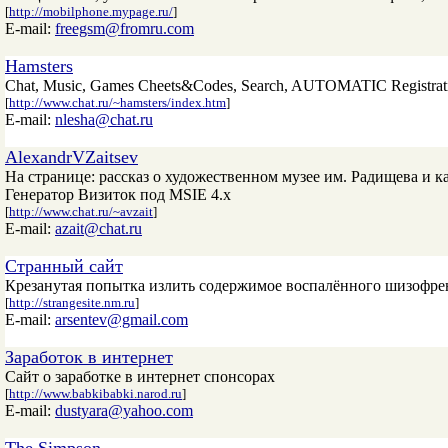
[
http://mobilphone.mypage.ru/
]
E-mail:
freegsm@fromru.com
Hamsters
Chat, Music, Games Cheets&Codes, Search, AUTOMATIC Registration 
[
http://www.chat.ru/~hamsters/index.htm
]
E-mail:
nlesha@chat.ru
AlexandrVZaitsev
На странице: рассказ о художественном музее им. Радищева и к
Генератор Визиток под MSIE 4.x
[
http://www.chat.ru/~avzait
]
E-mail:
azait@chat.ru
Странный сайт
Крезанутая попытка излить содержимое воспалённого шизофрен
[
http://strangesite.nm.ru
]
E-mail:
arsentev@gmail.com
Заработок в интернет
Сайт о заработке в интернет спонсорах
[
http://www.babkibabki.narod.ru
]
E-mail:
dustyara@yahoo.com