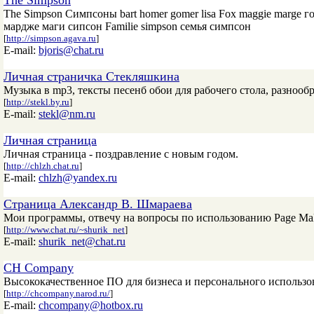
The Simpson
The Simpson Симпсоны bart homer gomer lisa Fox maggie marge 
мардже маги сипсон Familie simpson семья симпсон
[
http://simpson.agava.ru
]
E-mail:
bjoris@chat.ru
Личная страничка Стекляшкина
Музыка в mp3, тексты песенб обои для рабочего стола, разнооб
[
http://stekl.by.ru
]
E-mail:
stekl@nm.ru
Личная страница
Личная страница - поздравление с новым годом.
[
http://chlzh.chat.ru
]
E-mail:
chlzh@yandex.ru
Страница Александр В. Шмараева
Мои программы, отвечу на вопросы по использованию Page Ma
[
http://www.chat.ru/~shurik_net
]
E-mail:
shurik_net@chat.ru
CH Company
Высококачественное ПО для бизнеса и персонального использо
[
http://chcompany.narod.ru/
]
E-mail:
chcompany@hotbox.ru