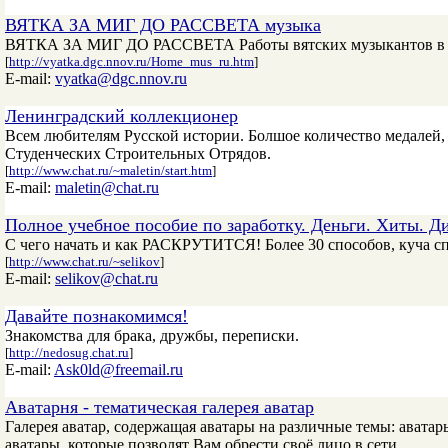
ВЯТКА ЗА МИГ ДО РАССВЕТА музыка
ВЯТКА ЗА МИГ ДО РАССВЕТА Работы вятских музыкантов в ф
[
http://vyatka.dgc.nnov.ru/Home_mus_ru.htm
]
E-mail:
vyatka@dgc.nnov.ru
Ленинградский коллекционер
Всем любителям Русской истории. Болшое количество медалей, 
Студенческих Строительных Отрядов.
[
http://www.chat.ru/~maletin/start.htm
]
E-mail:
maletin@chat.ru
Полное учебное пособие по заработку. Деньги. Хиты. Ди
С чего начать и как РАСКРУТИТСЯ! Более 30 способов, куча сп
[
http://www.chat.ru/~selikov
]
E-mail:
selikov@chat.ru
Давайте познакомимся!
Знакомства для брака, дружбы, переписки.
[
http://nedosug.chat.ru
]
E-mail:
Ask0ld@freemail.ru
Аватарня - тематическая галерея аватар
Галерея аватар, содержащая аватары на различные темы: аватар
аватары, которые позволят Вам обрести своё лицо в сети.