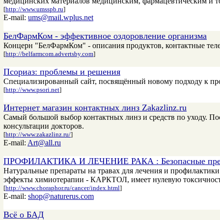
медицинских материалов медицинским, фармацевтическим и т
[
http://www.umsspb.ru
]
E-mail:
ums@mail.wplus.net
БелФармКом - эффективное оздоровление организма
Концерн "БелФармКом" - описания продуктов, контактные тел
[
http://belfarmcom.advertsby.com
]
Псориаз: проблемы и решения
Специализированный сайт, посвящённый новому подходу к проб
[
http://www.psori.net
]
Интернет магазин контактных линз Zakazlinz.ru
Самый большой выбор контактных линз и средств по уходу. По
консультации докторов.
[
http://www.zakazlinz.ru/
]
E-mail:
Art@all.ru
ПРОФИЛАКТИКА И ЛЕЧЕНИЕ РАКА : Безопасные препар
Натуральные препараты на травах для лечения и профилактики
эффекты химиотерапии - КАРКТОЛ, имеет нулевую токсичност
[
http://www.choraphor.ru/cancer/index.html
]
E-mail:
shop@naturerus.com
Всё о БАД