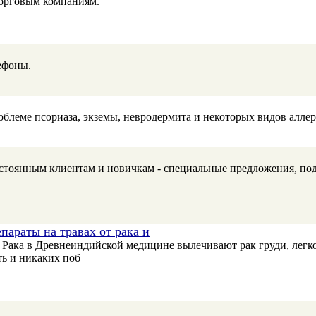
орговым компаниям.
ефоны.
леме псориаза, экземы, невродермита и некоторых видов аллер
стоянным клиентам и новичкам - специальные предложения, пода
аты на травах от рака и
 Рака в Древнеиндийской медицине вылечивают рак груди, легко
ь и никаких поб