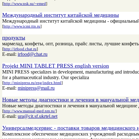
[
http://www.nsk.su/~emed
]
Международный институт китайской медицины
Международный институт китайской медицины - официальный 
[
http://www.icmi.ttn.ru
]
продукты
мармелад, конфеты, опт, розница, прайс листы, лучшие конфеты
[
http://irfood.chat.ru
]
E-mail:
irfood@chat.ru
Projekt MINI TABLET PRESS english version
MINI PRESS specializes in development, manufacturing and introducti
for a pharmaceutical industry. Our specializa
[
http://minipress.ru/eng/index.html
]
E-mail:
minipress@mail.ru
Новые методы диагностики и лечения в мануальной ме
Новые методы диагностики и лечения в мануальной медицине 
[
http://www.manual-med.nm.ru/
]
E-mail:
ura@cit.sf.ukrtel.net
Универсалмедсервис - поставки товаров медицинского 
Комплексное обеспечение медицинских учреждений расходным