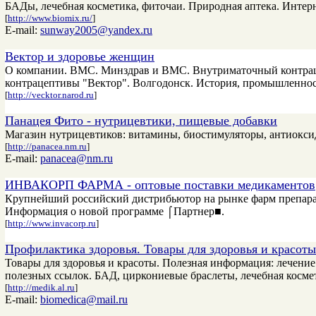
БАДы, лечебная косметика, фиточаи. Природная аптека. Интер
[
http://www.biomix.ru/
]
E-mail:
sunway2005@yandex.ru
Вектор и здоровье женщин
О компании. ВМС. Минздрав и ВМС. Внутриматочный контраце
контрацептивы "Вектор". Волгодонск. История, промышленнос
[
http://vecktor.narod.ru
]
Панацея Фито - нутрицевтики, пищевые добавки
Магазин нутрицевтиков: витамины, биостимуляторы, антиоксидан
[
http://panacea.nm.ru
]
E-mail:
panacea@nm.ru
ИНВАКОРП ФАРМА - оптовые поставки медикаментов
Крупнейший российский дистрибьютор на рынке фарм препарато
Информация о новой программе ⌠Партнер■.
[
http://www.invacorp.ru
]
Профилактика здоровья. Товары для здоровья и красоты
Товары для здоровья и красоты. Полезная информация: лечение 
полезных ссылок. БАД, циркониевые браслеты, лечебная косме
[
http://medik.al.ru
]
E-mail:
biomedica@mail.ru