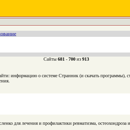
дование
Сайты
681
-
700
из
913
ти: информацию о системе Странник (и скачать программы), ст
ения.
сленко для лечения и профилактики ревматизма, остеохондроза 