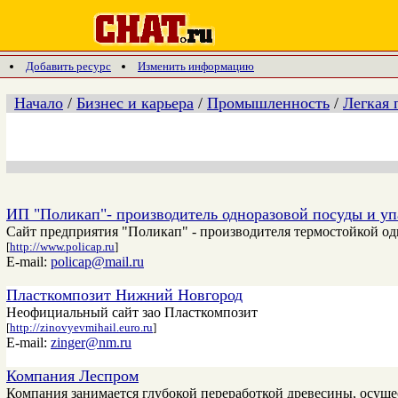
Добавить ресурс
Изменить информацию
Начало
/
Бизнес и карьера
/
Промышленность
/
Легкая
ИП "Поликап"- производитель одноразовой посуды и уп
Сайт предприятия "Поликап" - производителя термостойкой од
[
http://www.policap.ru
]
E-mail:
policap@mail.ru
Пласткомпозит Нижний Новгород
Неофициальный сайт зао Пласткомпозит
[
http://zinovyevmihail.euro.ru
]
E-mail:
zinger@nm.ru
Компания Леспром
Компания занимается глубокой переработкой древесины, осуще