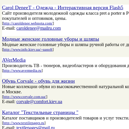
Carol DeneeT - Одежда - Интерактивная версия Flash5
Сайт производителя молодежной одежды класса pret a porter в
покупателей и оптовиков, цены.
[
http://caroldenee.webnota.com/
]
E-mail:
caroldenee@mailru.com
Модные женские головные уборы и шляпы
Модные женские головные уборы и шляпы ручной работы от д
[
http://www.info.kiev.ua/~uasoft
]
AVerMedia
Производитель ТВ - тюнеров, видеобластеров и оборудования д
[
http://www.avermedia.ru
]
Обувь Corvale - обувь для жизни
Новые коллекции обуви из высококачественной натуральной кож
и Москве.
[
http://www.corvale.com.ua/
]
E-mail:
corvale@comfort.kiev.ua
Каталог "Текстильные страницы "
Каталог поставщиков и производителей товаров и услуг текст
[
http://www.textilepages.ru
]
E-mail:
textilepages@mail.ru