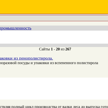
 промышленность
Сайты
1
-
20
из
267
аковки из пенополистирола.
норазовой посуды и упаковки из вспененного полистирола
ствляя полный цикл производства от валки леса до выпуска гот