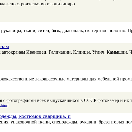
алажено строительство из оцилиндро
укавицы, ткани, ситец, бязь, диагональ, скатертное полотно. П
анам
к автокранам Ивановец, Галичанин, Клинцы, Углич, Камышин, 
кокачественные лакокрасочные материалы для мебельной промы
ия с фотографиями всех выпускавшихся в СССР фотокамер и их 
r.htm
]
цодежды, костюмов сварщика, п
ения, упаковочной ткани, спецодежды, рукавиц, брезентовых п