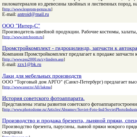
пиломатериалов из древесины хвойных и лиственных пород, н
[
http://www.lesprom-penza.ru
]
E-mail:
antroid@mail.ru
ООО "Интер-С"
Производитель швейной продукции. Рабочие костюмы, халаты, р
[
http://www.intr.boom.ru
]
Промстройкомплект - гидроцилиндр, запчасти к автокр
Компания Промстройкомплект предлагает к продаже запчасти 
[
http://www.pss2000.ru/cylinders.asp
]
E-mail:
zzx1@bk.ru
Лаки для мебельных производств
ООО "Торговый дом АРГО" (Санкт-Петербург) предлагает высо
[
http://www.ussr.to/All/lakma
]
История советского фотоаппарата.
Представлены этапы развития советского фотоаппаратостроен
[
http://www.photodome.ru/Articles/Abramov/Soviet-Foto-Ind/SovietPhotoIndust
Производство и продажа брезента, льняной пряжи, спе
Производство брезента, парусины, льяной пряжи мокрого пряд
сварщика