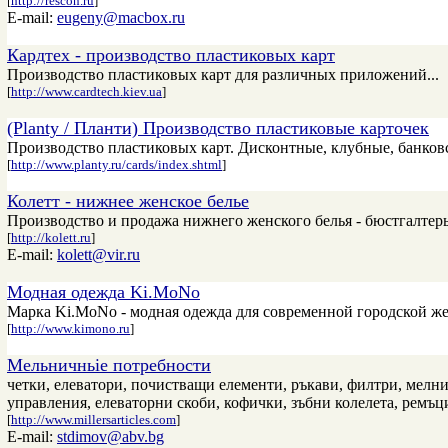
[
http://rescon.ru
]
E-mail:
eugeny@macbox.ru
Кардтех - производство пластиковых карт
Производство пластиковых карт для различных приложений...
[
http://www.cardtech.kiev.ua
]
(Planty / Планти) Производство пластиковые карточек
Производство пластиковых карт. Дисконтные, клубные, банковск
[
http://www.planty.ru/cards/index.shtml
]
Колетт - нижнее женское белье
Производство и продажа нижнего женского белья - бюстгалтеры
[
http://kolett.ru
]
E-mail:
kolett@vir.ru
Модная одежда Ki.MoNo
Марка Ki.MoNo - модная одежда для современной городской жен
[
http://www.kimono.ru
]
Мельничньiе потребности
четки, елеватори, почистващи елементи, ръкави, филтри, мелн
управления, елеваторни скоби, кофички, зъбни колелета, ремъци
[
http://www.millersarticles.com
]
E-mail:
stdimov@abv.bg