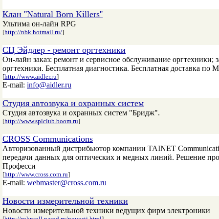
Клан ''Natural Born Killers''
Ультима он-лайн RPG
[
http://nbk.hotmail.ru/
]
СЦ Эйдлер - ремонт оргтехники
Он-лайн заказ: ремонт и сервисное обслуживание оргтехники; 
оргтехники. Бесплатная диагностика. Бесплатная доставка по 
[
http://www.aidler.ru
]
E-mail:
info@aidler.ru
Студия автозвука и охранных систем
Студия автозвука и охранных систем "Бридж".
[
http://www.splclub.boom.ru
]
CROSS Communications
Авторизованный дистрибьютор компании TAINET Communication
передачи данных для оптических и медных линий. Решение п
Професси
[
http://www.cross.com.ru
]
E-mail:
webmaster@cross.com.ru
Новости измерительной техники
Новости измерительной техники ведущих фирм электроники
[
http://roknroll.narod.ru/novosti.html
]