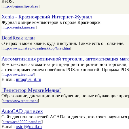
BeOS.
[
http://begam.lipetsk.ru
]
Xenia - Красноярский Интернет-Журнал
Журнал о мире компьютеров в городе Красноярск.
[
http://xenia.krasu.ru/
]
DeadReak клан
О играх и моем клане, куда я вступил. Также есть о Толкиене.
[
http://www.chat.ru/~deadreakkop/Glav.htm
]
Автоматизация розничной торговли, автоматизация мага
Комплексная автоматизация предприятий розничной торговли, (м
аптек с применением новейших POS-технологий. Продажа POS т
[
http://www.isu-it.ru/
]
E-mail:
info@isu-it.ru
"Репетитор МультиМедиа"
Образование, дистанционное обучение, новые обучающие прог
[
http://www.repetitor.ru
]
AutoCAD для всех
Сайт для пользователей ACADa, и для тех, кто хочет научиться
[
http://acad2000.narod.ru
]
E-mail:
ostrij@mail.ru