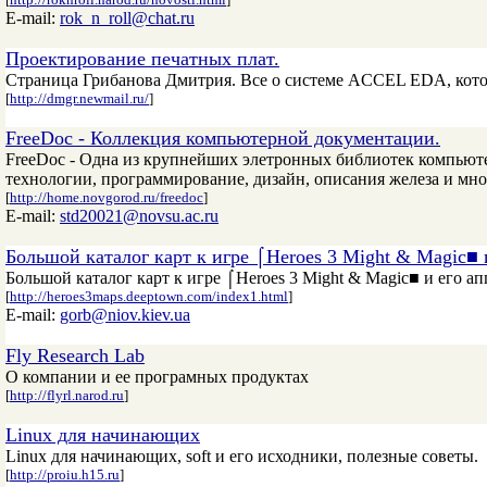
E-mail:
rok_n_roll@chat.ru
Проектирование печатных плат.
Страница Грибанова Дмитрия. Все о системе ACCEL EDA, кото
[
http://dmgr.newmail.ru/
]
FreeDoc - Коллекция компьютерной документации.
FreeDoc - Одна из крупнейших элетронных библиотек компьютер
технологии, программирование, дизайн, описания железа и мно
[
http://home.novgorod.ru/freedoc
]
E-mail:
std20021@novsu.ac.ru
Большой каталог карт к игре ⌠Heroes 3 Might & Magic■
Большой каталог карт к игре ⌠Heroes 3 Might & Magic■ и его 
[
http://heroes3maps.deeptown.com/index1.html
]
E-mail:
gorb@niov.kiev.ua
Fly Research Lab
О компании и ее програмных продуктах
[
http://flyrl.narod.ru
]
Linux для начинающих
Linux для начинающих, soft и его исходники, полезные советы.
[
http://proiu.h15.ru
]