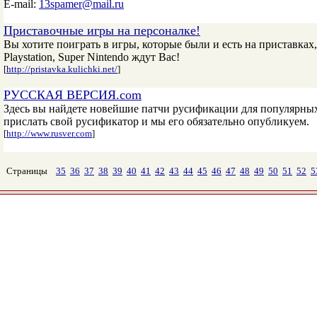
E-mail:
13spamer@mail.ru
Приставочные игры на персоналке!
Вы хотите поиграть в игры, которые были и есть на приставках, 
Playstation, Super Nintendo ждут Вас!
[
http://pristavka.kulichki.net/
]
РУССКАЯ ВЕРСИЯ.com
Здесь вы найдете новейшие патчи русификации для популярны
прислать свой русификатор и мы его обязательно опубликуем.
[
http://www.rusver.com
]
Страницы
35
36
37
38
39
40
41
42
43
44
45
46
47
48
49
50
51
52
5