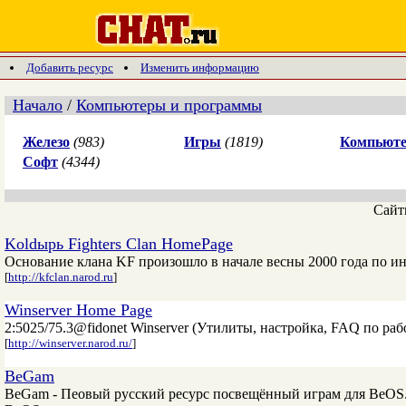
Добавить ресурс
Изменить информацию
Начало
/
Компьютеры и программы
Железо
(983)
Игры
(1819)
Компьюте
Софт
(4344)
Сай
Koldырь Fighters Clan HomePage
Основание клана KF произошло в начале весны 2000 года по ин
[
http://kfclan.narod.ru
]
Winserver Home Page
2:5025/75.3@fidonet Winserver (Утилиты, настpойка, FAQ по pаб
[
http://winserver.narod.ru/
]
BeGam
BeGam - Пеовый русский ресурс посвещённый играм для BeOS. 