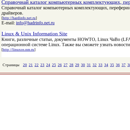
Справочнай каталог компьютерных комплектующих, пер
Справочнай каталог компьютерных комплектующих, переферии,
драйверов.
[
http://hardinfo.net.ru
]
E-mail:
info@hadrinfo.net.ru
Linux & Unix Information Site
Книги, различные статьи, документы HOWTO, Linux ЧаВо (LFAQ
операционной системе Linux. Также вы сможете узнать новости 
[
http://linuxos.nm.ru
]
Страницы
20
21
22
23
24
25
26
27
28
29
30
31
32
33
34
35
36
37
3