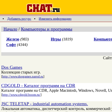
Добавить ресурс
Изменить информацию
Начало
/
Компьютеры и программы
Железо
(983)
Игры
(1819)
Компьюте
Софт
(4344)
Сай
Dos Games
Коллекция старых игр.
[
http://www.dosgames.narod.ru
]
CDGOLD - Каталог программ на CDR
Каталог программ на CDR, Apple Macintosh, Windows, Novell, Un
[
http://www.cdgold.boom.ru/
]
JSC TELETAP - industrial automation systems.
Локальная автоматика, диспетчерский контроль, коммерческий 