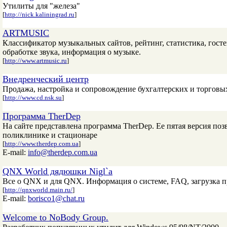
Утилиты для "железа"
[
http://nick.kaliningrad.ru
]
ARTMUSIC
Классификатор музыкальных сайтов, рейтинг, статистика, госте
обработке звука, информация о музыке.
[
http://www.artmusic.ru
]
Внедренческий центр
Продажа, настройка и сопровождение бухгалтерских и торгов
[
http://www.cd.nsk.su
]
Программа TherDep
На сайте представлена программа TherDep. Ее пятая версия по
поликлинике и стационаре
[
http://www.therdep.com.ua
]
E-mail:
info@therdep.com.ua
QNX World дядюшки Nigl`а
Все о QNX и для QNX. Информация о системе, FAQ, загрузка 
[
http://qnxworld.main.ru/
]
E-mail:
borisco1@chat.ru
Welcome to NoBody Group.