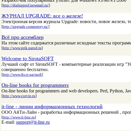
Разработчик популярнных утилит для Windows 95/98/NT/2000
[
http://dialupprof.newmail.ru/
]
ЖУРНАЛ UPGRADE: все о железе!
Электронная версия журнала Upgrade: новости, новое железо, 
[
http://upgrade.computery.ru/
]
Всё про ассемблер
На этом сайте содержатся различные исходные тексты програ
[
http://www.prik.narod.ru
]
Welcome to SirotaSOFT
Лучший софт от SirotaSOFT - компьютерные реализации игр "Уг
совершенно бесплатно.
[
http://www.fts.rv.ua/ssoft
]
On-line books for programmers
On-line books for programmers and web developers. Perl, Python, J
[
http://www.corvin.ru
]
it-line - линии информационных технологий
ООО АйТи-Лайн - разработка информационных решений , прогр
[
http://www.it-line.ru
]
E-mail:
support@it-line.ru