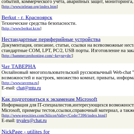
событий, коммерческого учёта, аварийных защит, мониторинга
[
http://www.teletap.org/index.htm
]
Berkut - г. Красноярск
Технические средства безопасности.
[
http://www.berkut.kr.ru
]
Нестандартные периферийные устройства
Документация, описание, статьи, ссылки на всевозможные нес
стандартные COM, LPT, PC/2, USB порты. Изготовление на зак
[
http://hammer.prohosting.com/~keyspyde/
]
Чат ТАВЕРНА
Онлайновый многопользовательский русскоязычный Web-chat 
возможностей и настроек, множество комнат, приваты, информа
[
http://www.taverna.ru
]
E-mail:
chat@mtu.ru
Как подготовиться к экзаменам Microsoft
Информация для IT-специалистов,интересующихся возможност
Microsoft, примеры тестов,ссылки,справочный материал, а такж
[
http://www.geocities.com/SiliconValley/Code/7396/index.html
]
E-mail:
tryalex@chat.ru
NickPage - utilites for