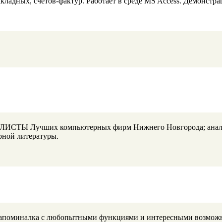
кладных, счетов-фактур. Работает в среде MS Access. Демонстра
-ЛИСТЫ Лучших компьютерных фирм Нижнего Новгорода; анали
рной литературы.
 напоминалка с любопытными функциями и интересными возмож