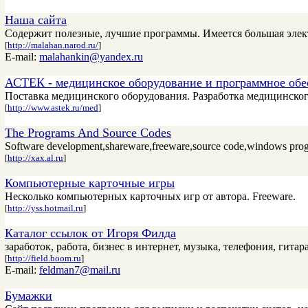
Наша сайта
Содержит полезные, лучшие программы. Имеется большая элект
[
http://malahan.narod.ru/
]
E-mail:
malahankin@yandex.ru
АСТЕК - медицинское оборудование и программное обе
Поставка медицинского оборудования. Разработка медицинско
[
http://www.astek.ru/med
]
The Programs And Source Codes
Software development,shareware,freeware,source code,windows prog
[
http://xax.al.ru
]
Компьютерные карточные игры
Несколько компьютерных карточных игр от автора. Freeware.
[
http://yss.hotmail.ru
]
Каталог ссылок от Игоря Филда
заработок, работа, бизнес в интернет, музыка, телефония, гитар
[
http://field.boom.ru
]
E-mail:
feldman7@mail.ru
Бумажки