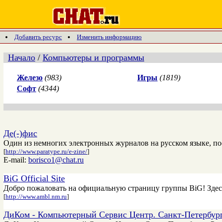
Добавить ресурс
Изменить информацию
Начало
/
Компьютеры и программы
Железо
(983)
Игры
(1819)
Софт
(4344)
Де(-)фис
Один из немногих электронных журналов на русском языке, п
[
http://www.paratype.ru/e-zine/
]
E-mail:
borisco1@chat.ru
BiG Official Site
Добро пожаловать на официальную страницу группы BiG! Здесь 
[
http://www.ambl.nm.ru
]
ДиКом - Компьютерный Сервис Центр. Санкт-Петербург