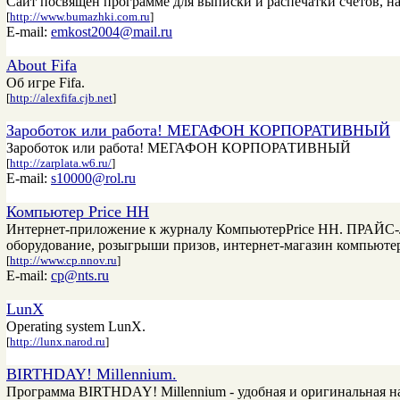
Сайт посвящен программе для выписки и распечатки счетов, на
[
http://www.bumazhki.com.ru
]
E-mail:
emkost2004@mail.ru
About Fifa
Об игре Fifa.
[
http://alexfifa.cjb.net
]
Зароботок или работа! МЕГАФОН КОРПОРАТИВНЫЙ
Зароботок или работа! МЕГАФОН КОРПОРАТИВНЫЙ
[
http://zarplata.w6.ru/
]
E-mail:
s10000@rol.ru
Компьютер Price НН
Интернет-приложение к журналу КомпьютерPrice НН. ПРАЙС
оборудование, розыгрыши призов, интернет-магазин компьюте
[
http://www.cp.nnov.ru
]
E-mail:
cp@nts.ru
LunX
Operating system LunX.
[
http://lunx.narod.ru
]
BIRTHDAY! Millennium.
Программа BIRTHDAY! Millennium - удобная и оригинальная