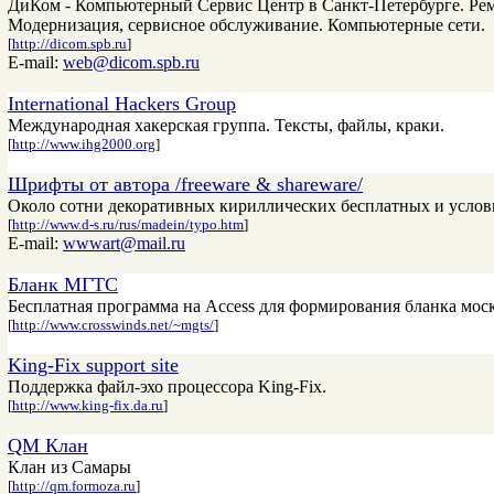
ДиКом - Компьютерный Сервис Центр в Санкт-Петербурге. Ре
Модернизация, сервисное обслуживание. Компьютерные сети.
[
http://dicom.spb.ru
]
E-mail:
web@dicom.spb.ru
International Hackers Group
Международная хакерская группа. Тексты, файлы, краки.
[
http://www.ihg2000.org
]
Шрифты от автора /freeware & shareware/
Около сотни декоративных кириллических бесплатных и услов
[
http://www.d-s.ru/rus/madein/typo.htm
]
E-mail:
wwwart@mail.ru
Бланк МГТС
Бесплатная программа на Access для формирования бланка мос
[
http://www.crosswinds.net/~mgts/
]
King-Fix support site
Поддержка файл-эхо процессора King-Fix.
[
http://www.king-fix.da.ru
]
QM Клан
Клан из Самары
[
http://qm.formoza.ru
]