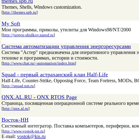
themes.spb.ru
Themes, Shells, Windows customization.
[
http://themes.spb.ru
]
My Soft
Мои программы, приколы, утилиты для Windows98/NT/2000
[
http://jurgen-shidkov.narod.ru
]
Система автоматизации управления энергоресурсами
Система "Астер" предназначена для оперативного управления
технике и программах, истории и стоимости.
[
http://www.chat.ru/~automation/index.htm
]
Squad - первый астраханский клан Half-Life
Half-Life, Counter-Strike, Opposing Force, Team Fortress, MODs, B
[
http://squad.nm.ru
]
QNX.AL.RU - QNX RTOS Page
Страница, посвященная операционной системе реального врем
[
http://qnx.al.ru
]
Восток-НН
Системный интегратор. Поставка компьютеров, периферии, ко
[
http://www.vostok-nn.ru
]
E-mail:
vostok@kis.ru