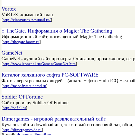
Vortex
VoRTeX -крымский клан.
[
http://clanvortex.newmail.ru/
]
:: TheGate. Информация о Magic: The Gathering
Иформационный сайт, посвященный Magic: The Gathering.
[
http://thegate.boom.ru
]
GameNet
GameNet - лучший сайт про игры. Описания, прохождения, секр
[
http://www.leonet.al.ru/Games/GameNet.htm
]
Каталог халявного софта PC-SOFTWARE
Фотогалерея реальных людей... (анкета + фото + uin ICQ + e-mail
[
http://pc-software.narod.ru
]
Soldier Of Fortune
Сайт про игру Soldier Of Fortune.
[
http://sof.al.ru
]
Dimergames - игровой развлекательный сайт
Куча он-лайн и download игр, текстовый и голосовой чат, обои,
[
http://dimergames.da.ru
]
E-mail:
dvgames@mail.ru