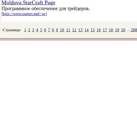
Moldova StarCraft Page
Программное обеспечение для трейдеров.
[
http://www.ournet.md/~sc
]
Страницы
1
2
3
4
5
6
7
8
9
10
11
12
13
14
15
16
17
18
19
20
...
28