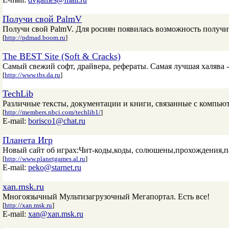
Получи свой PalmV
Получи свой PalmV. Для росиян появилась возможность получи
[
http://pdmad.boom.ru
]
The BEST Site (Soft & Cracks)
Самый свежий софт, драйвера, рефераты. Самая лучшая халява - 
[
http://www.tbs.da.ru
]
TechLib
Различные тексты, документации и книги, связанные с компью
[
http://members.nbci.com/techlib1/
]
E-mail:
borisco1@chat.ru
Планета Игр
Новый сайт об играх:Чит-коды,коды, солюшены,прохождения,п
[
http://www.planetgames.al.ru
]
E-mail:
peko@starnet.ru
xan.msk.ru
Многоязычный Мультизагрузочный Мегапортал. Есть все!
[
http://xan.msk.ru
]
E-mail:
xan@xan.msk.ru