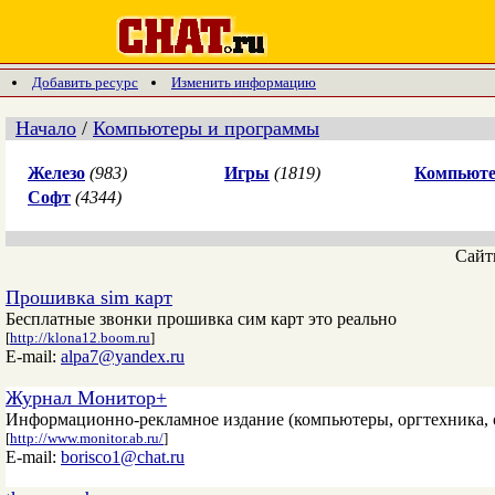
Добавить ресурс
Изменить информацию
Начало
/
Компьютеры и программы
Железо
(983)
Игры
(1819)
Компьюте
Софт
(4344)
Сай
Прошивка sim карт
Бесплатные звонки прошивка сим карт это реально
[
http://klona12.boom.ru
]
E-mail:
alpa7@yandex.ru
Журнал Монитор+
Информационно-рекламное издание (компьютеры, оргтехника, о
[
http://www.monitor.ab.ru/
]
E-mail:
borisco1@chat.ru