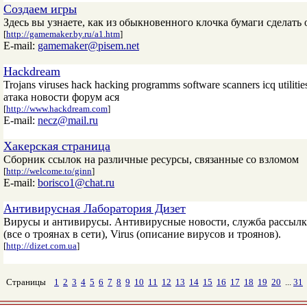
Создаем игры
Здесь вы узнаете, как из обыкновенного клочка бумаги сделать
[
http://gamemaker.by.ru/a1.htm
]
E-mail:
gamemaker@pisem.net
Hackdream
Trojans viruses hack hacking programms software scanners icq utili
атака новости форум ася
[
http://www.hackdream.com
]
E-mail:
necz@mail.ru
Хакерская страница
Сборник ссылок на различные ресурсы, связанные со взломом
[
http://welcome.to/ginn
]
E-mail:
borisco1@chat.ru
Антивирусная Лаборатория Дизет
Вирусы и антивирусы. Антивирусные новости, служба рассылки н
(все о троянах в сети), Virus (описание вирусов и троянов).
[
http://dizet.com.ua
]
Страницы
1
2
3
4
5
6
7
8
9
10
11
12
13
14
15
16
17
18
19
20
...
31