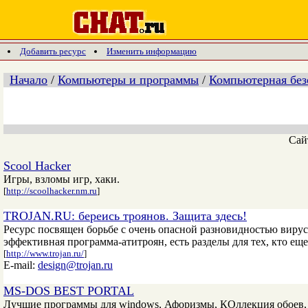
Добавить ресурс
Изменить информацию
Начало
/
Компьютеры и программы
/
Компьютерная без
Сай
Scool Hacker
Игры, взломы игр, хаки.
[
http://scoolhacker.nm.ru
]
TROJAN.RU: береись троянов. Защита здесь!
Ресурс посвящен борьбе с очень опасной разновидностью вирус
эффективная программа-атитроян, есть разделы для тех, кто еще 
[
http://www.trojan.ru/
]
E-mail:
design@trojan.ru
MS-DOS BEST PORTAL
Лучшие программы для windows, Афоризмы, КОллекция обоев, Ю