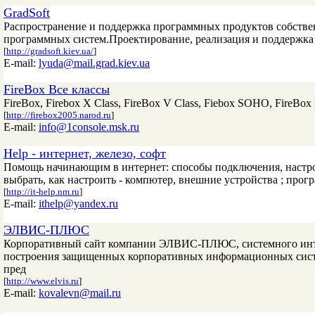
GradSoft
Распространение и поддержка программных продуктов собстве
программных систем.Проектирование, реализация и поддержк
[
http://gradsoft.kiev.ua/
]
E-mail:
lyuda@mail.grad.kiev.ua
FireBox Все классы
FireBox, Firebox X Class, FireBox V Class, Fiebox SOHO, FireBox E
[
http://firebox2005.narod.ru
]
E-mail:
info@1console.msk.ru
Help - интернет, железо, софт
Помощь начинающим в интернет: способы подключения, настройк
выбрать, как настроить - компютер, внешние устройства ; прог
[
http://it-help.nm.ru
]
E-mail:
ithelp@yandex.ru
ЭЛВИС-ПЛЮС
Корпоративный сайт компании ЭЛВИС-ПЛЮС, системного интег
построения защищенных корпоративных информационных систем
пред
[
http://www.elvis.ru
]
E-mail:
kovalevn@mail.ru