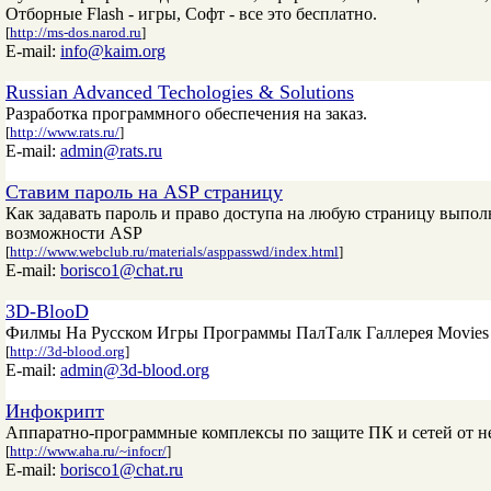
Отборные Flash - игры, Софт - все это бесплатно.
[
http://ms-dos.narod.ru
]
E-mail:
info@kaim.org
Russian Advanced Techologies & Solutions
Разработка программного обеспечения на заказ.
[
http://www.rats.ru/
]
E-mail:
admin@rats.ru
Ставим пароль на ASP страницу
Как задавать пароль и право доступа на любую страницу вып
возможности ASP
[
http://www.webclub.ru/materials/asppasswd/index.html
]
E-mail:
borisco1@chat.ru
3D-BlooD
Филмы На Русском Игры Программы ПалТалк Галлерея Movies In 
[
http://3d-blood.org
]
E-mail:
admin@3d-blood.org
Инфокрипт
Аппаратно-программные комплексы по защите ПК и сетей от н
[
http://www.aha.ru/~infocr/
]
E-mail:
borisco1@chat.ru