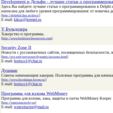
Development и Дельфи - лучшие статьи о программирова
Здесь Вы найдете лучшие статьи о программировании в Delphi 
написана для любого уровня программмирования: от новичка д
[
http://delphid.dax.ru/docs/
]
E-mail:
kikoz@kemtel.ru
У Бульдозера
Хакерство и программы.
[
http://www.buldoser.freeservers.com
]
Security Zone II
Новости с русскоязычных сайтов, посвященных безопасности, в
[
http://svs.web-server.net/dynamic/seczone.html
]
E-mail:
borisco1@chat.ru
Душман
Советы начинающим хакерам. Полезные программы для начин
[
http://www.dooshman.boom.ru/
]
E-mail:
borisco1@chat.ru
Программа для взлома WebMoney
Программа для взлома, хака, защиты и патча WebMoney Keeper
[
http://wmextractor.by.ru
]
E-mail:
wmextractor@mail.ru