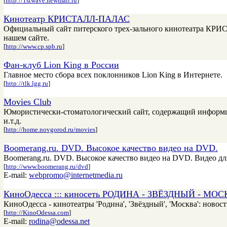
[
http://1stwave.newmail.ru
]
Кинотеатр КРИСТАЛЛ-ПАЛАС
Официальный сайт питерского трех-зального кинотеатра КРИ
нашем сайте.
[
http://www.cp.spb.ru
]
Фан-клуб Lion King в России
Главное место сбора всех поклонников Lion King в Интернете.
[
http://tlk.lgg.ru
]
Movies Club
Юмористически-стоматологический сайт, содержащий информци
и.т.д.
[
http://home.novgorod.ru/movies
]
Boomerang.ru. DVD. Высокое качество видео на DVD.
Boomerang.ru. DVD. Высокое качество видео на DVD. Видео д
[
http://www.boomerang.ru/dvd
]
E-mail:
webpromo@internetmedia.ru
КиноОдесса ::: киносеть РОДИНА - ЗВЁЗДНЫЙ - МО
КиноОдесса - кинотеатры 'Родина', 'Звёздный', 'Москва': нов
[
http://KinoOdessa.com
]
E-mail:
rodina@odessa.net