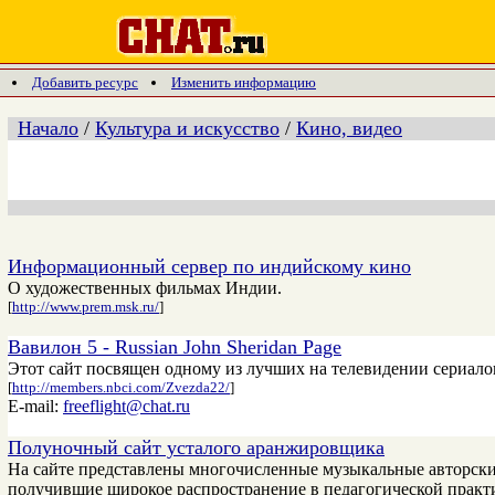
Добавить ресурс
Изменить информацию
Начало
/
Культура и искусство
/
Кино, видео
Информационный сервер по индийскому кино
О художественных фильмах Индии.
[
http://www.prem.msk.ru/
]
Вавилон 5 - Russian John Sheridan Page
Этот сайт посвящен одному из лучших на телевидении сериало
[
http://members.nbci.com/Zvezda22/
]
E-mail:
freeflight@chat.ru
Полуночный сайт усталого аранжировщика
На сайте представлены многочисленные музыкальные авторски
получившие широкое распространение в педагогической практ