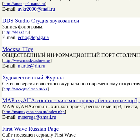
[
http://arranger1.narod.ru
]
E-mail:
avkr2000@mail.ru
DDS Studio Студия звукозаписи
Запись фонограмм.
[
http://dds.r2.ru
]
E-mail:
echo@lep.lg.ua
Москва Шоу
ОБЩЕСТВЕННЫЙ ИНФОРМАЦИОННЫЙ ПОРТ СТОЛИЧНЫХ 
[
http://www.moskvashow.ru/
]
E-mail:
martte@rin.ru
Художественный Журнал
Сетевая версия известного журнала по современному искусству
[
http://www.guelman.ru/xz
]
MAPuxyAHA.com.ru - хип-хоп проект, бесплатные mp3,
MAPuxyAHA.com.ru - хип-хоп проект, бесплатные mp3, текста, 
[
http://mapuxyaha.com.ru/index.php
]
E-mail:
mrserega@zmail.ru
First Wave Russian Page
Сайт посвящен сериалу First Wave