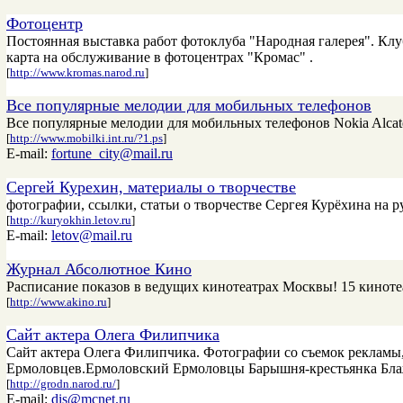
Фотоцентр
Постоянная выставка работ фотоклуба "Народная галерея". Кл
карта на обслуживание в фотоцентрах "Кромас" .
[
http://www.kromas.narod.ru
]
Все популярные мелодии для мобильных телефонов
Все популярные мелодии для мобильных телефонов Nokia Alcatel
[
http://www.mobilki.int.ru/?1.ps
]
E-mail:
fortune_city@mail.ru
Сергей Курехин, материалы о творчестве
фотографии, ссылки, статьи о творчестве Сергея Курёхина на р
[
http://kuryokhin.letov.ru
]
E-mail:
letov@mail.ru
Журнал Абсолютное Кино
Расписание показов в ведущих кинотеатрах Москвы! 15 кинотеа
[
http://www.akino.ru
]
Сайт актера Олега Филипчика
Сайт актера Олега Филипчика. Фотографии со съемок рекламы,
Ермоловцев.Ермоловский Ермоловцы Барышня-крестьянка Бла
[
http://grodn.narod.ru/
]
E-mail:
dis@mcnet.ru