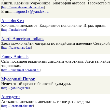
Книги, Картины художников, Биографии авторов, Творчество по
[
http://www.elven-club.narod.ru
]
E-mail:
magnus18@yandex.ru
AnekdotS.ru
Коллекция анекдотов. Ежедневное пополнение. Игры, призы.
[
http://anekdots.ru
]
North American Indians
Здесь можно найти материал по индейским племенам Северной 
[
http://sunset.narod.ru
]
Funny Animals
Сайт посвящен различным смешным животным. Здесь вы найдете
зверюшках.
[
http://funanimal.newmail.ru
]
Мусорный Пирог
Непечатный орган гоблинской культуры.
[
http://goblins.yar.ru
]
Анекдоты
Анекдоты, анекдоты, анекдоты.. и еще раз анекдоты
[
http://lenarsoft.chat.ru/
]