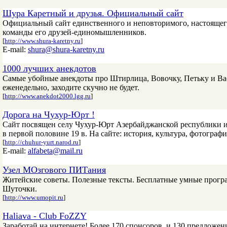
Шура Каретный и друзья. Официальный сайт
Официальный сайт единственного и неповторимого, настоящего
команды его друзей-единомышленников.
[
http://www.shura-karetny.ru
]
E-mail:
shura@shura-karetny.ru
1000 лучших анекдотов
Самые убойные анекдоты про Штирлица, Вовочку, Петьку и Вас
еженедельно, заходите скучно не будет.
[
http://www.anekdot2000.lgg.ru
]
Дорога на Чухур-Юрт !
Сайт посвящен селу Чухур-Юрт Азербайджанской республики и 
в первой половине 19 в. На сайте: история, культура, фотографи
[
http://chuhur-yurt.narod.ru
]
E-mail:
alfabeta@mail.ru
Узел МОзгового ПИТания
Житейские советы. Полезные тексты. Бесплатные умные програ
Шуточки.
[
http://www.umopit.ru
]
Haliava - Club FoZZY
Заработай на интернете! Более 170 спонсоров, и 130 предложени