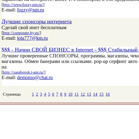
[
http://www.fozzy.nm.ru/
]
E-mail:
fozzy@nm.ru
Лучшие спонсоры интернета
Сделай свой инет бесплатным
[
http://corporate.by.ru/
]
E-mail:
lola777@km.ru
$$$ - Начни СВОЙ БИЗНЕС в Internet - $$$ Стабильн
Лучшие проверенные СПОНСОРЫ, программы, магазины, чеки, Х
магазины. Обмен банерами или ссылками. pop-up серфинг авто
на
[
http://zarabotok.i-am.ru/
]
E-mail:
demonso@chat.ru
Страницы
1
2
3
4
5
6
7
8
9
10
11
12
13
14
15
16