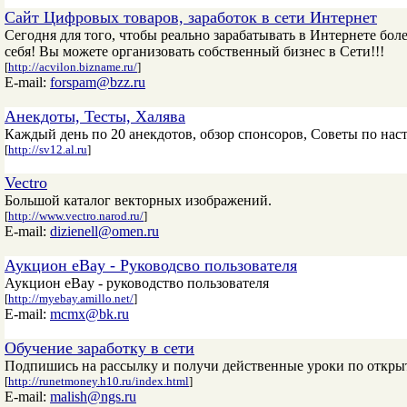
Cайт Цифровых товаров, заработок в сети Интернет
Сегодня для того, чтобы реально зарабатывать в Интернете бол
себя! Вы можете организовать собственный бизнес в Сети!!!
[
http://acvilon.bizname.ru/
]
E-mail:
forspam@bzz.ru
Анекдоты, Тесты, Халява
Каждый день по 20 анекдотов, обзор спонсоров, Советы по нас
[
http://sv12.al.ru
]
Vectro
Большой каталог векторных изображений.
[
http://www.vectro.narod.ru/
]
E-mail:
dizienell@omen.ru
Аукцион eBay - Руководсво пользователя
Аукцион eBay - руководство пользователя
[
http://myebay.amillo.net/
]
E-mail:
mcmx@bk.ru
Обучение заработку в сети
Подпишись на рассылку и получи действенные уроки по открыт
[
http://runetmoney.h10.ru/index.html
]
E-mail:
malish@ngs.ru