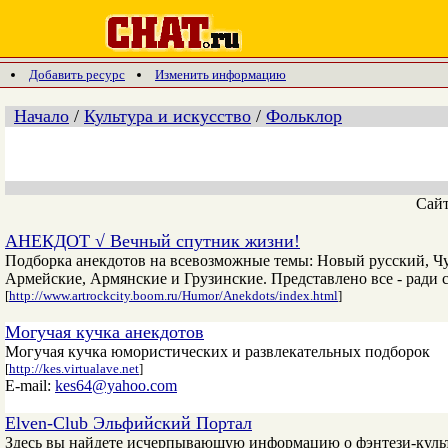
Добавить ресурс
Изменить информацию
Начало
/
Культура и искусство
/
Фольклор
Сай
АНЕКДОТ √ Вечный спутник жизни!
Подборка анекдотов на всевозможные темы: Новый русский, Чу
Армейские, Армянские и Грузинские. Представлено все - ради 
[
http://www.artrockcity.boom.ru/Humor/Anekdots/index.html
]
Могучая кучка анекдотов
Могучая кучка юмористических и развлекательных подборок
[
http://kes.virtualave.net
]
E-mail:
kes64@yahoo.com
Elven-Club Эльфийский Портал
Здесь вы найдете исчерпывающую информацию о фэнтези-культу