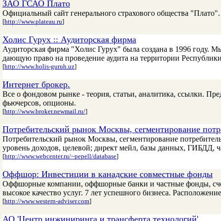
ЗАО ГСАО Плато
Официальный сайт генерального страхового общества "Плато".
[
http://www.plateau.ru
]
Холис Гурух :: Аудиторская фирма
Аудиторская фирма "Холис Гурух" была создана в 1996 году.
дающую право на проведение аудита на территории Республики
[
http://www.holis-guruh.uz
]
Интернет брокер.
Все о фондовом рынке - теория, статьи, аналитика, ссылки. П
фьючерсов, опционы.
[
http://www.broker.newmail.ru/
]
Потребительский рынок Москвы, сегментирование потр
Потребительский рынок Москвы, сегментирование потребительс
уровень доходов, целевой; директ мейл, базы данных, ГИБДД, ч
[
http://www.webcenter.ru/~pepell/database
]
Оффшор: Инвестиции в канадские совместные фонды
Оффшорные компании, оффшорные банки и частные фонды, счет
высокое качество услуг. 7 лет успешного бизнеса. Расположени
[
http://www.western-adviser.com
]
АО 'Центр инжиниринга и трансферта технологий'