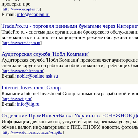
проверки пре
[
http://www.ecoplan.ru
]
E-mail:
info@ecoplan.ru
TradePro.ru - торговля ценными бумагами через Интерне
TradePro.ru - система для организации брокерского обслужива
возможность в полностью защищенном режиме обслуживать сво
[
http://www.tradepro.ru
]
Аудиторская служба 'Нобл Компани'
Аудиторская служба 'Нобл Компани' предоставляет аудиторские
специализируется на работах особой сложности, требующих бы
[
http://www.noblecom.ru
]
E-mail:
noble@online.nsk.su
Internet Investment Group
Компания Internet Investment Group занимается разработкой и
[
http://www.iig.ru
]
E-mail:
info@iig.ru
Отделение ПромИнвестБанка Украины в г.СНЕЖНОЕ Д
Информация для контактов, услуги и тарифы, реклама услуг, з
обмена валют, инф.материалы о ПИБ, ПНЭРУ, новости, фотоаль
[
http://www.donbass.com.ua/~snpib/
]