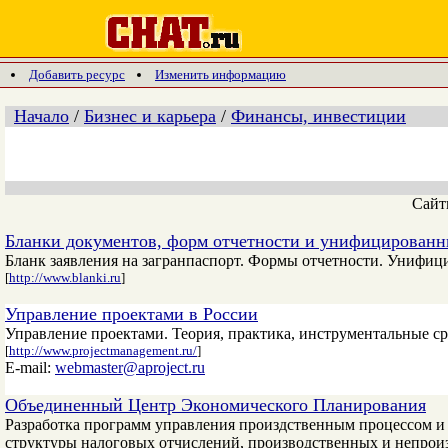
Добавить ресурс
Изменить информацию
Начало
/
Бизнес и карьера
/
Финансы, инвестиции
Сай
Бланки документов, форм отчетности и унифицирован
Бланк заявления на загранпаспорт. Формы отчетности. Унифи
[
http://www.blanki.ru
]
Управление проектами в России
Управление проектами. Теория, практика, инструментальные ср
[
http://www.projectmanagement.ru/
]
E-mail:
webmaster@aproject.ru
Объединенный Центр Экономического Планирования
Разработка программ управления произдственным процессом 
структуры налоговых отчислений, производственных и непрои