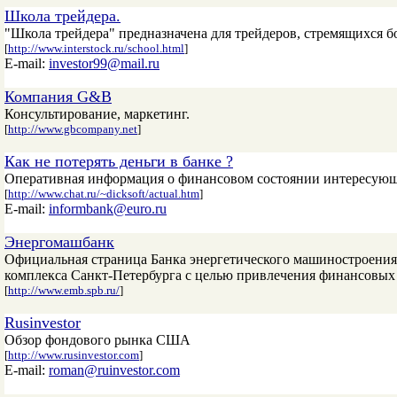
Школа трейдера.
"Школа трейдера" предназначена для трейдеров, стремящихся б
[
http://www.interstock.ru/school.html
]
E-mail:
investor99@mail.ru
Компания G&B
Консультирование, маркетинг.
[
http://www.gbcompany.net
]
Как не потерять деньги в банке ?
Оперативная информация о финансовом состоянии интересующе
[
http://www.chat.ru/~dicksoft/actual.htm
]
E-mail:
informbank@euro.ru
Энергомашбанк
Официальная страница Банка энергетического машиностроения
комплекса Санкт-Петербурга с целью привлечения финансовых р
[
http://www.emb.spb.ru/
]
Rusinvestor
Обзор фондового рынка США
[
http://www.rusinvestor.com
]
E-mail:
roman@ruinvestor.com