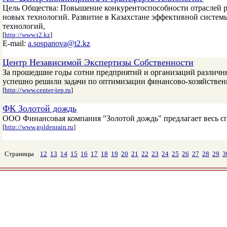
Цель Общества: Повышение конкурентоспособности отраслей ре
новых технологий. Развитие в Казахстане эффективной систе
технологий,
[
http://www.t2.kz
]
E-mail:
a.sospanova@t2.kz
Центр Независимой Экспертизы Собственности
За прошедшие годы сотни предприятий и организаций различн
успешно решили задачи по оптимизации финансово-хозяйственн
[
http://www.center-iep.ru
]
ФК Золотой дождь
ООО Финансовая компания "Золотой дождь" предлагает весь сп
[
http://www.goldenrain.ru
]
Страницы
12
13
14
15
16
17
18
19
20
21
22
23
24
25
26
27
28
29
3