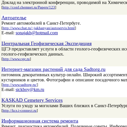
Доклад на электронной конференции, проводимой на Химическ
[
http://conf.chemnet.ru/Papers/123
]
Автоателье
Ремонт автомобилей в Санкт-Петербуге.
[
http://www.chat.ru/~jakhanyan/autoservis.html
]
E-mail:
sonajakh@hotmail.com
Центральная Геофизическая Экспедиция
ЦГЭ предоставляет услуги в области геолого-геофизических ис
геолого-геофизических данных.
[
http://www.cge.ru
]
Интернет-магазин растений для сада Sadtorg.ru
питомник декоративных культур онлайн. Широкий ассортимент 
кустарников и цветов. Фотографии и описание посадочного мат
[
http://www.sadtorg.ru/
]
E-mail:
sickboy@km.ru
KASKAD Cemetery Services
Услуги по уходу за могилами Ваших близких в Санкт-Петербур
[
http://kcs.i-connect.ru
]
Информационная система ремонта
Ремонт, диагностика автомобилей. Полезнные советы. Информац