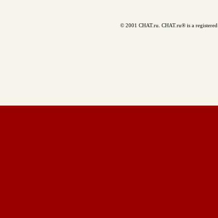
© 2001 CHAT.ru. CHAT.ru® is a registered