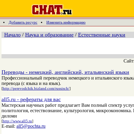
Добавить ресурс
Изменить информацию
Начало
/
Наука и образование
/
Естественные науки
Сай
Переводы - немецкий, английский, итальянский языки
Профессиональный переводчик немецкого и итальянского языка
перевода (с языка и на язык).
[
http://perevodchik.bizland.com/russisch/
]
all5.ru - рефераты для вас
Мастерская научных работ предлагает Вам полный спектр услу
политология, естествознание, культурология, микроэкономика.
диломн
[
http://www.all5.ru
]
E-mail:
all5@pochta.ru