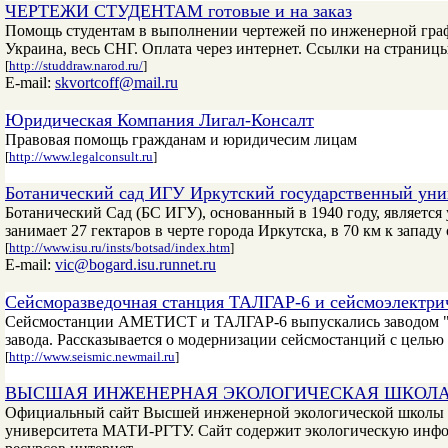
ЧЕРТЕЖИ СТУДЕНТАМ готовые и на заказ
Помощь студентам в выполнении чертежей по инженерной графи
Украина, весь СНГ. Оплата через интернет. Ссылки на страниц
[
http://studdraw.narod.ru/
]
E-mail:
skvortcoff@mail.ru
Юридическая Компания Лигал-Консалт
Правовая помощь гражданам и юридичесим лицам
[
http://www.legalconsult.ru
]
Ботанический сад ИГУ Иркутский государственный уни
Ботанический Сад (БС ИГУ), основанный в 1940 году, являетс
занимает 27 гектаров в черте города Иркутска, в 70 км к запад
[
http://www.isu.ru/insts/botsad/index.htm
]
E-mail:
vic@bogard.isu.runnet.ru
Сейсморазведочная станция ТАЛГАР-6 и сейсмоэлектр
Сейсмостанции АМЕТИСТ и ТАЛГАР-6 выпускались заводом "Каз
завода. Рассказывается о модернизации сейсмостанций с целью
[
http://www.seismic.newmail.ru
]
ВЫСШАЯ ИНЖЕНЕРНАЯ ЭКОЛОГИЧЕСКАЯ ШКОЛА
Официальный сайт Высшей инженерной экологической школы М
университета МАТИ-РГТУ. Сайт содержит экологическую инфо