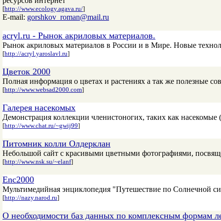
ресурсов интернет
[
http://www.ecology.agava.ru/
]
E-mail:
gorshkov_roman@mail.ru
acryl.ru - Рынок акриловых материалов.
Рынок акриловых материалов в России и в Мире. Новые технол
[
http://acryl.yaroslavl.ru
]
Цветок 2000
Полная информация о цветах и растениях а так же полезные со
[
http://www.websad2000.com
]
Галерея насекомых
Демонстрация коллекции членистоногих, таких как насекомые (
[
http://www.chat.ru/~gwij99
]
Питомник колли Олдерклан
Небольшой сайт с красивыми цветными фотографиями, посвящ
[
http://www.nsk.su/~elanf
]
Enc2000
Мультимедийная энциклопедия "Путешествие по Солнечной сис
[
http://nazy.narod.ru
]
О необходимости баз данных по комплексным формам л