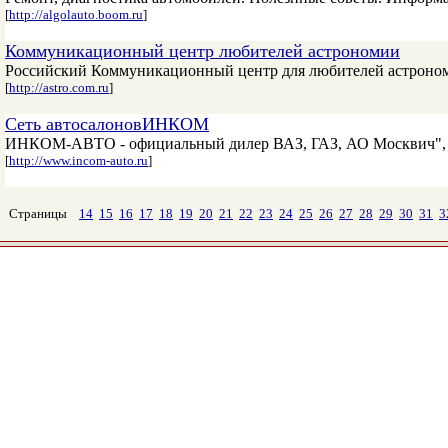
[
http://algolauto.boom.ru
]
Коммуникационный центр любителей астрономии
Российский Коммуникационный центр для любителей астрономи
[
http://astro.com.ru
]
Cеть автосалоновИНКОМ
ИНКОМ-АВТО - официальный дилер ВАЗ, ГАЗ, АО Москвич", D
[
http://www.incom-auto.ru
]
Страницы
14
15
16
17
18
19
20
21
22
23
24
25
26
27
28
29
30
31
3