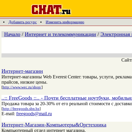
Добавить ресурс
Изменить информацию
Начало
/
Интернет и телекоммуникации
/
Электронная
Сай
Интернет-магазин
Интернет-магазины Web Everest Center: товары, услуги, реклама
прайсов, низкие цены.
[
http://www.wec.ru/shop/
]
..:: FreeGoods ::.. - Почти бесплатные ноутбуки, моби
Продажа товара за 20-30% от его реальной стоимости с достав
[
http://freegoods.sbn.bz
]
E-mail:
freegoods@mail.ru
Интернет-Магазин-Компьютеры&Оргтехника
Компьютерный отдел интернет магазина.