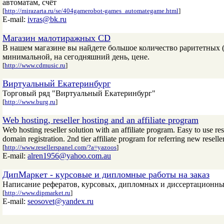
автоматам, счёт
[
http://mirazarta.ru/se/404gamerobot-games_automategame.html
]
E-mail:
ivras@bk.ru
Магазин малотиражных CD
В нашем магазине вы найдете большое количество раритетных (Ja
минимальной, на сегодняшний день, цене.
[
http://www.cdmusic.ru
]
Виртуальный Екатеринбург
Торговый ряд "Виртуальный Екатеринбург"
[
http://www.burg.ru
]
Web hosting, reseller hosting and an affiliate program
Web hosting reseller solution with an affiliate program. Easy to use r
domain registration. 2nd tier affiliate program for referring new reselle
[
http://www.resellerspanel.com/?a=yazoos
]
E-mail:
alren1956@yahoo.com.au
ДипМаркет - курсовые и дипломные работы на заказ
Написание рефератов, курсовых, дипломных и диссертационных
[
http://www.dipmarket.ru
]
E-mail:
seosovet@yandex.ru