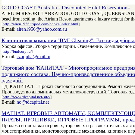
GOLD COAST Australia - Discounted Hotel Reservations
ATRIUM RESORT LABRADOR, GOLD COAST, QUEENSLAND, AUSTRALIA
beachfront setting, the Atrium Resort apartments a luxury retreat for t
[
http://alren1956.tripod.com/books/index.html
]
E-mail:
alren1956@yahoo.com.au
Клининговая компания "BMI Cleaning". Все виды уборки
Уборка офисов. Уборка территории. Озеленение. Комплексное 
[
http://bmicorp.ru/
]
E-mail:
czarjulia@mail.ru
Торговый дом 'КАПИТАЛ' - Многопрофильное предприят
подвижного состава. Научно-производственное объедин
одеждой.
ТД 'КАПИТАЛ' - Прокат светового оборудования. Ремонт желе
Производство алюминиевых металлоконструкций. Торговля од
[
http://www.tdcapital.net/site/
]
E-mail:
no@tdcapital.net
МАГНАТ: ИГРОВЫЕ АВТОМАТЫ, КОМПЛЕКТУЮЩИ
ПЛАТЫ, ПРОШИВКИ, ИГРОВЫЕ ПРОГРАММЫ, продажа 
Продажа и поставки игровых, торговых и развлекательных 
монетоприёмники, монетовозвратные механизмы, кнопки к игр