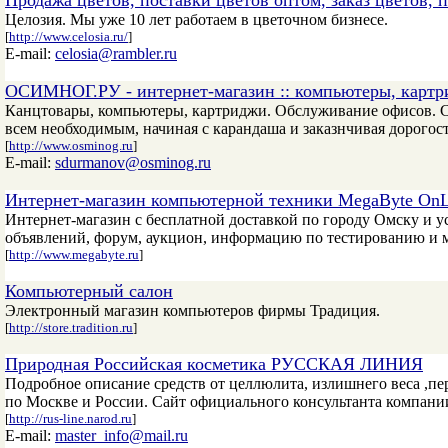
Продажа цветов, поставки цветов оптом, заказ цветов, 
Целозия. Мы уже 10 лет работаем в цветочном бизнесе.
[
http://www.celosia.ru/
]
E-mail:
celosia@rambler.ru
ОСИМНОГ.РУ - интернет-магазин :: компьютеры, картр
Канцтовары, компьютеры, картриджи. Обслуживание офисов. С
всем необходимым, начиная с карандаша и заказнчивая дорого
[
http://www.osminog.ru
]
E-mail:
sdurmanov@osminog.ru
Интернет-магазин компьютерной техники MegaByte OnL
Интернет-магазин с бесплатной доставкой по городу Омску и у
объявлений, форум, аукцион, информацию по тестированию и 
[
http://www.megabyte.ru
]
Компьютерный салон
Электронный магазин компьютеров фирмы Традиция.
[
http://store.tradition.ru
]
Природная Российская косметика РУССКАЯ ЛИНИЯ
Подробное описание средств от целлюлита, излишнего веса ,пер
по Москве и России. Сайт официального консультанта компани
[
http://rus-line.narod.ru
]
E-mail:
master_info@mail.ru