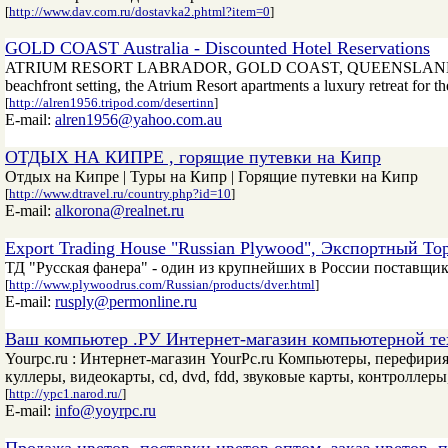
[
http://www.dav.com.ru/dostavka2.phtml?item=0
]
GOLD COAST Australia - Discounted Hotel Reservations
ATRIUM RESORT LABRADOR, GOLD COAST, QUEENSLAND, AUSTRALIA
beachfront setting, the Atrium Resort apartments a luxury retreat for t
[
http://alren1956.tripod.com/desertinn
]
E-mail:
alren1956@yahoo.com.au
ОТДЫХ НА КИПРЕ , горящие путевки на Кипр
Отдых на Кипре | Туры на Кипр | Горящие путевки на Кипр
[
http://www.dtravel.ru/country.php?id=10
]
E-mail:
alkorona@realnet.ru
Export Trading House "Russian Plywood", Экспортный Т
ТД "Русская фанера" - один из крупнейших в России поставщ
[
http://www.plywoodrus.com/Russian/products/dver.html
]
E-mail:
rusply@permonline.ru
Ваш компьютер .РУ Интернет-магазин компьютерной те
Yourpc.ru : Интернет-магазин YourPc.ru Компьютеры, перефирия
куллеры, видеокарты, cd, dvd, fdd, звуковые карты, контроллеры
[
http://ypc1.narod.ru/
]
E-mail:
info@yoyrpc.ru