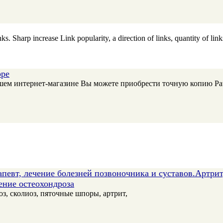
. Sharp increase Link popularity, a direction of links, quantity of link
ppe
нашем интернет-магазине Вы можете приобрести точную копию Pat
певт, лечение болезней позвоночника и суставов.Артрит,
ение остеохондроза
оз, сколиоз, пяточные шпоры, артрит,