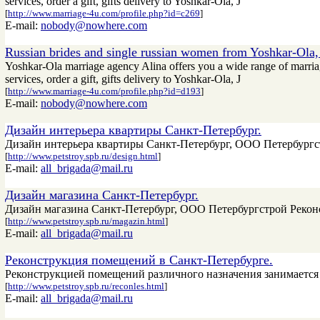
services, order a gift, gifts delivery to Yoshkar-Ola, J
[
http://www.marriage-4u.com/profile.php?id=c269
]
E-mail:
nobody@nowhere.com
Russian brides and single russian women from Yoshkar-Ola, 
Yoshkar-Ola marriage agency Alina offers you a wide range of marria
services, order a gift, gifts delivery to Yoshkar-Ola, J
[
http://www.marriage-4u.com/profile.php?id=d193
]
E-mail:
nobody@nowhere.com
Дизайн интерьера квартиры Санкт-Петербург.
Дизайн интерьера квартиры Санкт-Петербург, ООО Петербургс
[
http://www.petstroy.spb.ru/design.html
]
E-mail:
all_brigada@mail.ru
Дизайн магазина Санкт-Петербург.
Дизайн магазина Санкт-Петербург, ООО Петербургстрой Рекон
[
http://www.petstroy.spb.ru/magazin.html
]
E-mail:
all_brigada@mail.ru
Реконструкция помещений в Санкт-Петербурге.
Реконструкцией помещений различного назначения занимается
[
http://www.petstroy.spb.ru/reconles.html
]
E-mail:
all_brigada@mail.ru