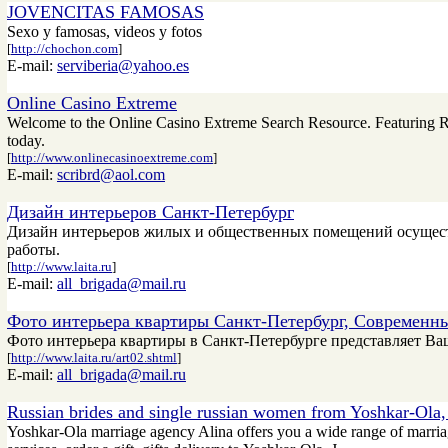
JOVENCITAS FAMOSAS
Sexo y famosas, videos y fotos
[
http://chochon.com
]
E-mail:
serviberia@yahoo.es
Online Casino Extreme
Welcome to the Online Casino Extreme Search Resource. Featuring Rea
today.
[
http://www.onlinecasinoextreme.com
]
E-mail:
scribrd@aol.com
Дизайн интерьеров Санкт-Петербург
Дизайн интерьеров жилых и общественных помещений осуществ
работы.
[
http://www.laita.ru
]
E-mail:
all_brigada@mail.ru
Фото интерьера квартиры Санкт-Петербург, Современн
Фото интерьера квартиры в Санкт-Петербурге представляет В
[
http://www.laita.ru/art02.shtml
]
E-mail:
all_brigada@mail.ru
Russian brides and single russian women from Yoshkar-Ola, 
Yoshkar-Ola marriage agency Alina offers you a wide range of marria