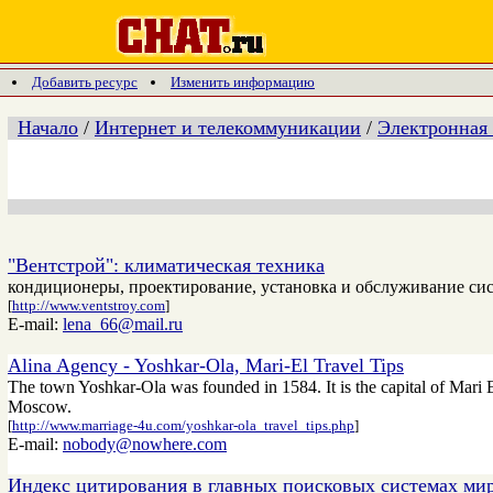
Добавить ресурс
Изменить информацию
Начало
/
Интернет и телекоммуникации
/
Электронная
"Вентстрой": климатическая техника
кондиционеры, проектирование, установка и обслуживание си
[
http://www.ventstroy.com
]
E-mail:
lena_66@mail.ru
Alina Agency - Yoshkar-Ola, Mari-El Travel Tips
The town Yoshkar-Ola was founded in 1584. It is the capital of Mari El
Moscow.
[
http://www.marriage-4u.com/yoshkar-ola_travel_tips.php
]
E-mail:
nobody@nowhere.com
Индекс цитирования в главных поисковых системах мир