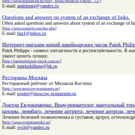
[
http://www.diplom.pp.ru/vuzy_rossii/Moskva/V-Ross/_12/
]
E-mail:
antiripper@yandex.ru
Questions and answers on system of an exchange of links.
Often asked questions and answers about system of an exchange of links
[
http://www.romeld.com/faq.php
]
E-mail:
faq1@inbox.ru
Интернет-магазин копий швейцарских часов Patek Phili
Patek Philippe - символ элегантности и респектабельности. В 
умеют ценить лучшее.
[
http://patekphilippe-clock.com.ru/
]
E-mail:
patekphilippe@bk.ru
Рестораны Москвы
Ресторанный рейтинг от Михаила Костина
[
http://www.moscow-restaurants.ru
]
E-mail:
postpr@moscow-restaurants.ru
Доктор Евдокименко. Врач-ревматолог, мануальный тера
шпоры, люмбаго, лечение артрита, лечение артроза, леч
Лечение болезней позвоночника и суставов, артроз, остеохондр
[
http://www.evdokimenko.ru
]
E-mail:
sych@yandex.ru