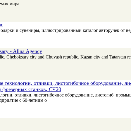
емах мира.
nc
одарки и сувениры, иллюстрированный каталог авторучек от ве
sary - Alina Agency
lic, Cheboksary city and Chuvash republic, Kazan city and Tatarstan rep
ые технологии, отливки, листогибочное оборудование, ли
д фрезерных станков, СЧ20
ологии, отливки, листогибочное оборудование, листогиб, промыш
дприятие с 60-летним о