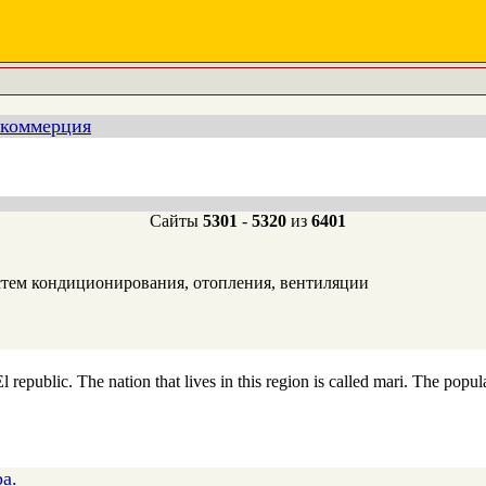
 коммерция
Сайты
5301
-
5320
из
6401
стем кондиционирования, отопления, вентиляции
 republic. The nation that lives in this region is called mari. The popu
а.