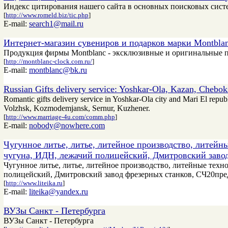
Индекс цитирования нашего сайта в основных поисковых сист
[
http://www.romeld.biz/tic.php
]
E-mail:
search1@mail.ru
Интернет-магазин сувениров и подарков марки Montbla
Продукция фирмы Montblanc - эксклюзивные и оригинальные п
[
http://montblanc-clock.com.ru/
]
E-mail:
montblanc@bk.ru
Russian Gifts delivery service: Yoshkar-Ola, Kazan, Chebok
Romantic gifts delivery service in Yoshkar-Ola city and Mari El repub
Volzhsk, Kozmodemjansk, Sernur, Kuzhener.
[
http://www.marriage-4u.com/comm.php
]
E-mail:
nobody@nowhere.com
Чугунное литье, литье, литейное производство, литейн
чугуна, ИДН, лежачий полицейский, Дмитровский заво
Чугунное литье, литье, литейное производство, литейные техн
полицейский, Дмитровский завод фрезерных станков, СЧ20пре
[
http://www.liteika.ru
]
E-mail:
liteika@yandex.ru
ВУЗы Санкт - Петербурга
ВУЗы Санкт - Петербурга