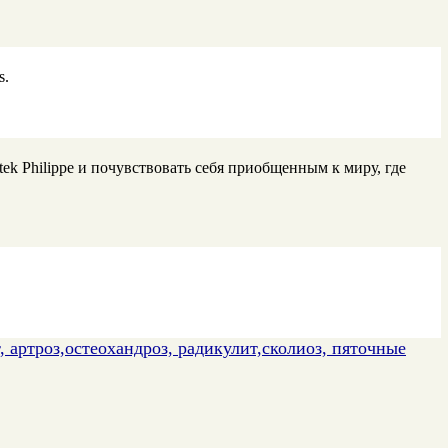
s.
ek Philippe и почувствовать себя приобщенным к миру, где
 артроз,остеохандроз, радикулит,сколиоз, пяточные