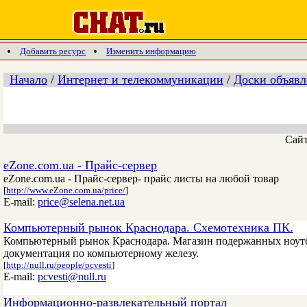
Добавить ресурс
Изменить информацию
Начало
/
Интернет и телекоммуникации
/
Доски объяв
Сай
eZone.com.ua - Прайс-сервер
eZone.com.ua - Прайс-сервер- прайс листы на любой товар
[
http://www.eZone.com.ua/price/
]
E-mail:
price@selena.net.ua
Компьютерный рынок Краснодара. Схемотехника ПК.
Компьютерный рынок Краснодара. Магазин подержанных ноутбу
документация по компьютерному железу.
[
http://null.ru/people/pcvesti
]
E-mail:
pcvesti@null.ru
Информационно-развлекательный портал