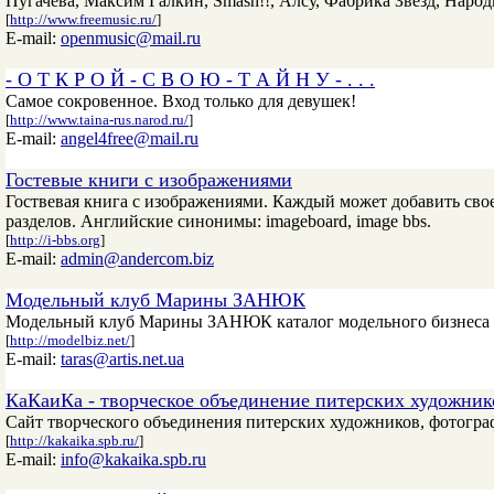
Пугачева, Максим Галкин, Smаsh!!, Алсу, Фабрика Звезд, Наро
[
http://www.freemusic.ru/
]
E-mail:
openmusic@mail.ru
- О Т К Р О Й - С В О Ю - Т А Й Н У - . . .
Самое сокровенное. Вход только для девушек!
[
http://www.taina-rus.narod.ru/
]
E-mail:
angel4free@mail.ru
Гостевые книги с изображениями
Гоствевая книга с изображениями. Каждый может добавить свое 
разделов. Английские синонимы: imageboard, image bbs.
[
http://i-bbs.org
]
E-mail:
admin@andercom.biz
Модельный клуб Марины ЗАНЮК
Модельный клуб Марины ЗАНЮК каталог модельного бизнеса 
[
http://modelbiz.net/
]
E-mail:
taras@artis.net.ua
КаКаиКа - творческое объединение питерских художник
Сайт творческого объединения питерских художников, фотограф
[
http://kakaika.spb.ru/
]
E-mail:
info@kakaika.spb.ru