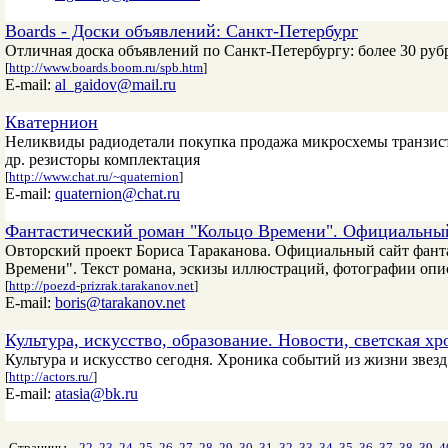
Boards - Доски объявлений: Санкт-Петербург
Отличная доска объявлений по Санкт-Петербургу: более 30 рубр
[
http://www.boards.boom.ru/spb.htm
]
E-mail:
al_gaidov@mail.ru
Кватернион
Неликвиды радиодетали покупка продажа микросхемы транз
др. резисторы комплектация
[
http://www.chat.ru/~quaternion
]
E-mail:
quaternion@chat.ru
Фантастический роман "Кольцо Времени". Официальны
Овторский проект Бориса Тараканова. Официальный сайт фанта
Времени". Текст романа, эскизы иллюстраций, фотографии опис
[
http://poezd-prizrak.tarakanov.net
]
E-mail:
boris@tarakanov.net
Культура, искусство, образование. Новости, светская хр
Культура и искусство сегодня. Хроника событий из жизни звезд
[
http://actors.ru/
]
E-mail:
atasia@bk.ru
Страницы
22
23
24
25
26
27
28
29
30
31
32
33
34
35
36
37
38
39
4