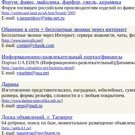
Форум: фаянс, майолика, фарфор, гжель, керамика
Форум посвящен российским производителям изделий из фаянса
[
http://webboard.land.ru/wb.htm?board=590
]
E-mail:
v.tarasenkov@mtu-net.ru
Общение в сети + бесплатные звонки через интернет
Бесплатные звонки через Интернет, сервера знакомств, чаты, ф
[
http://www.inetcalls.net
]
E-mail:
comm@chasik.com
Информационно-развлекательный портал/финансы
Портал UA EDEN (Информационно-развлекательный)Динамика ку
[
http://uaeden.virtualave.net/business.shtml
]
E-mail:
vgaritm@usa.net
Дарина
Изготовление представительских, наградных, юбилейных, сувени
размера, формы рельефа, сложности и с любым покрытием.
[
http://www.darina-simvolika.spb.ru/
]
E-mail:
prus@mail.ru
Доска объявлений. г. Таганрог
64 рубрики, поиск по базе, моментальное размещение объявлени
[
http://adds.h1.ru
]
E-mail:
taganrog@pochtamt.ru