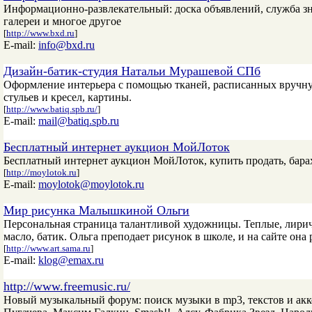
Информационно-развлекательный: доска объявлений, служба знак
галереи и многое другое
[
http://www.bxd.ru
]
E-mail:
info@bxd.ru
Дизайн-батик-студия Натальи Мурашевой СПб
Оформление интерьера с помощью тканей, расписанных вручну
стульев и кресел, картины.
[
http://www.batiq.spb.ru/
]
E-mail:
mail@batiq.spb.ru
Бесплатный интернет аукцион МойЛоток
Бесплатный интернет аукцион МойЛоток, купить продать, бара
[
http://moylotok.ru
]
E-mail:
moylotok@moylotok.ru
Мир рисунка Малышкиной Ольги
Персональная страница талантливой художницы. Теплые, лириче
масло, батик. Ольга преподает рисунок в школе, и на сайте она
[
http://www.art.sama.ru
]
E-mail:
klog@emax.ru
http://www.freemusic.ru/
Новый музыкальный форум: поиск музыки в mp3, текстов и аккор