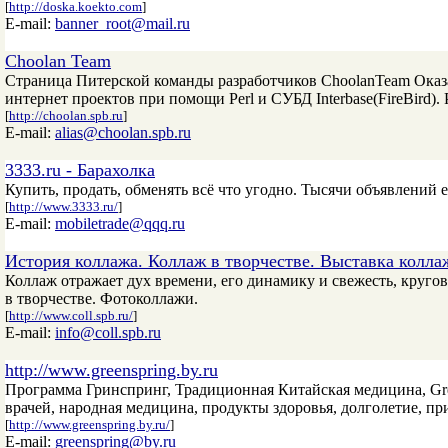
[
http://doska.koekto.com
]
E-mail:
banner_root@mail.ru
Choolan Team
Страница Питерской команды разработчиков ChoolanTeam Оказ
интернет проектов при помощи Perl и СУБД Interbase(FireBird)
[
http://choolan.spb.ru
]
E-mail:
alias@choolan.spb.ru
3333.ru - Барахолка
Купить, продать, обменять всё что угодно. Тысячи объявлений 
[
http://www.3333.ru/
]
E-mail:
mobiletrade@qqq.ru
История коллажа. Коллаж в творчестве. Выставка колла
Коллаж отражает дух времени, его динамику и свежесть, круго
в творчестве. Фотоколлажи.
[
http://www.coll.spb.ru/
]
E-mail:
info@coll.spb.ru
http://www.greenspring.by.ru
Программа Гринспринг, Традиционная Китайская медицина, Green
врачей, народная медицина, продукты здоровья, долголетие, п
[
http://www.greenspring.by.ru/
]
E-mail:
greenspring@by.ru