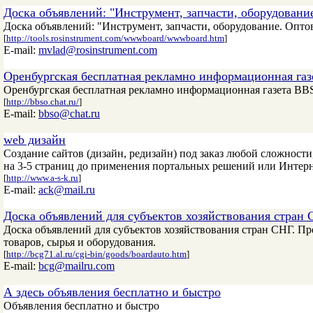
Доска объявлений: "Инструмент, запчасти, оборудовани
Доска объявлений: "Инструмент, запчасти, оборудование. Опто
[
http://tools.rosinstrument.com/wwwboard/wwwboard.htm
]
E-mail:
mvlad@rosinstrument.com
Оренбургская бесплатная рекламно информационная га
Оренбургская бесплатная рекламно информационная газета B
[
http://bbso.chat.ru/
]
E-mail:
bbso@chat.ru
web дизайн
Создание сайтов (дизайн, редизайн) под заказ любой сложност
на 3-5 страниц до применения портальных решений или Интерне
[
http://www.a-s-k.ru
]
E-mail:
ack@mail.ru
Доска объявлений для субъектов хозяйствования стран
Доска объявлений для субъектов хозяйствования стран СНГ. 
товаров, сырья и оборудования.
[
http://bcg71.al.ru/cgi-bin/goods/boardauto.htm
]
E-mail:
bcg@mailru.com
А здесь объявления бесплатно и быстро
Объявления бесплатно и быстро