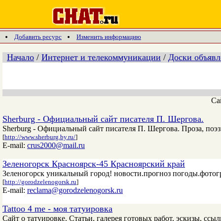
Добавить ресурс
Изменить информацию
Начало
/
Интернет и телекоммуникации
/
Доски объяв
Са
Sherburg - Официальный сайт писателя П. Шергова.
Sherburg - Официальный сайт писателя П. Шергова. Проза, поэзи
[
http://www.sherburg.by.ru/
]
E-mail:
crus2000@mail.ru
Зеленогорск Красноярск-45 Красноярский край
Зеленогорск уникальный город! новости.прогноз погоды.фотогра
[
http://gorodzelenogorsk.ru
]
E-mail:
reclama@gorodzelenogorsk.ru
Tattoo 4 me - моя татуировка
Сайт о татуировке. Статьи, галерея готовых работ, эскизы, ссыл