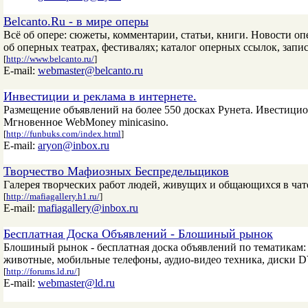
Belcanto.Ru - в мире оперы
Всё об опере: сюжеты, комментарии, статьи, книги. Новости 
об оперных театрах, фестивалях; каталог оперных ссылок, зап
[
http://www.belcanto.ru/
]
E-mail:
webmaster@belcanto.ru
Инвестиции и реклама в интернете.
Размещение объявлений на более 550 досках Рунета. Ивестици
Мгновенное WebMoney minicasino.
[
http://funbuks.com/index.html
]
E-mail:
aryon@inbox.ru
Творчество Мафиозных Беспредельщиков
Галерея творческих работ людей, живущих и общающихся в чат
[
http://mafiagallery.h1.ru/
]
E-mail:
mafiagallery@inbox.ru
Бесплатная Доска Объявлений - Блошиный рынок
Блошиный рынок - бесплатная доска объявлений по тематикам: 
животные, мобильные телефоны, аудио-видео техника, диски 
[
http://forums.ld.ru/
]
E-mail:
webmaster@ld.ru