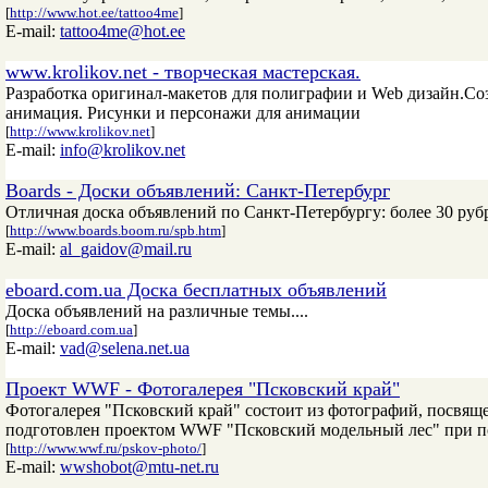
[
http://www.hot.ee/tattoo4me
]
E-mail:
tattoo4me@hot.ee
www.krolikov.net - творческая мастерская.
Разработка оригинал-макетов для полиграфии и Web дизайн.Соз
анимация. Рисунки и персонажи для анимации
[
http://www.krolikov.net
]
E-mail:
info@krolikov.net
Boards - Доски объявлений: Санкт-Петербург
Отличная доска объявлений по Санкт-Петербургу: более 30 рубр
[
http://www.boards.boom.ru/spb.htm
]
E-mail:
al_gaidov@mail.ru
eboard.com.ua Доска бесплатных объявлений
Доска объявлений на различные темы....
[
http://eboard.com.ua
]
E-mail:
vad@selena.net.ua
Проект WWF - Фотогалерея "Псковский край"
Фотогалерея "Псковский край" состоит из фотографий, посвяще
подготовлен проектом WWF "Псковский модельный лес" при п
[
http://www.wwf.ru/pskov-photo/
]
E-mail:
wwshobot@mtu-net.ru