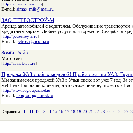
[
http://simas.i-connect.ru
]
E-mail:
simas_mik@mail.ru
ЗАО ПЕТРОСТРОЙ-М
Аренда автомобилей с водителем. Обслуживание транспортом к
кредитным картам. Любые услуги для торжеств. Свадьбы в кред
[
http://petrostroy-m.ru
]
E-mail:
petrostr@icom.ru
Зомби-байк.
Мото-сайт
[
http://zombie.bos.ru
]
Продажа УАЗ любых моделей! Прайс-лист на УАЗ. Гру
Мы занимаемся продажей УАЗ в Ульяновске вот уже 7 год. За э
же! Ведь Вы- наши клиенты, а это самое ценное, что есть у Нас!
[
http://www.leogroup.narod.ru
]
E-mail:
leogroup@narod.ru
Страницы
10
11
12
13
14
15
16
17
18
19
20
21
22
23
24
25
26
27
2