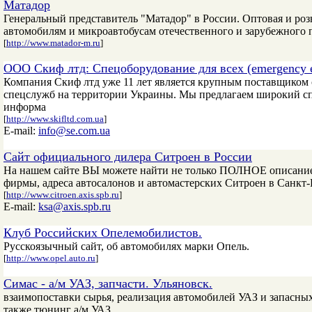
Матадор
Генеральный представитель "Матадор" в России. Оптовая и ро
автомобилям и микроавтобусам отечественного и зарубежного п
[
http://www.matador-m.ru
]
ООО Скиф лтд: Cпецоборудование для всех (emergency e
Компания Скиф лтд уже 11 лет является крупным поставщиком
спецслужб на территории Украины. Мы предлагаем широкий сп
информа
[
http://www.skifltd.com.ua
]
E-mail:
info@se.com.ua
Сайт официального дилера Ситроен в России
На нашем сайте ВЫ можете найти не только ПОЛНОЕ описание 
фирмы, адреса автосалонов и автомастерских Ситроен в Санкт-
[
http://www.citroen.axis.spb.ru
]
E-mail:
ksa@axis.spb.ru
Клуб Российских Опелемобилистов.
Русскоязычный сайт, об автомобилях марки Опель.
[
http://www.opel.auto.ru
]
Симас - а/м УАЗ, запчасти. Ульяновск.
взаимопоставки сырья, реализация автомобилей УАЗ и запасных
также тюнинг а/м УАЗ.