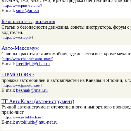
КАМАЗ, ГАЗ, ЗИЛ, УАЗ, КрАЗ.Продажа спецтехники:автокраны, 
[
http://www.pms-avto.ru/
]
E-mail:
sima@art.su
Безопасность движения
Статьи о безопасности движения, советы инструктора, форум 
водителей.
[
http://www.stop.lv
]
Авто-Максимум
Салоны красоты для автомобиля, где делается все, кроме механ
[
http://www.chat.ru/~auto_max/
]
E-mail:
freeflight@chat.ru
: JPMOTORS :
продажа автомобилей и автозапчастей из Канады и Японии, в т.
[
http://www.jpmotors.ru/
]
E-mail:
bezmak@mail.ru
ТГ АвтоКлюч (автоинструмент)
Ручной автоинструмент отечественного и импортного производст
прайс-лист.
[
http://www.avtokluch.ru
]
E-mail:
avtokluch@mtu-net.ru