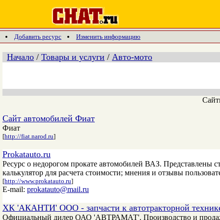
Добавить ресурс
Изменить информацию
Начало
/
Товары и услуги
/
Авто-мото
Сай
Сайт автомобилей Фиат
Фиат
[
http://fiat.narod.ru
]
Prokatauto.ru
Ресурс о недорогом прокате автомобилей ВАЗ. Представлены ст
калькулятор для расчета стоимости; мнения и отзывы пользоват
[
http://www.prokatauto.ru
]
E-mail:
prokatauto@mail.ru
ХК 'АКАНТИ' ООО - запчасти к автотракторной техник
Официальный дилер ОАО 'АВТРАМАТ'. Производство и продажа 