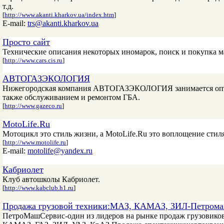
т.д.
[
http://www.akanti.kharkov.ua/index.htm
]
E-mail:
trs@akanti.kharkov.ua
Просто сайт
Технические описания некоторых иномарок, поиск и покупка ма
[
http://www.cars.cis.ru
]
АВТОГАЗЭКОЛОГИЯ
Нижегородская компания АВТОГАЗЭКОЛОГИЯ занимается оптов
также обслуживанием и ремонтом ГБА.
[
http://www.gazeco.ru
]
MotoLife.Ru
Мотоцикл это стиль жизни, а MotoLife.Ru это воплощение стиля
[
http://www.motolife.ru
]
E-mail:
motolife@yandex.ru
Кабриолет
Клуб автошколы Кабриолет.
[
http://www.kabclub.h1.ru
]
Продажа грузовой техники:МАЗ, КАМАЗ, ЗИЛ-Петрома
ПетроМашСервис-один из лидеров на рынке продаж грузовиков