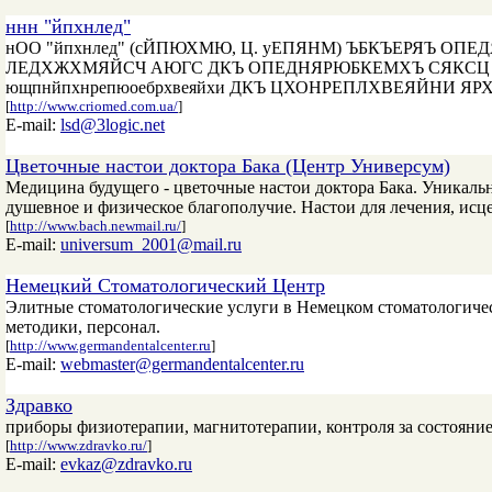
ннн "йпхнлед"
нOO "йпхнлед" (сЙПЮХМЮ, Ц. уЕПЯНМ) ЪБКЪЕРЯЪ ОП
ЛЕДХЖХМЯЙСЧ АЮГС ДКЪ ОПЕДНЯРЮБКЕМХЪ СЯКСЦ 
ющпнйпхнрепюоебрхвеяйхи ДКЪ ЦХОНРЕПЛХВЕЯЙНИ ЯР
[
http://www.criomed.com.ua/
]
E-mail:
lsd@3logic.net
Цветочные настои доктора Бака (Центр Универсум)
Медицина будущего - цветочные настои доктора Бака. Уникал
душевное и физическое благополучие. Настои для лечения, исц
[
http://www.bach.newmail.ru/
]
E-mail:
universum_2001@mail.ru
Немецкий Стоматологический Центр
Элитные стоматологические услуги в Немецком стоматологическ
методики, персонал.
[
http://www.germandentalcenter.ru
]
E-mail:
webmaster@germandentalcenter.ru
Здравко
приборы физиотерапии, магнитотерапии, контроля за состояние
[
http://www.zdravko.ru/
]
E-mail:
evkaz@zdravko.ru