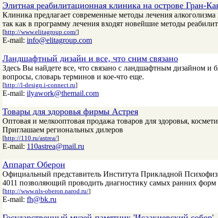
Элитная реабилитационная клиника на острове Гран-К
Клиника предлагает современные методы лечения алкоголизма 
так как в программу лечения входят новейшие методы реабили
[
http://www.elitagroup.com/
]
E-mail:
info@elitagroup.com
Ландшафтный дизайн и все, что сним связано
Здесь Вы найдете все, что связано с ландшафтным дизайном и б
вопросы, словарь терминов и кое-что еще.
[
http://l-design.i-connect.ru
]
E-mail:
ilyawork@themail.com
Товары для здоровья фирмы Астрея
Оптовая и мелкооптовая продажа товаров для здоровья, космети
Приглашаем региональных дилеров
[
http://110.ru/astrea/
]
E-mail:
110astrea@mail.ru
Аппарат Оберон
Официальный представитель Института Прикладной Психофизик
4011 позволяющий проводить диагностику самых ранних форм 
[
http://www.nls-oberon.narod.ru/
]
E-mail:
fh@bk.ru
Государственный музей-памятник 'Исаакиевский собор'