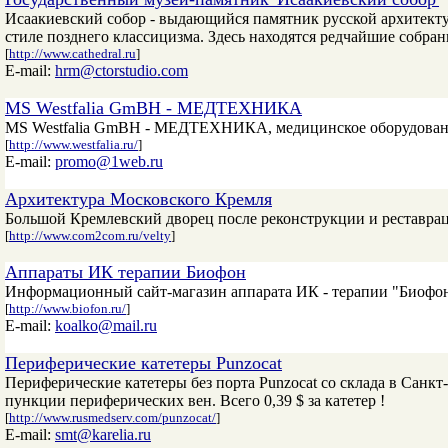
Исаакиевский собор - выдающийся памятник русской архитек
стиле позднего классицизма. Здесь находятся редчайшие собра
[
http://www.cathedral.ru
]
E-mail:
hrm@ctorstudio.com
MS Westfalia GmBH - МЕДТЕХНИКА
MS Westfalia GmBH - МЕДТЕХНИКА, медицинское оборудовани
[
http://www.westfalia.ru/
]
E-mail:
promo@1web.ru
Архитектура Московского Кремля
Большой Кремлевский дворец после реконструкции и реставрац
[
http://www.com2com.ru/velty
]
Аппараты ИК терапии Биофон
Информационный сайт-магазин аппарата ИК - терапии "Биофо
[
http://www.biofon.ru/
]
E-mail:
koalko@mail.ru
Периферические катетеры Punzocat
Периферические катетеры без порта Punzocat со склада в Сан
пункции периферических вен. Всего 0,39 $ за катетер !
[
http://www.rusmedserv.com/punzocat/
]
E-mail:
smt@karelia.ru