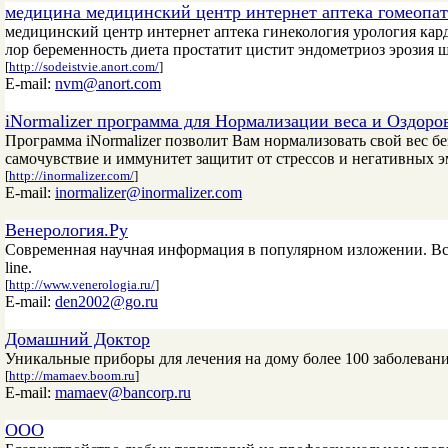
медицина медицинский центр интернет аптека гомеопат
медицинский центр интернет аптека гинекология урология кар
лор беременность диета простатит цистит эндометриоз эрозия
[
http://sodeistvie.anort.com/
]
E-mail:
nvm@anort.com
iNormalizer программа для Нормализации веса и Оздоро
Программа iNormalizer позволит Вам нормализовать свой вес б
самочувствие и иммунитет защитит от стрессов и негативных 
[
http://inormalizer.com/
]
E-mail:
inormalizer@inormalizer.com
Венерология.Ру
Современная научная информация в популярном изложении. Всё
line.
[
http://www.venerologia.ru/
]
E-mail:
den2002@go.ru
Домашний Доктор
Уникальные приборы для лечения на дому более 100 заболеван
[
http://mamaev.boom.ru
]
E-mail:
mamaev@bancorp.ru
ООО