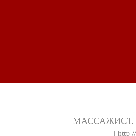
МАССАЖИСТ. RU
[ http: