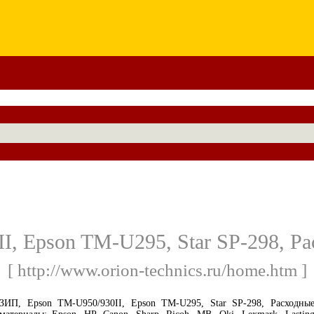
I, Epson TM-U295, Star SP-298, Ра
[ http://www.orion-technics.ru/home.htm ]
ЗИП, Epson TM-U950/930II, Epson TM-U295, Star SP-298, Расходны