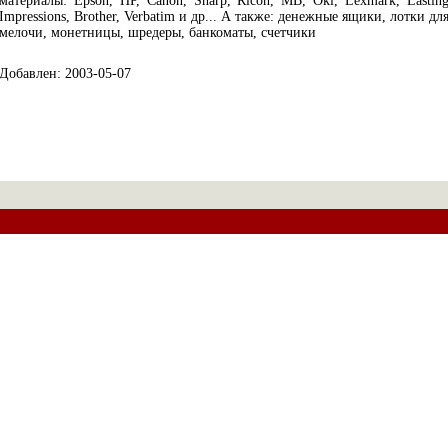
материалы: Epson, HP, Canon, Sharp, Ricoh, MB, Oki, Lexmark, Lastin
Impressions, Brother, Verbatim и др... А также: денежные ящики, лотки дл
мелочи, монетницы, шредеры, банкоматы, счетчики
Добавлен: 2003-05-07