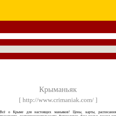
Крыманьяк
[ http://www.crimaniak.com/ ]
Всё о Крыме для настоящих маньяков! Цены, карты, расписани