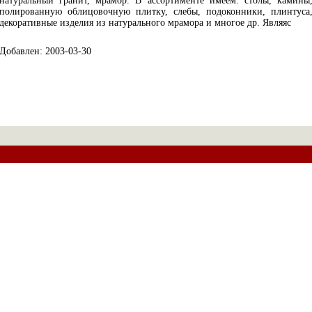
натуральный гранит, мрамор. В ассортименте имеем: столы, камины
полированную облицовочную плитку, слебы, подоконники, плинтуса
декоративные изделия из натурального мрамора и многое др. Являяс
Добавлен: 2003-03-30