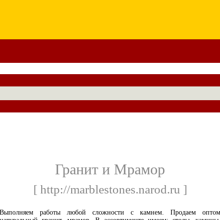
Гранит и Мрамор
[ http://marblestones.narod.ru ]
Выполняем работы любой сложности с камнем. Продаем опто